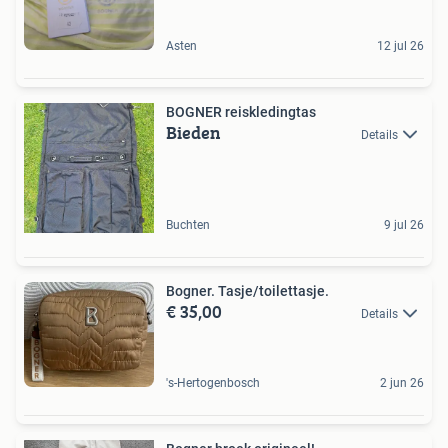
Asten
12 jul 26
BOGNER reiskledingtas
Bieden
Details
Buchten
9 jul 26
Bogner. Tasje/toilettasje.
€ 35,00
Details
's-Hertogenbosch
2 jun 26