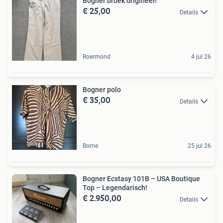
Bogner broek origineel!
€ 25,00
Details
Roermond
4 jul 26
Bogner polo
€ 35,00
Details
Borne
25 jul 26
Bogner Ecstasy 101B – USA Boutique
Top – Legendarisch!
€ 2.950,00
Details