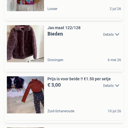
Losser
2 jul 26
Jas maat 122/128
Bieden
Details
Groningen
6 mei 26
Prijs is voor beide !! €1.50 per setje
€ 3,00
Details
Zuid-Scharwoude
10 jul 26