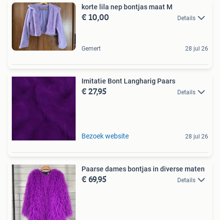
korte lila nep bontjas maat M
€ 10,00
Details
Gemert
28 jul 26
Imitatie Bont Langharig Paars
€ 27,95
Details
Bezoek website
28 jul 26
Paarse dames bontjas in diverse maten
€ 69,95
Details