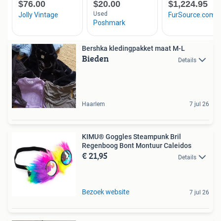
Bershka kledingpakket maat M-L
Bieden
Details
Haarlem
7 jul 26
KIMU® Goggles Steampunk Bril
Regenboog Bont Montuur Caleidos
€ 21,95
Details
Bezoek website
7 jul 26