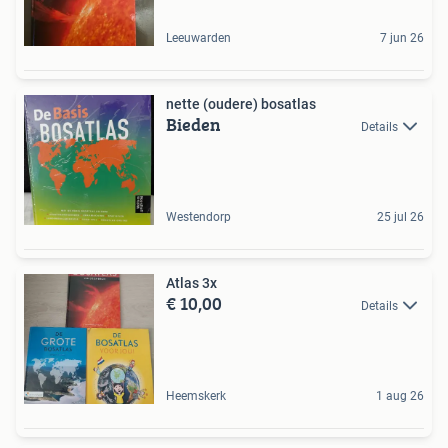
Leeuwarden
7 jun 26
nette (oudere) bosatlas
Bieden
Details
Westendorp
25 jul 26
Atlas 3x
€ 10,00
Details
Heemskerk
1 aug 26