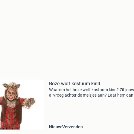
Boze wolf kostuum kind
Waarom het boze wolf kostuum kind? Zit jouw
al vroeg achter de meisjes aan? Laat hem dan 
het boze wolf kostuum kind achter roodkapje
aangaan tijdens halloween. Daarnaast is het 
wolf kostu
Nieuw
Verzenden