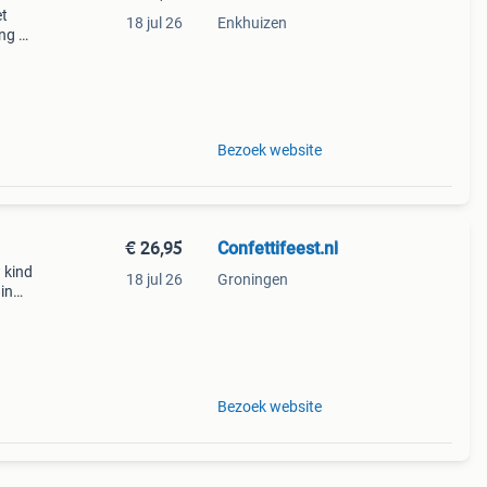
et
18 jul 26
Enkhuizen
ing &
ekende
Bezoek website
€ 26,95
Confettifeest.nl
 kind
18 jul 26
Groningen
in
boze
Bezoek website