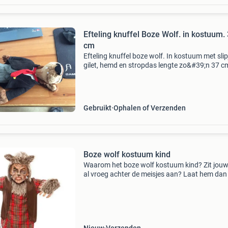
Efteling knuffel Boze Wolf. in kostuum.
cm
Efteling knuffel boze wolf. In kostuum met slip
gilet, hemd en stropdas lengte zo&#39;n 37 c
keurig nette staat ophalen of verzenden
verzendkosten voor koper
Gebruikt
Ophalen of Verzenden
Boze wolf kostuum kind
Waarom het boze wolf kostuum kind? Zit jouw
al vroeg achter de meisjes aan? Laat hem dan 
het boze wolf kostuum kind achter roodkapje
aangaan tijdens halloween. Daarnaast is het 
wolf kostu