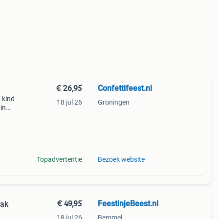
€ 26,95
Confettifeest.nl
 kind
18 jul 26
Groningen
in
boze
Topadvertentie
Bezoek website
€ 49,95
FeestinjeBeest.nl
Pak
18 jul 26
Bemmel