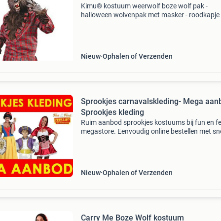
Kimu® kostuum weerwolf boze wolf pak -
halloween wolvenpak met masker - roodkapje
horror walking eng festival - koop je bij
feestinjebeest.nl! Gruwelijk eng, dit zeer echt
lijkende, professioneel
Nieuw
Ophalen of Verzenden
Sprookjes carnavalskleding- Mega aan
Sprookjes kleding
Ruim aanbod sprookjes kostuums bij fun en f
megastore. Eenvoudig online bestellen met sne
levering uit voorraad. Carnavals sprookjes kle
voor dames, heren en kinderen. Sprookjes
verkleedkle
Nieuw
Ophalen of Verzenden
Carry Me Boze Wolf kostuum