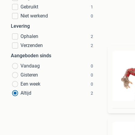
Gebruikt
1
Niet werkend
0
Levering
Ophalen
2
Verzenden
2
Aangeboden sinds
Vandaag
0
Gisteren
0
Een week
0
Altijd
2