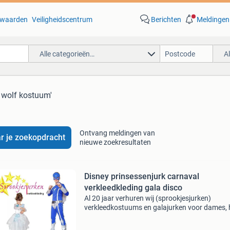
waarden
Veiligheidscentrum
Berichten
Meldingen
Alle categorieën…
A
 wolf kostuum'
Ontvang meldingen van
r je zoekopdracht
nieuwe zoekresultaten
Disney prinsessenjurk carnaval
verkleedkleding gala disco
Al 20 jaar verhuren wij (sprookjesjurken)
verkleedkostuums en galajurken voor dames, 
en kinderen. Onze collectie omvat o.a. Disney,
sprookjes, tv, foute party en disco. Daarnaast