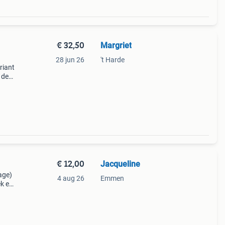
€ 32,50
Margriet
28 jun 26
't Harde
riant
 de
 bood
€ 12,00
Jacqueline
age)
4 aug 26
Emmen
ek en
ending
 d