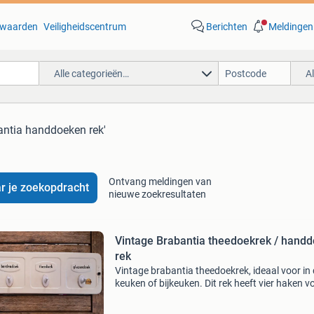
waarden
Veiligheidscentrum
Berichten
Meldingen
Alle categorieën…
A
antia handdoeken rek'
Ontvang meldingen van
r je zoekopdracht
nieuwe zoekresultaten
Vintage Brabantia theedoekrek / hand
rek
Vintage brabantia theedoekrek, ideaal voor in
keuken of bijkeuken. Dit rek heeft vier haken v
handdoeken, bordendoeken, theedoeken en
glazendoeken, zoals aangegeven op het rek. H