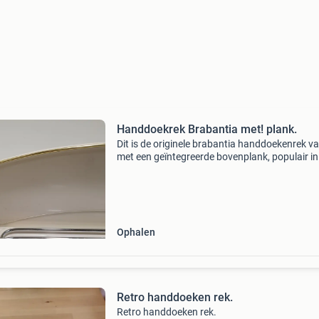
Handdoekrek Brabantia met! plank.
Dit is de originele brabantia handdoekenrek va
met een geïntegreerde bovenplank, populair in
jaren &#39;60 en &#39;70. De bovenste plank
extra opbergruimte voor brabantia voorraad
Ophalen
Retro handdoeken rek.
Retro handdoeken rek.