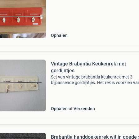
Ophalen
Vintage Brabantia Keukenrek met
gordijntjes
Set van vintage brabantia keukenrek met 3
bijpassende gordijntjes. Het rek is voorzien va
haken voor handdoeken, bordendoeken,
theedoeken en glazendoeken. De gordijntjes
hebben vrolijke, retro prints
Ophalen of Verzenden
Brabantia handdoekenrek wit in goede 