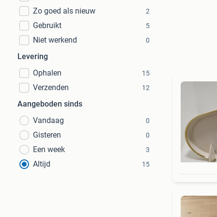
Zo goed als nieuw
2
Gebruikt
5
Niet werkend
0
Levering
Ophalen
15
Verzenden
12
Aangeboden sinds
Vandaag
0
Gisteren
0
Een week
3
Altijd
15