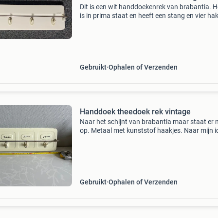
Dit is een wit handdoekenrek van brabantia. H
is in prima staat en heeft een stang en vier ha
om handdoeken aan op te hangen
Gebruikt
Ophalen of Verzenden
Handdoek theedoek rek vintage
Naar het schijnt van brabantia maar staat er n
op. Metaal met kunststof haakjes. Naar mijn i
een van de oudere als je naar de letters kijkt.
Metalen buisje ietwat roestig aan de (voor de
kijkers
Gebruikt
Ophalen of Verzenden