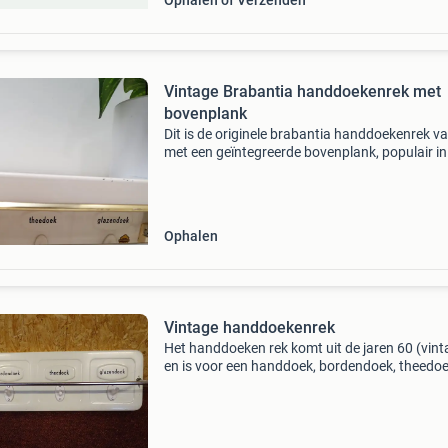
Ophalen of Verzenden
Vintage Brabantia handdoekenrek met
bovenplank
Dit is de originele brabantia handdoekenrek va
met een geïntegreerde bovenplank, populair in
jaren &#39;60 en &#39;70. De bovenste plank
extra opbergruimte voor brabantia voorraad
Ophalen
Vintage handdoekenrek
Het handdoeken rek komt uit de jaren 60 (vint
en is voor een handdoek, bordendoek, theedo
glazendoek. Er ontbreekt één haakje. Bij verz
zal het zorgvuldig worden ingepakt, echter zijn