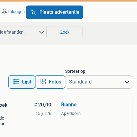
Inloggen
Plaats advertentie
lle afstanden…
Zoek
Sorteer op
Lijst
Foto’s
€ 20,00
Rianne
doek
15 jul 26
Apeldoorn
 de
oor
et is