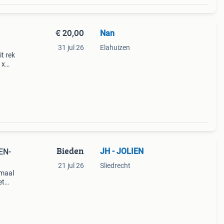
€ 20,00
Nan
31 jul 26
Elahuizen
t rek
 x
otere
en
Bieden
JH - JOLIEN
EN-
21 jul 26
Sliedrecht
emaal
et
enzz