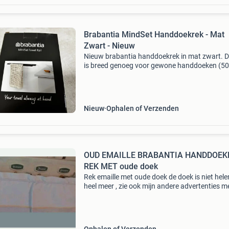
Brabantia MindSet Handdoekrek - Mat
Zwart - Nieuw
Nieuw brabantia handdoekrek in mat zwart. Di
is breed genoeg voor gewone handdoeken (50
100 cm) of gevouwen handdoeken van een gr
maat. Het heeft een strakke look met verborg
bevestiging
Nieuw
Ophalen of Verzenden
OUD EMAILLE BRABANTIA HANDDOEK
REK MET oude doek
Rek emaille met oude doek de doek is niet hel
heel meer , zie ook mijn andere advertenties m
nog meer emaille schaaltjes kannen, melkbus 