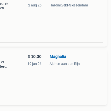
et rek
2 aug 26
Hardinxveld-Giessendam
ken
€ 10,00
Magnolia
iet
19 jun 26
Alphen aan den Rijn
dee