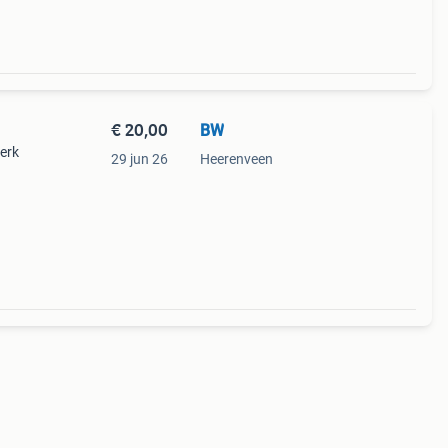
€ 20,00
BW
erk
29 jun 26
Heerenveen