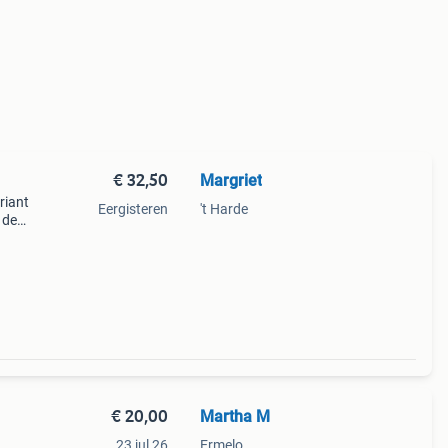
€ 32,50
Margriet
riant
Eergisteren
't Harde
 de
 bood
€ 20,00
Martha M
23 jul 26
Ermelo