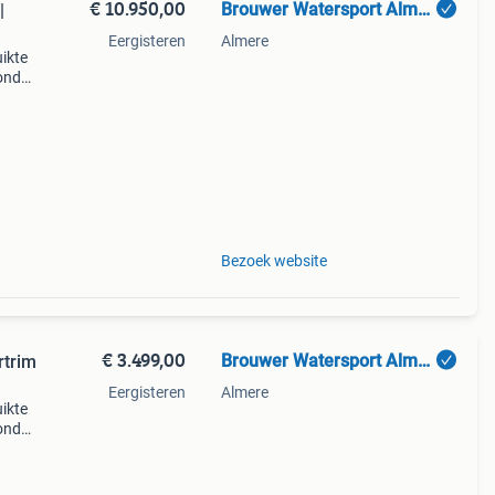
€ 10.950,00
Brouwer Watersport Almere
|
Eergisteren
Almere
ikte
onda,
i tt
Bezoek website
€ 3.499,00
Brouwer Watersport Almere
rtrim
Eergisteren
Almere
ikte
onda,
nda