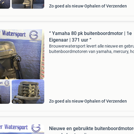
Zo goed als nieuw
Ophalen of Verzenden
“ Yamaha 80 pk buitenboordmotor | 1e
Eigenaar | 371 uur “
Brouwerwatersport levert alle nieuwe en gebru
buitenboordmotoren van yamaha, mercury, h
suzuki, tohatsu en evinrude etec voor de beste
prijzen. In deze advertentie bieden wij aan:
buitenboord
Zo goed als nieuw
Ophalen of Verzenden
Nieuwe en gebruikte buitenboordmoto