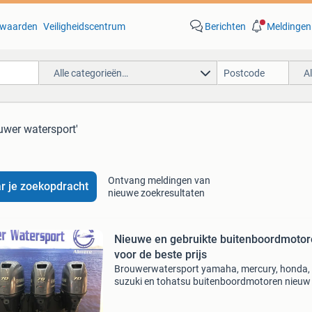
waarden
Veiligheidscentrum
Berichten
Meldingen
Alle categorieën…
A
uwer watersport'
Ontvang meldingen van
r je zoekopdracht
nieuwe zoekresultaten
Nieuwe en gebruikte buitenboordmoto
voor de beste prijs
Brouwerwatersport yamaha, mercury, honda,
suzuki en tohatsu buitenboordmotoren nieuw
gebruikt voor de beste prijzen. Door groot in te
kopen kunnen wij u de beste prijs bieden. Wij