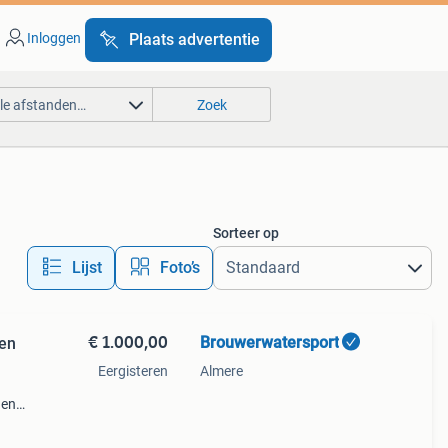
Inloggen
Plaats advertentie
lle afstanden…
Zoek
Sorteer op
Lijst
Foto’s
€ 1.000,00
Brouwerwatersport
ren
Eergisteren
Almere
 en