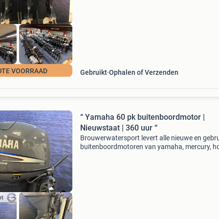
hebben ruim 500 b
OTE VOORRAAD
Gebruikt
Ophalen of Verzenden
“ Yamaha 60 pk buitenboordmotor |
Nieuwstaat | 360 uur “
Brouwerwatersport levert alle nieuwe en gebru
buitenboordmotoren van yamaha, mercury, h
suzuki, tohatsu en evinrude etec voor de beste
prijzen. In deze advertentie bieden wij aan: y
60 p