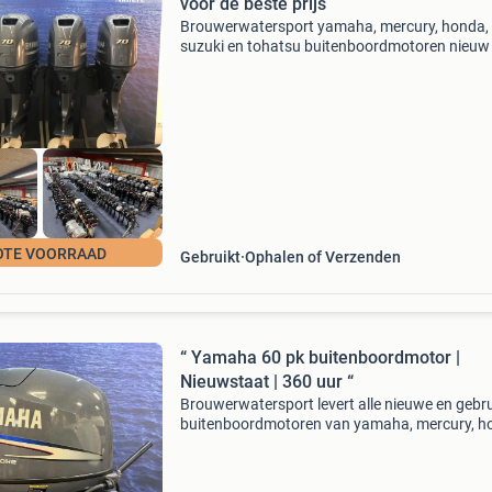
voor de beste prijs
Brouwerwatersport yamaha, mercury, honda,
suzuki en tohatsu buitenboordmotoren nieuw
gebruikt voor de beste prijzen. Door groot in te
kopen kunnen wij u de beste prijs bieden. Wij
hebben ruim 500 b
OTE VOORRAAD
Gebruikt
Ophalen of Verzenden
“ Yamaha 60 pk buitenboordmotor |
Nieuwstaat | 360 uur “
Brouwerwatersport levert alle nieuwe en gebru
buitenboordmotoren van yamaha, mercury, h
suzuki, tohatsu en evinrude etec voor de beste
prijzen. In deze advertentie bieden wij aan: y
60 p