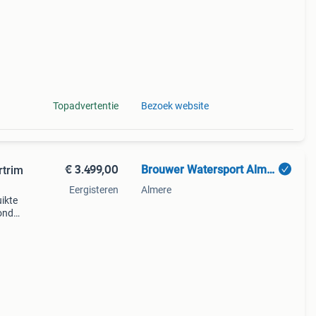
i tt
Topadvertentie
Bezoek website
€ 3.499,00
Brouwer Watersport Almere
rtrim
Eergisteren
Almere
ikte
onda,
nda