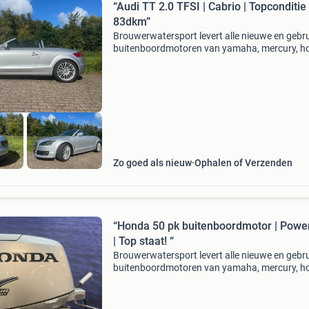
“Audi TT 2.0 TFSI | Cabrio | Topconditie 
83dkm”
Brouwerwatersport levert alle nieuwe en gebru
buitenboordmotoren van yamaha, mercury, h
suzuki, tohatsu en evinrude etec voor de beste
prijzen. In deze advertentie bieden wij aan: aud
2.0
Zo goed als nieuw
Ophalen of Verzenden
“Honda 50 pk buitenboordmotor | Powe
| Top staat! “
Brouwerwatersport levert alle nieuwe en gebru
buitenboordmotoren van yamaha, mercury, h
suzuki, tohatsu en evinrude etec voor de beste
prijzen. In deze advertentie bieden wij aan: ho
50 pk