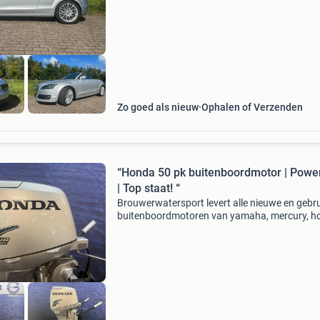
suzuki, tohatsu en evinrude etec voor de beste
prijzen. In deze advertentie bieden wij aan: aud
2.0
Zo goed als nieuw
Ophalen of Verzenden
“Honda 50 pk buitenboordmotor | Powe
| Top staat! “
Brouwerwatersport levert alle nieuwe en gebru
buitenboordmotoren van yamaha, mercury, h
suzuki, tohatsu en evinrude etec voor de beste
prijzen. In deze advertentie bieden wij aan: ho
50 pk