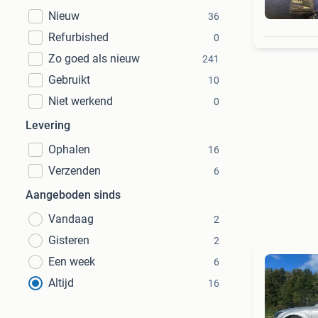
Nieuw
36
Refurbished
0
Zo goed als nieuw
241
Gebruikt
10
Niet werkend
0
Levering
Ophalen
16
Verzenden
6
Aangeboden sinds
Vandaag
2
Gisteren
2
Een week
6
Altijd
16