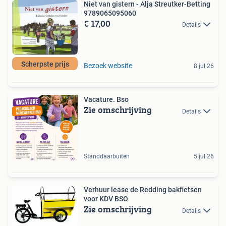
Niet van gistern - Alja Streutker-Betting
9789065095060
€ 17,00
Details
Scherpste prijs
Bezoek website
8 jul 26
Vacature. Bso
Zie omschrijving
Details
Standdaarbuiten
5 jul 26
Verhuur lease de Redding bakfietsen
voor KDV BSO
Zie omschrijving
Details