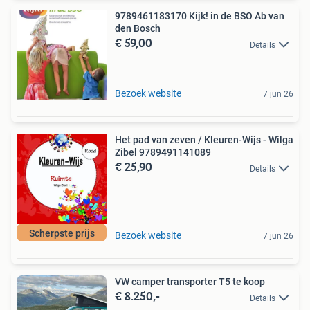
9789461183170 Kijk! in de BSO Ab van
den Bosch
€ 59,00
Details
Bezoek website
7 jun 26
Het pad van zeven / Kleuren-Wijs - Wilga
Zibel 9789491141089
€ 25,90
Details
Scherpste prijs
Bezoek website
7 jun 26
VW camper transporter T5 te koop
€ 8.250,-
Details