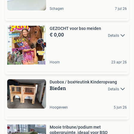
Schagen
7 jul 26
GEZOCHT voor bso meiden
€ 0,00
Details
Hoorn
23 apr 26
Duobox / boxHeutink Kinderopvang
Bieden
Details
Hoogeveen
5 jun 26
Mooie tribune/podium met
opbergruimte, ideaal voor BSO