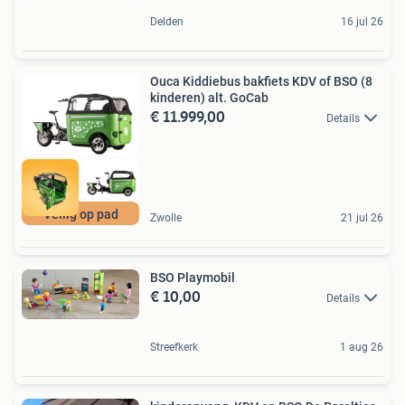
Delden
16 jul 26
Ouca Kiddiebus bakfiets KDV of BSO (8
kinderen) alt. GoCab
€ 11.999,00
Details
Veilig op pad
Zwolle
21 jul 26
BSO Playmobil
€ 10,00
Details
Streefkerk
1 aug 26