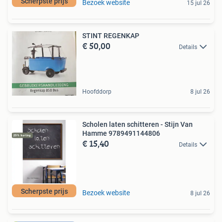
Scherpste prijs
Bezoek website
15 jul 26
STINT REGENKAP
€ 50,00
Details
Hoofddorp
8 jul 26
Scholen laten schitteren - Stijn Van
Hamme 9789491144806
€ 15,40
Details
Scherpste prijs
Bezoek website
8 jul 26