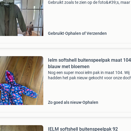
Gebruikt zoals te zien op de foto&#39;s, maar
goede kwaliteit dus kan prima nog een ronde 
Zie ook mijn andere advertenties met regenpa
in
Gebruikt
Ophalen of Verzenden
Ielm softshell buitenspeelpak maat 104
blauw met bloemen
Nog een super mooi ielm pak in maat 104. Wij
hadden het pak nieuw gekocht voor onze doch
Zo goed als nieuw
Ophalen
IELM softshell buitenspeelpak 92