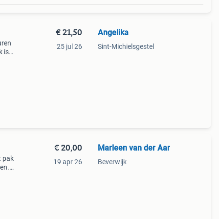
€ 21,50
Angelika
uren
25 jul 26
Sint-Michielsgestel
 is
€ 20,00
Marleen van der Aar
t pak
19 apr 26
Beverwijk
gen.
ieuw