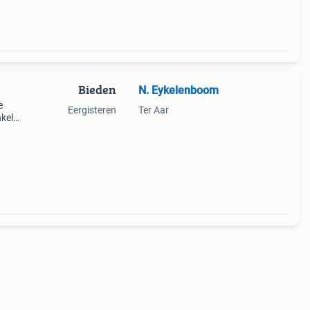
Bieden
N. Eykelenboom
e
Eergisteren
Ter Aar
nkele
e
w.