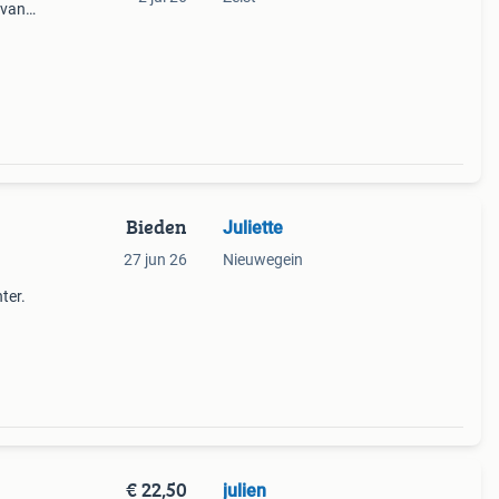
 van
mee.
kken
Bieden
Juliette
27 jun 26
Nieuwegein
ter.
€ 22,50
julien