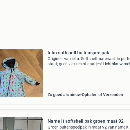
Ielm softshell buitenspeelpak
Origineel van ielm. Softshell materiaal. In perf
staat; geen vlekken of gaatjes! Lichtblauw me
vliegtuigen, in maat 98. Ivm groeispurt zoon
nauwelijks gebruikt.
Zo goed als nieuw
Ophalen of Verzenden
Name It softshell pak groen maat 92
Groen buitenspeelpak in maat 92 van name it.