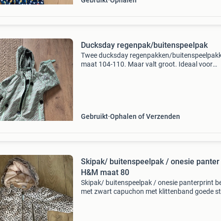
Gebruikt
Ophalen
Ducksday regenpak/buitenspeelpak
Twee ducksday regenpakken/buitenspeelpakk
maat 104-110. Maar valt groot. Ideaal voor
buitenspelen in de regen of sneeuw. Met of zo
jas er onder. Ze zijn amper gebruikt en nog in 
staat.
Gebruikt
Ophalen of Verzenden
Skipak/ buitenspeelpak / onesie panter
H&M maat 80
Skipak/ buitenspeelpak / onesie panterprint b
met zwart capuchon met klittenband goede st
mouwen en broekspijpen ook nog heel netjes.
lekker voor in de kinderwagen als het koud is.
80