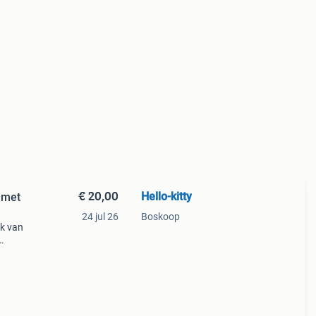
€ 20,00
Hello-kitty
 met
24 jul 26
Boskoop
ak van
s of