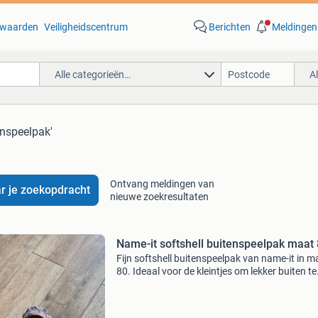
waarden
Veiligheidscentrum
Berichten
Meldingen
Alle categorieën…
A
enspeelpak'
Ontvang meldingen van
r je zoekopdracht
nieuwe zoekresultaten
Name-it softshell buitenspeelpak maat
Fijn softshell buitenspeelpak van name-it in m
80. Ideaal voor de kleintjes om lekker buiten te
spelen, ook als het wat natter of kouder is. He
is zo goed als nieuw en heeft een leuke print m