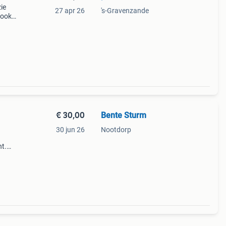
ie
27 apr 26
's-Gravenzande
 ook
€ 30,00
Bente Sturm
30 jun 26
Nootdorp
nt.
agen
t pak