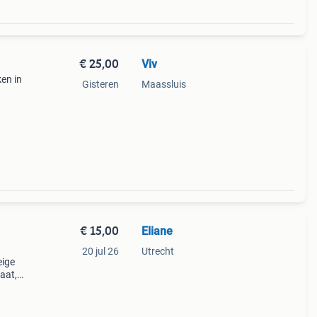
€ 25,00
Viv
en in
Gisteren
Maassluis
nder
goede
€ 15,00
Eliane
20 jul 26
Utrecht
eige
aat,
 Ook
 Maat