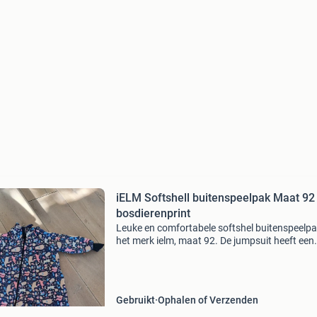
iELM Softshell buitenspeelpak Maat 92
bosdierenprint
Leuke en comfortabele softshel buitenspeelp
het merk ielm, maat 92. De jumpsuit heeft een
vrolijke bosdierenprint en is ideaal voor jongen
meisjes. Perfect om buitente spelen in elke
weersom
Gebruikt
Ophalen of Verzenden