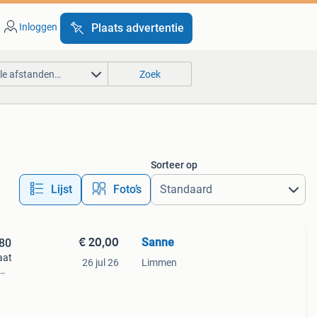
Inloggen
Plaats advertentie
lle afstanden…
Zoek
Sorteer op
Lijst
Foto’s
€ 20,00
Sanne
 80
aat
26 jul 26
Limmen
t pak
e