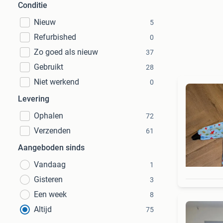
Conditie
Nieuw
5
Refurbished
0
Zo goed als nieuw
37
Gebruikt
28
Niet werkend
0
Levering
Ophalen
72
Verzenden
61
Aangeboden sinds
Vandaag
1
Gisteren
3
Een week
8
Altijd
75