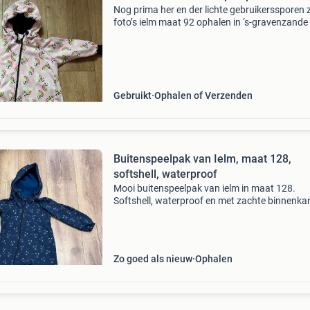
Nog prima her en der lichte gebruikerssporen z
foto’s ielm maat 92 ophalen in ‘s-gravenzande
te koop via vinted: dewideliana
Gebruikt
Ophalen of Verzenden
Buitenspeelpak van Ielm, maat 128,
softshell, waterproof
Mooi buitenspeelpak van ielm in maat 128.
Softshell, waterproof en met zachte binnenka
Echt nog zo goed als nieuw, maar een paar d
tijdens onze vakantie gebruikt. Nieuw kost he
110 euro.
Zo goed als nieuw
Ophalen