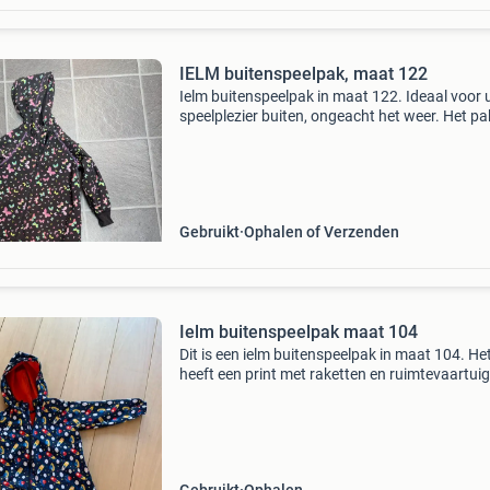
IELM buitenspeelpak, maat 122
Ielm buitenspeelpak in maat 122. Ideaal voor 
speelplezier buiten, ongeacht het weer. Het pak
gebruikt, maar kan zeker nog een ronde mee.
Gebruikt
Ophalen of Verzenden
Ielm buitenspeelpak maat 104
Dit is een ielm buitenspeelpak in maat 104. He
heeft een print met raketten en ruimtevaartui
Pak nauwelijks gedragen ziet er zo goed als n
uit. Voor uren buitenspeelplezier! 😀