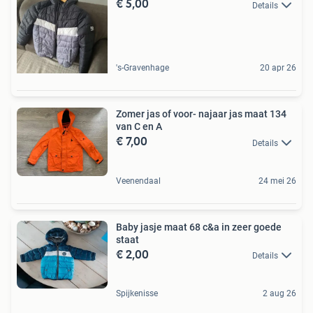
€ 5,00
Details
's-Gravenhage
20 apr 26
Zomer jas of voor- najaar jas maat 134
van C en A
€ 7,00
Details
Veenendaal
24 mei 26
Baby jasje maat 68 c&a in zeer goede
staat
€ 2,00
Details
Spijkenisse
2 aug 26