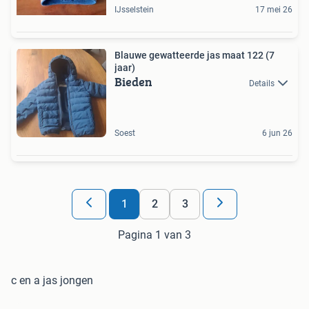
IJsselstein
17 mei 26
Blauwe gewatteerde jas maat 122 (7
jaar)
Bieden
Details
Soest
6 jun 26
1
2
3
Pagina 1 van 3
c en a jas jongen