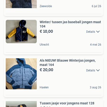
Zeewolde
6 jul 26
Winter/ tussen jas baseball jongen maat
104
€ 10,00
Details
Utrecht
4 mei 26
Als NIEUW! Blauwe Winterjas jongen,
maat 164
€ 20,00
Details
Haelen
3 aug 26
Tussen jasje voor jongens maat 128