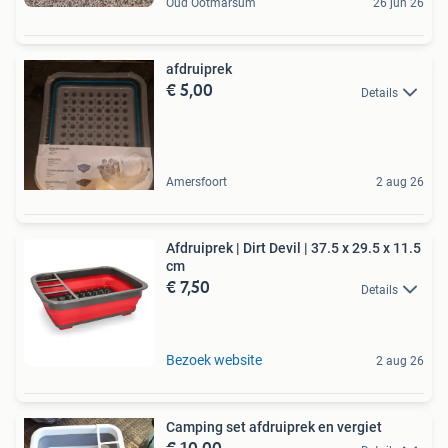
Oud Ootmarsum
26 jun 26
afdruiprek
€ 5,00
Details
Amersfoort
2 aug 26
Afdruiprek | Dirt Devil | 37.5 x 29.5 x 11.5
cm
€ 7,50
Details
Bezoek website
2 aug 26
Camping set afdruiprek en vergiet
€ 10,00