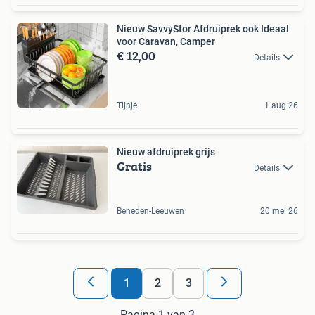
Nieuw SavvyStor Afdruiprek ook Ideaal
voor Caravan, Camper
€ 12,00
Details
Tijnje
1 aug 26
Nieuw afdruiprek grijs
Gratis
Details
Beneden-Leeuwen
20 mei 26
1
2
3
Pagina 1 van 3