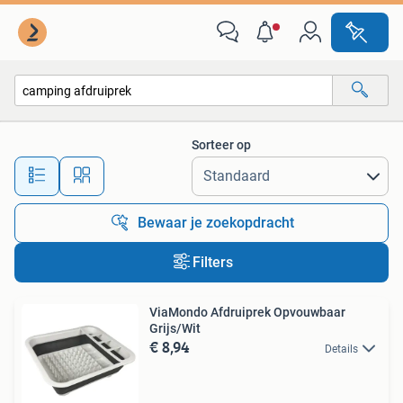
Alle categorieën…
Sorteer op
Alle afstanden…
Bewaar je zoekopdracht
Filters
ViaMondo Afdruiprek Opvouwbaar
Grijs/Wit
€ 8,94
Details