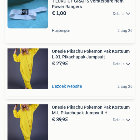
1 EURO OF GRATIS Verstelbare riem
Power Rangers
€ 1,00
Details
Huijbergen
2 aug 26
Onesie Pikachu Pokemon Pak Kostuum
L-XL Pikachupak Jumpsuit
€ 27,95
Details
Bezoek website
2 aug 26
Onesie Pikachu Pokemon Pak Kostuum
M-L Pikachupak Jumpsuit H
€ 39,95
Details