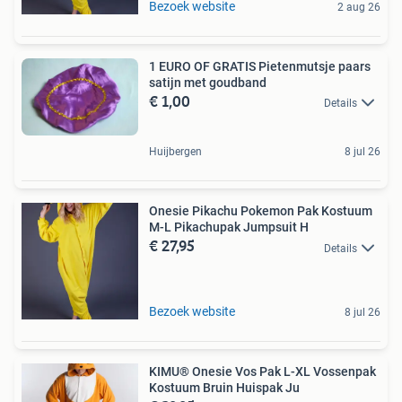
Bezoek website
2 aug 26
1 EURO OF GRATIS Pietenmutsje paars
satijn met goudband
€ 1,00
Details
Huijbergen
8 jul 26
Onesie Pikachu Pokemon Pak Kostuum
M-L Pikachupak Jumpsuit H
€ 27,95
Details
Bezoek website
8 jul 26
KIMU® Onesie Vos Pak L-XL Vossenpak
Kostuum Bruin Huispak Ju