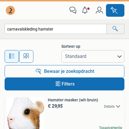
Alle categorieën…
Sorteer op
Alle afstanden…
Bewaar je zoekopdracht
Filters
Hamster masker (wit-bruin)
€ 29,95
Details
Topadvertentie