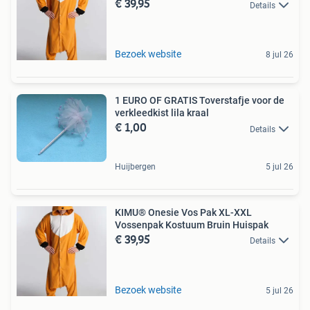
€ 39,95
Details
Bezoek website
8 jul 26
1 EURO OF GRATIS Toverstafje voor de
verkleedkist lila kraal
€ 1,00
Details
Huijbergen
5 jul 26
KIMU® Onesie Vos Pak XL-XXL
Vossenpak Kostuum Bruin Huispak
€ 39,95
Details
Bezoek website
5 jul 26