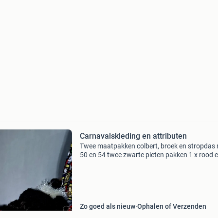
Carnavalskleding en attributen
Twee maatpakken colbert, broek en stropdas
50 en 54 twee zwarte pieten pakken 1 x rood e
groen verschillende pruiken zwart, bruin en wit
schots carnavals pak rok, muts, sjaal, sjerp en
Zo goed als nieuw
Ophalen of Verzenden