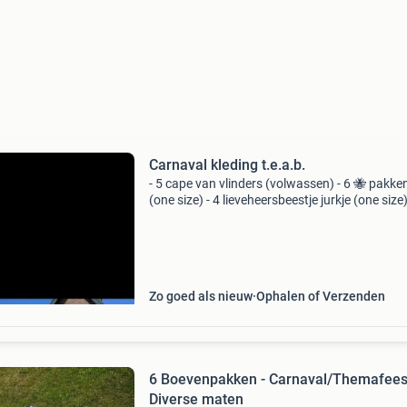
Carnaval kleding t.e.a.b.
- 5 cape van vlinders (volwassen) - 6 🐝 pakke
(one size) - 4 lieveheersbeestje jurkje (one size)
kinder lieveheersbeestje cape - 2 kinder vlinder
rokjes. Bij alle pakken zitten als goed is een
Zo goed als nieuw
Ophalen of Verzenden
6 Boevenpakken - Carnaval/Themafeest
Diverse maten