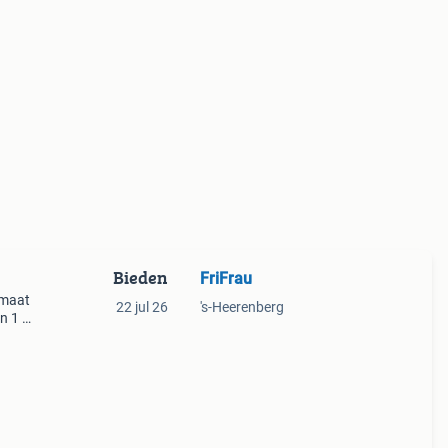
Bieden
FriFrau
 maat
22 jul 26
's-Heerenberg
n 1 x
/grijs