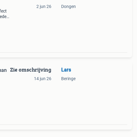
2 jun 26
Dongen
fect
leden
l
Zie omschrijving
Lars
man
14 jun 26
Beringe
 van