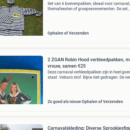
Set van 6 boevenpakken, ideaal voor carnaval,
themafeesten of groepsevenementen. De set
bestaat uit 2 pakken in maat 60, 2 pakken in 
56 en 2 pakken in maat 54. Alle pakken zijn zw
wit gestreep
Ophalen of Verzenden
2 ZGAN Robin Hood verkleedpakken, m
vrouw, samen €25
Deze carnaval verkleedpakken zijn in heel goe
staat. Velours stof. Bijna niet gedragen. De ve
de muts heb ik eraf moeten halen omdat die ni
meer goed was door het liggen. Dus daar mag
nie
Zo goed als nieuw
Ophalen of Verzenden
Carnavalskleding: Diverse Sprookjesfig