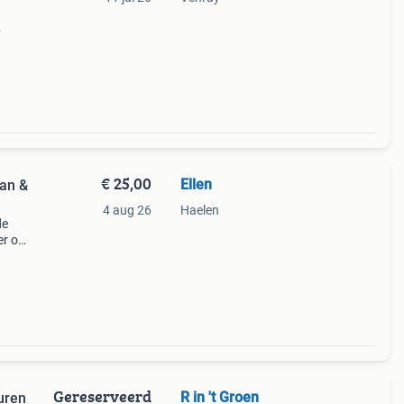
maat
art-
€ 25,00
Ellen
an &
4 aug 26
Haelen
de
er op
et
 een
Gereserveerd
R in 't Groen
uren