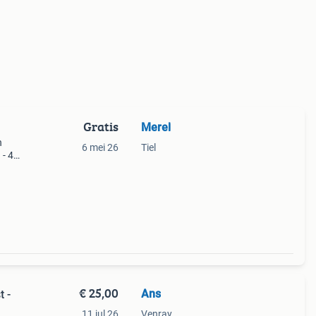
Gratis
Merel
n
6 mei 26
Tiel
 - 4
s
€ 25,00
Ans
 -
11 jul 26
Venray