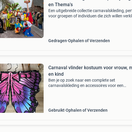
en Thema's
Een uitgebreide collectie carnavalskleding, per
voor groepen of individuen die zich willen verk
als sprookjesfiguren of andere fantasierijke
karakters, zoals sneeuwwitje & de 7 dwergen, 
Gedragen
Ophalen of Verzenden
Carnaval vlinder kostuum voor vrouw, 
en kind
Ben je op zoek naar een complete set
carnavalskleding en accessoires voor een
loopgroep? Wij verkopen onze volledige outfit
een vlinder-thema loopgroep, inclusief kleding,
accessoires en decoratie
Gebruikt
Ophalen of Verzenden