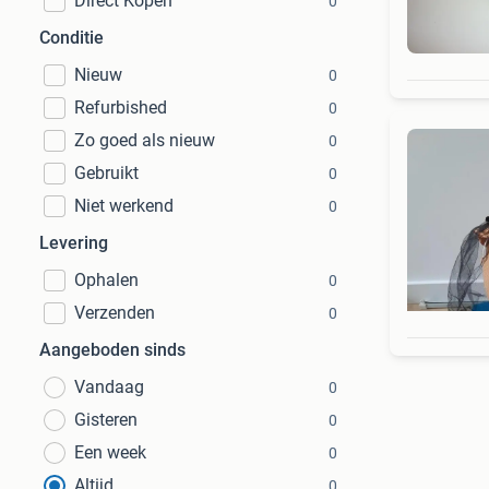
Direct Kopen
0
Conditie
Nieuw
0
Refurbished
0
Zo goed als nieuw
0
Gebruikt
0
Niet werkend
0
Levering
Ophalen
0
Verzenden
0
Aangeboden sinds
Vandaag
0
Gisteren
0
Een week
0
Altijd
0