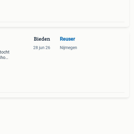
Bieden
Reuser
28 jun 26
Nijmegen
tocht
chool
en
og