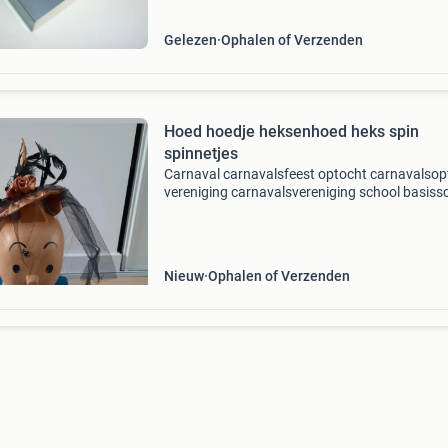
Gelezen
Ophalen of Verzenden
Hoed hoedje heksenhoed heks spin
spinnetjes
Carnaval carnavalsfeest optocht carnavalsop
vereniging carnavalsvereniging school basiss
verkleden verkleedkist verkleedkleren attribut
masker nieuw; zie foto&#39;s. Kaartje zit er n
Nieuw
Ophalen of Verzenden