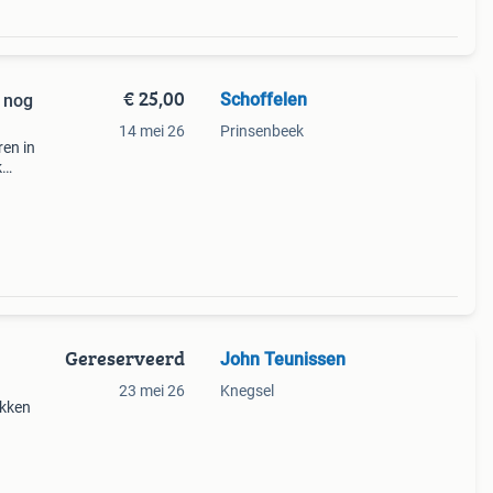
€ 25,00
Schoffelen
l nog
14 mei 26
Prinsenbeek
en in
k
 - geel
Gereserveerd
John Teunissen
23 mei 26
Knegsel
akken
ende
 pak