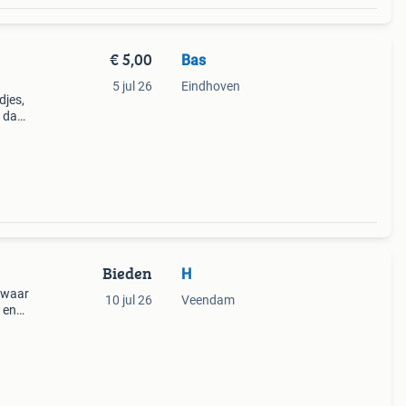
€ 5,00
Bas
5 jul 26
Eindhoven
djes,
n daar
 Kijk
Bieden
H
 waar
10 jul 26
Veendam
 en
cape