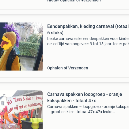
Nieuw
Ophalen of Verzenden
Eendenpakken, kleding carnaval (totaa
6 stuks)
Leuke carnavaleske eendenpakken voor kinder
de leeftijd van ongeveer 9 tot 13 jaar. Ieder pa
bestaat uit: - oranje legging - gele trui - gele col
jurk/pak met eendenstaart (hierin kan een
Ophalen of Verzenden
Carnavalspakken loopgroep - oranje
kokspakken - totaal 47x
Carnavalspakken – loopgroep - oranje koksp
– groot en klein- totaal 47x 47x leuke
carnavalskleding kokspakken in vele verschill
maten. Zie foto voor aantallen en maten. Een
bestaat uit: 1