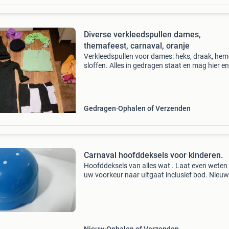
Diverse verkleedspullen dames,
themafeest, carnaval, oranje
Verkleedspullen voor dames: heks, draak, hem
sloffen. Alles in gedragen staat en mag hier e
hersteld worden. Meeste komt neer op maat s.
ook bij mijn overige advertenties. Alle puzzels
Gedragen
Ophalen of Verzenden
Carnaval hoofddeksels voor kinderen.
Hoofddeksels van alles wat . Laat even weten
uw voorkeur naar uitgaat inclusief bod. Nieuw
zgan. Foto 4 en 5 zwarte jongens of meisjes 
nieuw ( 10 euro per stuk ).