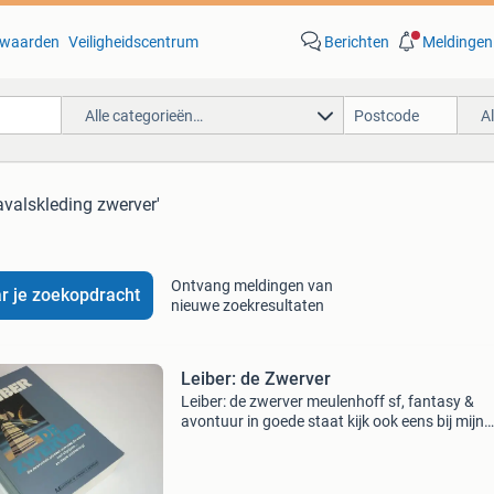
waarden
Veiligheidscentrum
Berichten
Meldingen
Alle categorieën…
A
avalskleding zwerver'
Ontvang meldingen van
r je zoekopdracht
nieuwe zoekresultaten
Leiber: de Zwerver
Leiber: de zwerver meulenhoff sf, fantasy &
avontuur in goede staat kijk ook eens bij mijn
andere advertenties