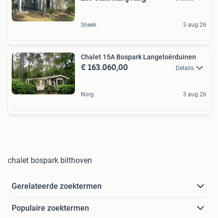
Sneek
3 aug 26
Chalet 15A Bospark Langeloërduinen
€ 163.060,00
Details
Norg
3 aug 26
chalet bospark bilthoven
Gerelateerde zoektermen
Populaire zoektermen