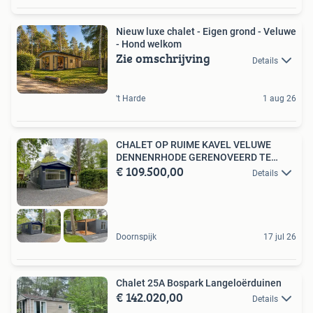
Nieuw luxe chalet - Eigen grond - Veluwe
- Hond welkom
Zie omschrijving
Details
't Harde
1 aug 26
CHALET OP RUIME KAVEL VELUWE
DENNENRHODE GERENOVEERD TE
€ 109.500,00
KOOP
Details
Doornspijk
17 jul 26
Chalet 25A Bospark Langeloërduinen
€ 142.020,00
Details