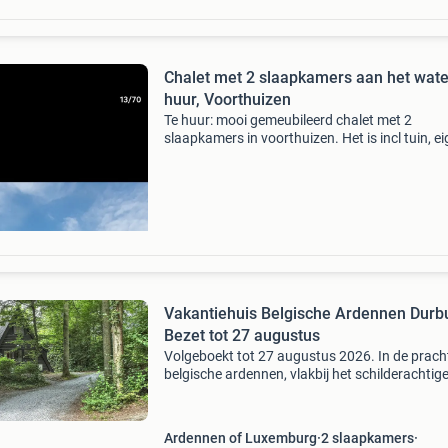
Chalet met 2 slaapkamers aan het wate
huur, Voorthuizen
Te huur: mooi gemeubileerd chalet met 2
slaapkamers in voorthuizen. Het is incl tuin, e
parkeerplek en gratis toegang tot diverse park
faciliteiten zoals twee zwembaden en etc. Te 
voor een k
Vakantiehuis Belgische Ardennen Durb
Bezet tot 27 augustus
Volgeboekt tot 27 augustus 2026. In de prach
belgische ardennen, vlakbij het schilderachtig
stadje durbuy en de rivier de ourthe, ligt ons
vakantiehuis op het bungalowpark sunclass
durbuy. Ons va
Ardennen of Luxemburg
2 slaapkamers