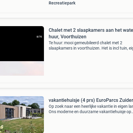
Recreatiepark
Chalet met 2 slaapkamers aan het wate
huur, Voorthuizen
Te huur: mooi gemeubileerd chalet met 2
slaapkamers in voorthuizen. Het is incl tuin, e
parkeerplek en gratis toegang tot diverse park
faciliteiten zoals twee zwembaden en etc. Te 
voor een k
vakantiehuisje (4 prs) EuroParcs Zuide
Op zoek naar een heerlijke vakantie in eigen l
Ons moderne en duurzame vakantiehuisje op
europarcs zuiderzee biedt alles wat je nodig h
voor een ontspannen verblijf! Over de woning 
cube maxi