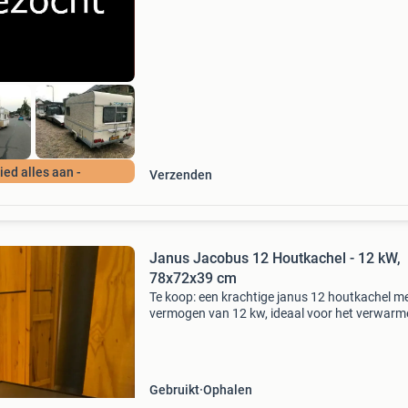
alles aanbieden... [Beantwoord de vragen lijst
Bied alles aan -
Verzenden
Janus Jacobus 12 Houtkachel - 12 kW,
78x72x39 cm
Te koop: een krachtige janus 12 houtkachel m
vermogen van 12 kw, ideaal voor het verwarm
van grotere ruimtes. Deze vrijstaande haard h
afmetingen van 78x72x39 cm (hxbxd) en is e
betrouwb
Gebruikt
Ophalen