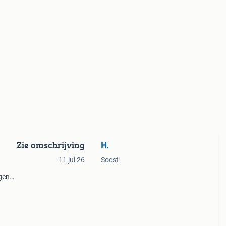
Zie omschrijving
H.
11 jul 26
Soest
igen
huur