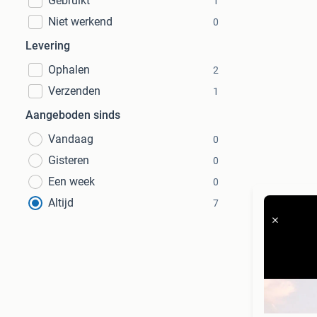
Gebruikt
1
Niet werkend
0
Levering
Ophalen
2
Verzenden
1
Aangeboden sinds
Vandaag
0
Gisteren
0
Een week
0
Altijd
7