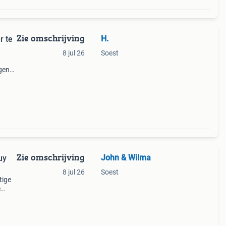
Zie omschrijving
H.
r te
8 jul 26
Soest
igen
huur
Zie omschrijving
John & Wilma
uy
8 jul 26
Soest
tige
e