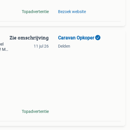
Topadvertentie
Bezoek website
Zie omschrijving
Caravan Opkoper
el
11 jul 26
Delden
 ! Met
ag
 voo
Topadvertentie