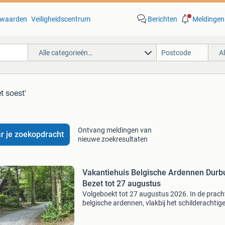
waarden
Veiligheidscentrum
Berichten
Meldingen
Alle categorieën…
A
t soest'
Ontvang meldingen van
r je zoekopdracht
nieuwe zoekresultaten
Vakantiehuis Belgische Ardennen Durb
Bezet tot 27 augustus
Volgeboekt tot 27 augustus 2026. In de prach
belgische ardennen, vlakbij het schilderachtig
stadje durbuy en de rivier de ourthe, ligt ons
vakantiehuis op het bungalowpark sunclass