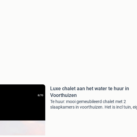
Luxe chalet aan het water te huur in
Voorthuizen
Te huur: mooi gemeubileerd chalet met 2
slaapkamers in voorthuizen. Het is incl tuin, e
parkeerplek en gratis toegang tot diverse park
faciliteiten zoals twee zwembaden en etc. Te 
voor een k