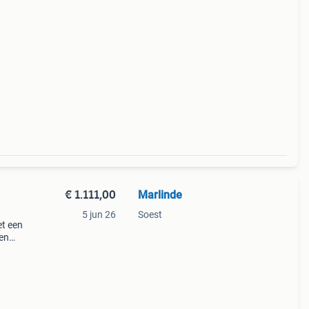
 voo
€ 1.111,00
Marlinde
5 jun 26
Soest
et een
en
eeft
en