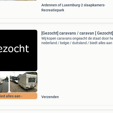
durbuy. Ons va
Ardennen of Luxemburg
2 slaapkamers
Recreatiepark
[Gezocht] caravans / caravan [ Gezocht]
Wij kopen caravans ongeacht de staat door he
nederland / belgie / duitsland / biedt alles aan
schade, oud en defect, sloper, nieuwstaat gra
alles aanbieden... [Beantwoord de vragen lijst
Bied alles aan -
Verzenden