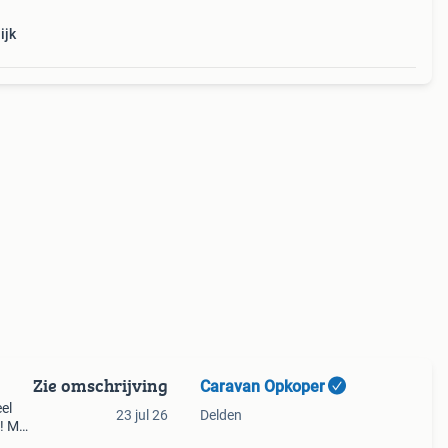
ijk
Zie omschrijving
Caravan Opkoper
el
23 jul 26
Delden
 ! Met
ag