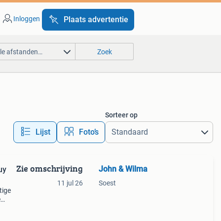
Inloggen
Plaats advertentie
lle afstanden…
Zoek
Sorteer op
Lijst
Foto’s
Zie omschrijving
John & Wilma
uy
11 jul 26
Soest
tige
e