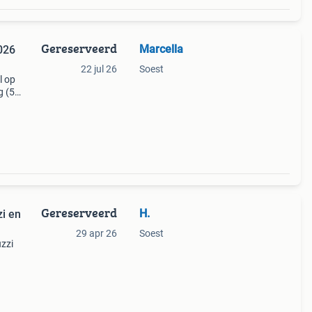
Gereserveerd
Marcella
026
22 jul 26
Soest
l op
g (50
 in
Gereserveerd
H.
zi en
29 apr 26
Soest
uzzi
relax