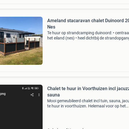
Ameland stacaravan chalet Duinoord 2
Nes
Te huur op strandcamping duinoord: • centraa
het eiland (nes) • heel dichtbij de strandopgan
meter: 2 minuten lopen) • centrale verwarming
elk vertrek • eigen wifi en r
Chalet te huur in Voorthuizen incl jacuz
sauna
Mooi gemeubileerd chalet incl tuin, sauna, jac
te huur in voorthuizen. Helemaal voor op het
groene en rustige park de heidekamp gelegen 
recreatiechalet met sauna (hout gestookt) en
jacuzzi!