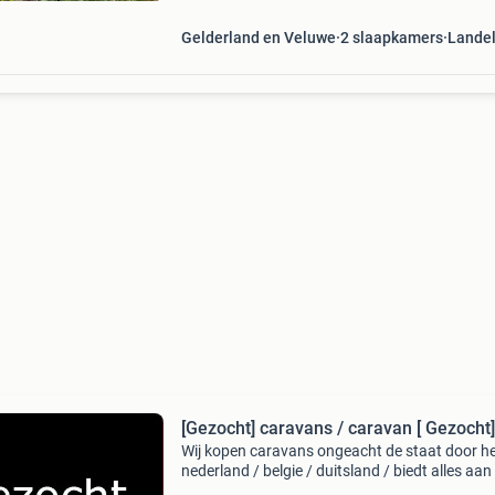
Gelderland en Veluwe
2 slaapkamers
Landel
[Gezocht] caravans / caravan [ Gezocht]
Wij kopen caravans ongeacht de staat door he
nederland / belgie / duitsland / biedt alles aan
schade, oud en defect, sloper, nieuwstaat gra