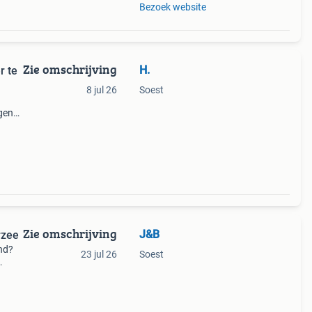
Bezoek website
Zie omschrijving
H.
r te
8 jul 26
Soest
igen
huur
Zie omschrijving
J&B
rzee
and?
23 jul 26
Soest
ebt
de