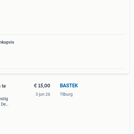
nkopvis
€ 15,00
BASTEK
 te
3 jun 26
Tilburg
mstig
. De
ssen