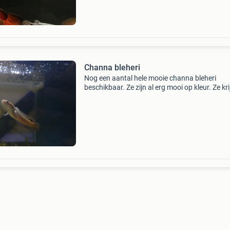
Channa bleheri
Nog een aantal hele mooie channa bleheri
beschikbaar. Ze zijn al erg mooi op kleur. Ze kr
hier vibrabites xl en eten hier heel goed van. N
voor €35,- pst