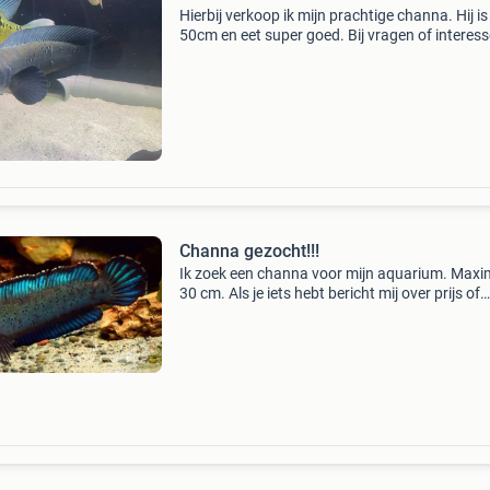
Hierbij verkoop ik mijn prachtige channa. Hij is
50cm en eet super goed. Bij vragen of interess
stuur me gerust een berichtje. Channa snakehead
pleco pseudacanthicus roofvis potamotrygon
arowan
Channa gezocht!!!
Ik zoek een channa voor mijn aquarium. Maxi
30 cm. Als je iets hebt bericht mij over prijs of
andere dingen.