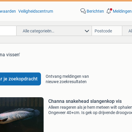
waarden
Veiligheidscentrum
Berichten
Meldingen
Alle categorieën…
A
na vissen'
Ontvang meldingen van
r je zoekopdracht
nieuwe zoekresultaten
Channa snakehead slangenkop vis
Alleen reageren als je hem meteen wilt ophalen
Ongeveer 40+cm. Is gek op drijvende droogvoe
Rustige vis. Totaal niet agressief.