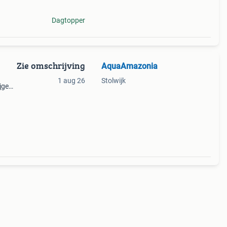
Dagtopper
Zie omschrijving
AquaAmazonia
1 aug 26
Stolwijk
ijgen
u