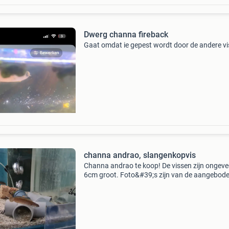
Dwerg channa fireback
Gaat omdat ie gepest wordt door de andere v
channa andrao, slangenkopvis
Channa andrao te koop! De vissen zijn ongeve
6cm groot. Foto&#39;s zijn van de aangebod
vissen zelf. Prijs: 17.50 Euro per stuk
openingstijden: maandag: 13.00 Uur tot 17.00
dinsdag: ge