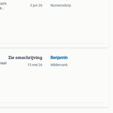
 zo’n
3 jun 26
Numansdorp
e
Zie omschrijving
Benjamin
maal
15 mei 26
Wildervank