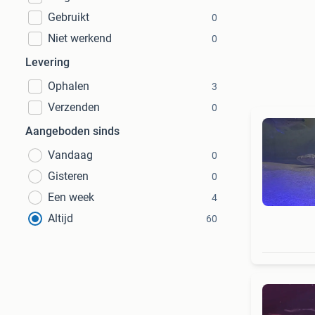
Gebruikt
0
Niet werkend
0
Levering
Ophalen
3
Verzenden
0
Aangeboden sinds
Vandaag
0
Gisteren
0
Een week
4
Altijd
60