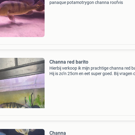
panaque potamotrygon channa roofvis
Channa red barito
Hierbij verkoop ik mijn prachtige channa red ba
Hij is zo’n 25cm en eet super goed. Bij vragen 
interesse stuur me gerust een berichtje. Channa
snakehead pleco pseudacanthicus roofvis
potamotr
Channa