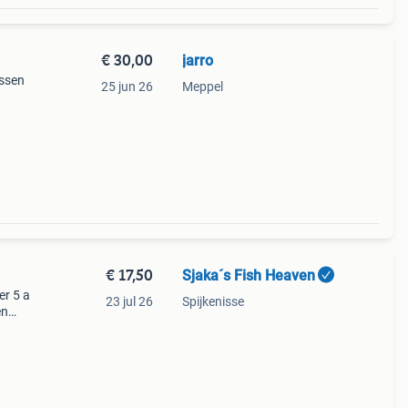
€ 30,00
jarro
issen
25 jun 26
Meppel
€ 17,50
Sjaka´s Fish Heaven
er 5 a
23 jul 26
Spijkenisse
en
 Uur