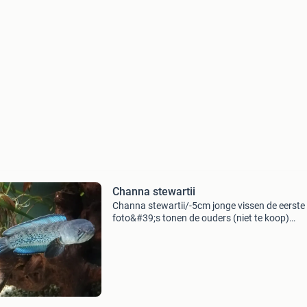
Channa stewartii
Channa stewartii/-5cm jonge vissen de eerste
foto&#39;s tonen de ouders (niet te koop)
verzending mogelijk snakehead slangenkopvi