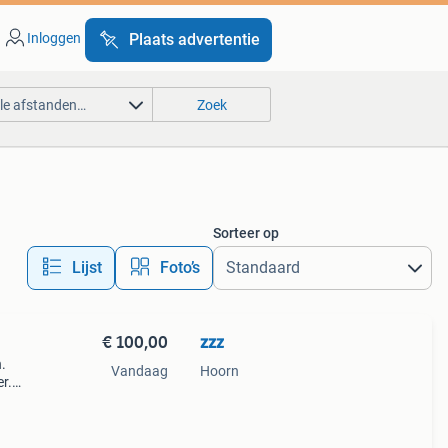
Inloggen
Plaats advertentie
lle afstanden…
Zoek
Sorteer op
Lijst
Foto’s
€ 100,00
zzz
.
Vandaag
Hoorn
r.