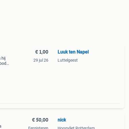
€ 1,00
Luuk ten Napel
 hij
29 jul 26
Luttelgeest
 bod
€ 50,00
nick
a
Eergisteren
Hoogvliet Rotterdam