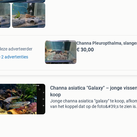
Channa Pleuropthalma, slange
€ 30,00
deze adverteerder
e 2 advertenties
Channa asiatica "Galaxy" – jonge vissen
koop
Jonge channa asiatica "galaxy" te koop, afko
van het koppel dat op de foto&#39;s te zien is
foto&#39;s tonen de ouderdieren. De jonge vi
zijn momenteel ongeveer 2–3 cm g