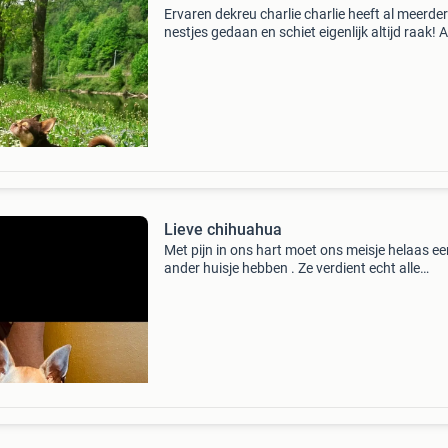
Ervaren dekreu charlie charlie heeft al meerde
nestjes gedaan en schiet eigenlijk altijd raak! A
teef niet zwanger is mag u de volgende loopsh
terug komen. Prijs €150 2 dekking (10&
Lieve chihuahua
Met pijn in ons hart moet ons meisje helaas ee
ander huisje hebben . Ze verdient echt alle
aandacht !! Ze is net 2 jaar . Kan met kinderen 
hangt het liefste hele dag aan je lijf . Knuffelt 