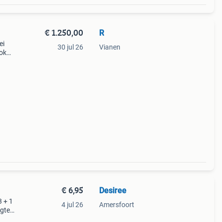
€ 1.250,00
R
ei
30 jul 26
Vianen
ook
ofdje
 met
€ 6,95
Desiree
3 + 1
4 jul 26
Amersfoort
ngte