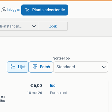
Inloggen
Plaats advertentie
lle afstanden…
Zoek
Sorteer op
Lijst
Foto’s
€ 6,00
luc
18 mei 26
Purmerend
n en
elbaar