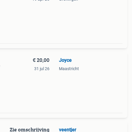
€ 20,00
Joyce
r
31 jul 26
Maastricht
Zie omschrijving
veentjer