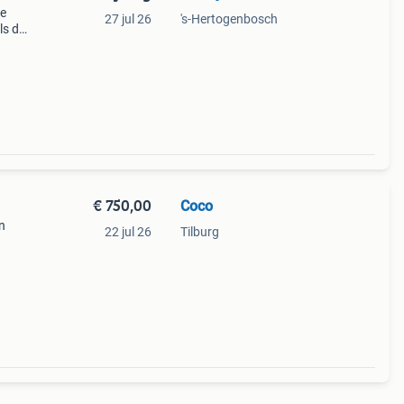
re
27 jul 26
's-Hertogenbosch
ls de
eid
€ 750,00
Coco
n
22 jul 26
Tilburg
. Ze
graag