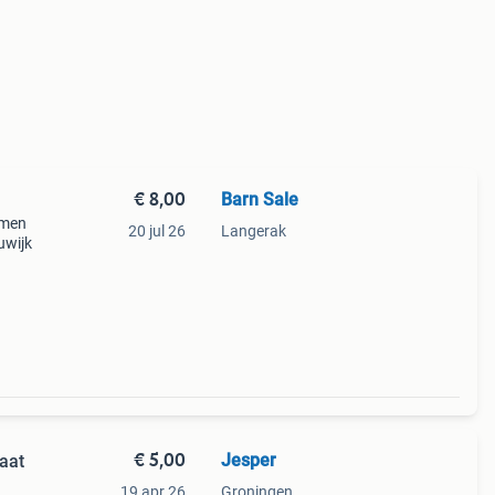
€ 8,00
Barn Sale
amen
20 jul 26
Langerak
uwijk
€ 5,00
Jesper
aat
19 apr 26
Groningen