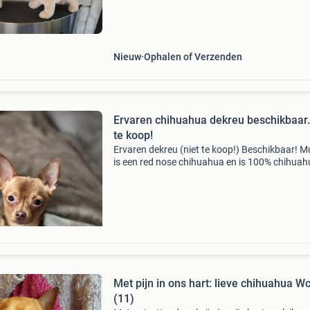
Nieuw
Ophalen of Verzenden
Ervaren chihuahua dekreu beschikbaar.
te koop!
Ervaren dekreu (niet te koop!) Beschikbaar! 
is een red nose chihuahua en is 100% chihuah
Moeder en volle zus zijn aanwezig. Eerste nest
worden half april verwacht!
Met pijn in ons hart: lieve chihuahua W
(11)