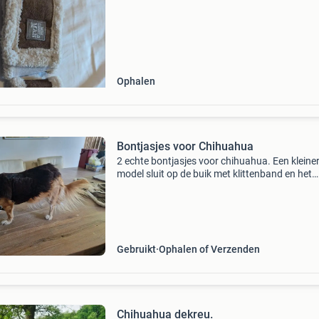
Ophalen
Bontjasjes voor Chihuahua
2 echte bontjasjes voor chihuahua. Een kleine
model sluit op de buik met klittenband en het
andere grotere model sluit op de rug met
klittenband. Onze chi vondt het altijd prettig
dragen. Geen koerie
Gebruikt
Ophalen of Verzenden
Chihuahua dekreu.