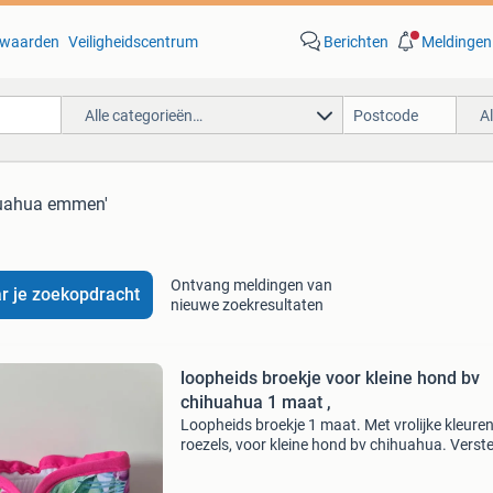
waarden
Veiligheidscentrum
Berichten
Meldingen
Alle categorieën…
A
huahua emmen'
Ontvang meldingen van
r je zoekopdracht
nieuwe zoekresultaten
loopheids broekje voor kleine hond bv
chihuahua 1 maat ,
Loopheids broekje 1 maat. Met vrolijke kleure
roezels, voor kleine hond bv chihuahua. Verst
met klitteband. Niet gebruikt.