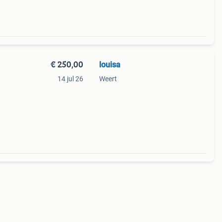
€ 250,00
louisa
14 jul 26
Weert
 en
o over