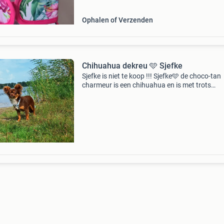
Ophalen of Verzenden
Chihuahua dekreu 🩵 Sjefke
Sjefke is niet te koop !!! Sjefke🩵 de choco-tan
charmeur is een chihuahua en is met trots
beschikbaar als dekreu voor gezonde, geteste
liefdevolle teefjes (niet te koop). Algemene inf
sjefke