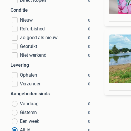
Direct Kopen
0
Conditie
Nieuw
0
Refurbished
0
Zo goed als nieuw
0
Gebruikt
0
Niet werkend
0
Levering
Ophalen
0
Verzenden
0
Aangeboden sinds
Vandaag
0
Gisteren
0
Een week
0
Altijd
0