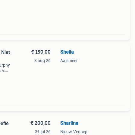
€ 150,00
Sheila
 Niet
3 aug 26
Aalsmeer
Murphy
ua.
jes
€ 200,00
Sharlina
oefie
31 jul 26
Nieuw-Vennep