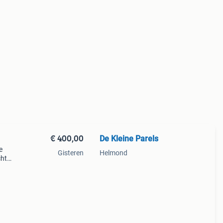
€ 400,00
De Kleine Parels
e
Gisteren
Helmond
cht
euwe