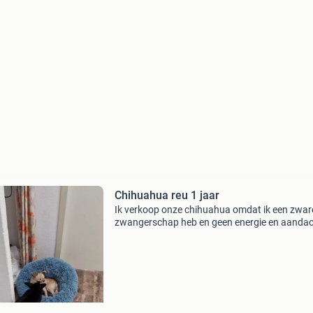
Chihuahua reu 1 jaar
Ik verkoop onze chihuahua omdat ik een zwar
zwangerschap heb en geen energie en aanda
meer voor onze hond heb als eerst. Steeds
ziekenhuis in en uit. Ik zoek een liefdevolle ni
baasje voor onz