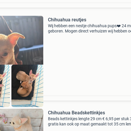
Chihuahua reutjes
Wij hebben een nestje chihuahua pups❤️ 24 m
geboren. Mogen direct verhuizen wij hebben 
nog 1 bruin reutje korthaar met mooi appelho
de pup is hier geboren, groeien hier in huis op
ander
Chihuahua Beadskettinkjes
Beads kettinkjes lengte 29 cm € 6,95 per stuk 
gratis kan ook op maat gemaakt tot 35 cm le
verzendk vanaf € 2,80