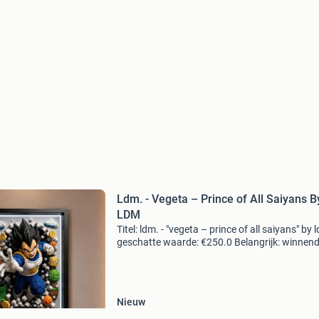
Ldm. - Vegeta – Prince of All Saiyans B
LDM
Titel: ldm. - "vegeta – prince of all saiyans" by 
geschatte waarde: €250.0 Belangrijk: winnen
biedingen zijn exclusief 9% koperbescherming
kavel beschrijving opera dell’
Nieuw