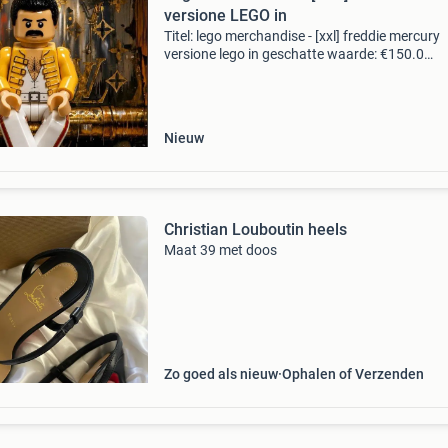
versione LEGO in
Titel: lego merchandise - [xxl] freddie mercury
versione lego in geschatte waarde: €150.0
Belangrijk: winnende biedingen zijn exclusief 
koperbescherming + €3 kavel beschrijving xxl a
Nieuw
Christian Louboutin heels
Maat 39 met doos
Zo goed als nieuw
Ophalen of Verzenden