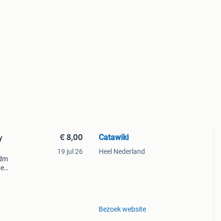
€ 8,00
Catawiki
y
19 jul 26
Heel Nederland
ldm
de
 + €3
Bezoek website