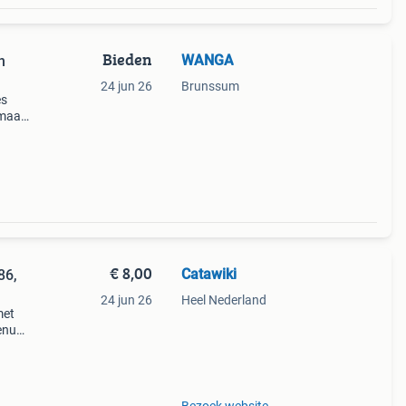
Bieden
WANGA
n
24 jun 26
Brunssum
es
 maar
el! Ik
t nod
€ 8,00
Catawiki
86,
24 jun 26
Heel Nederland
met
enue,
0 ×