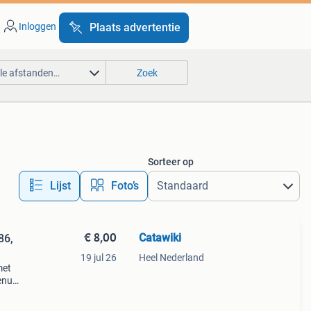
Inloggen
Plaats advertentie
lle afstanden…
Zoek
Sorteer op
Lijst
Foto’s
€ 8,00
Catawiki
86,
19 jul 26
Heel Nederland
met
enue,
0 ×