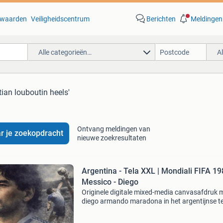
waarden
Veiligheidscentrum
Berichten
Meldingen
Alle categorieën…
A
tian louboutin heels'
Ontvang meldingen van
r je zoekopdracht
nieuwe zoekresultaten
Argentina - Tela XXL | Mondiali FIFA 19
Messico - Diego
Originele digitale mixed-media canvasafdruk 
diego armando maradona in het argentijnse t
ter gelegenheid van het wk 1986, afbeelding 5
70 cm op 60 × 80 cm doek en zonder lijst. Titel: