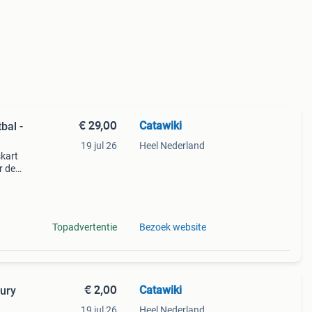
€ 29,00
Catawiki
bal -
19 jul 26
Heel Nederland
skart
r de
fifa
op
Topadvertentie
Bezoek website
€ 2,00
Catawiki
ury
19 jul 26
Heel Nederland