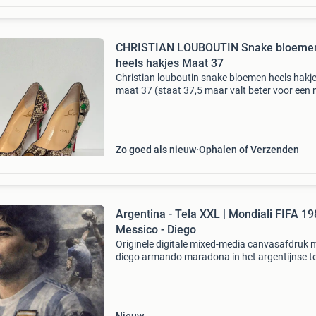
CHRISTIAN LOUBOUTIN Snake bloeme
heels hakjes Maat 37
Christian louboutin snake bloemen heels hakj
maat 37 (staat 37,5 maar valt beter voor een
37) al mijn aangeboden items zijn 100% origine
verkoop geen fakes dus vragen hierover is nie
Zo goed als nieuw
Ophalen of Verzenden
Argentina - Tela XXL | Mondiali FIFA 19
Messico - Diego
Originele digitale mixed-media canvasafdruk 
diego armando maradona in het argentijnse t
ter gelegenheid van het wk 1986, afbeelding 5
70 cm op 60 × 80 cm doek en zonder lijst. Titel:
argen