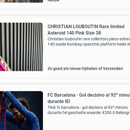
Nieuw
CHRISTIAN LOUBOUTIN Rare limited
Asteroid 140 Pink Size 38
Christian louboutin rare collectors piece aster
140 suede bombay/specchio platform heels st
the show in this shiny pink leather heels with 
silver details, spikes in gold and swarovski cry
Zo goed als nieuw
Ophalen of Verzenden
FC Barcelona - Gol decisivo al 92º minu
durante lEl
Titel: fc barcelona - gol decisivo al 92º minuto
durante l'el geschatte waarde: €200.0 Belangri
winnende biedingen zijn exclusief 9%
koperbescherming + €3 kavel beschrijving tela