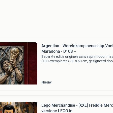
Argentina - Wereldkampioenschap Voet
Maradona - D10S –
Beperkte editie originele canvasprint door ma
(100 exemplaren), 80 × 60 cm, gesigneerd doo
kunstenaar, diego armando maradona met de 
wereldbeker 1986, digitale mixed-media reliëf 
doek
Nieuw
Lego Merchandise - [XXL] Freddie Merc
versione LEGO in