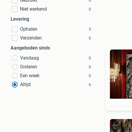
Gebruikt
0
Niet werkend
0
Levering
Ophalen
5
Verzenden
6
Aangeboden sinds
Vandaag
0
Gisteren
0
Een week
0
Altijd
6