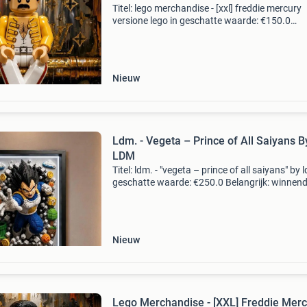
Titel: lego merchandise - [xxl] freddie mercury
versione lego in geschatte waarde: €150.0
Belangrijk: winnende biedingen zijn exclusief 
koperbescherming + €3 kavel beschrijving xxl a
Nieuw
Ldm. - Vegeta – Prince of All Saiyans B
LDM
Titel: ldm. - "vegeta – prince of all saiyans" by 
geschatte waarde: €250.0 Belangrijk: winnen
biedingen zijn exclusief 9% koperbescherming
kavel beschrijving opera dell’
Nieuw
Lego Merchandise - [XXL] Freddie Merc