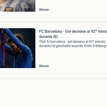
argen
Nieuw
FC Barcelona - Gol decisivo al 92º minu
durante lEl
Titel: fc barcelona - gol decisivo al 92º minuto
durante l'el geschatte waarde: €200.0 Belangri
winnende biedingen zijn exclusief 9%
koperbescherming + €3 kavel beschrijving tela
Nieuw