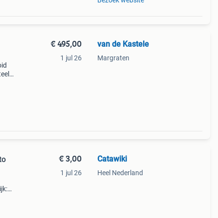
Bezoek website
€ 495,00
van de Kastele
1 jul 26
Margraten
oid
eel
zebra
s
€ 3,00
Catawiki
to
1 jul 26
Heel Nederland
jk:
 xxl