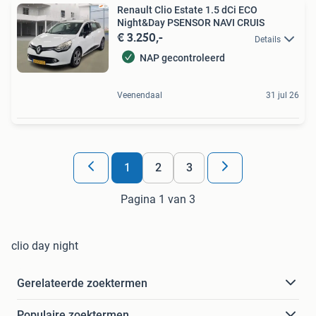
Renault Clio Estate 1.5 dCi ECO
Night&Day PSENSOR NAVI CRUIS
€ 3.250,-
Details
NAP gecontroleerd
Veenendaal
31 jul 26
1
2
3
Pagina 1 van 3
clio day night
Gerelateerde zoektermen
Populaire zoektermen