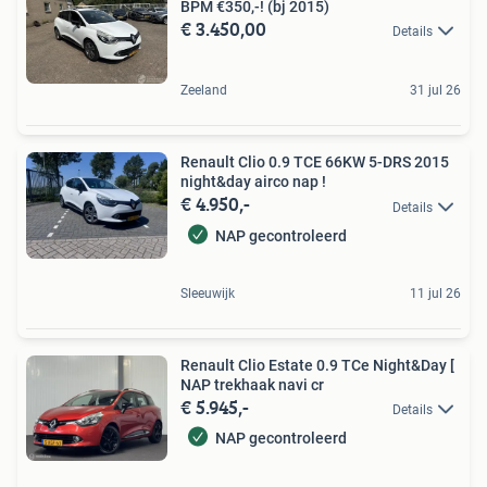
BPM €350,-! (bj 2015)
€ 3.450,00
Details
Zeeland
31 jul 26
Renault Clio 0.9 TCE 66KW 5-DRS 2015
night&day airco nap !
€ 4.950,-
Details
NAP gecontroleerd
Sleeuwijk
11 jul 26
Renault Clio Estate 0.9 TCe Night&Day [
NAP trekhaak navi cr
€ 5.945,-
Details
NAP gecontroleerd