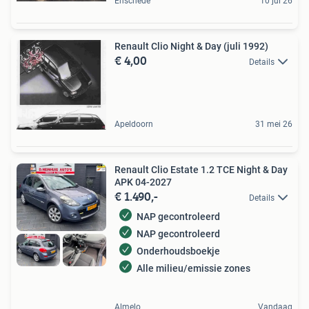
Enschede
10 jul 26
Renault Clio Night & Day (juli 1992)
€ 4,00
Details
Apeldoorn
31 mei 26
Renault Clio Estate 1.2 TCE Night & Day
APK 04-2027
€ 1.490,-
Details
NAP gecontroleerd
NAP gecontroleerd
Onderhoudsboekje
Alle milieu/emissie zones
Almelo
Vandaag