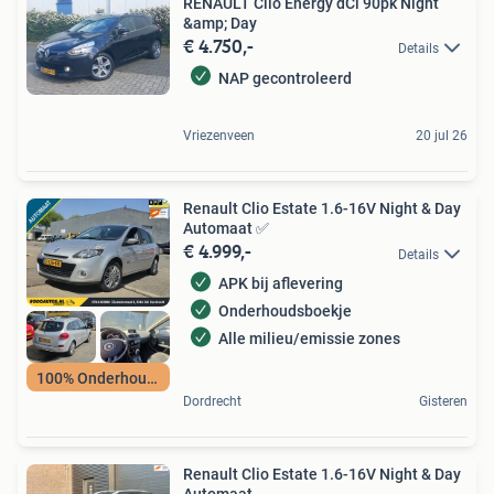
RENAULT Clio Energy dCi 90pk Night
&amp; Day
€ 4.750,-
Details
NAP gecontroleerd
Vriezenveen
20 jul 26
Renault Clio Estate 1.6-16V Night & Day
Automaat ✅
€ 4.999,-
Details
APK bij aflevering
Onderhoudsboekje
Alle milieu/emissie zones
100% Onderhouden
Dordrecht
Gisteren
Renault Clio Estate 1.6-16V Night & Day
Automaat