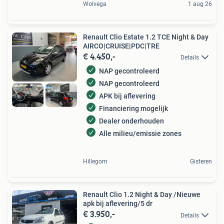
Wolvega
1 aug 26
Renault Clio Estate 1.2 TCE Night & Day
AIRCO|CRUISE|PDC|TRE
€ 4.450,-
Details
NAP gecontroleerd
NAP gecontroleerd
APK bij aflevering
Financiering mogelijk
Dealer onderhouden
Alle milieu/emissie zones
Hillegom
Gisteren
Renault Clio 1.2 Night & Day /Nieuwe
apk bij aflevering/5 dr
€ 3.950,-
Details