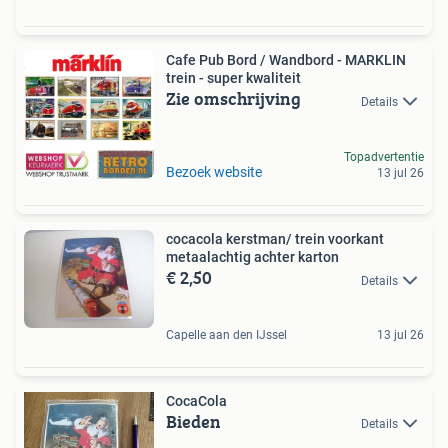
Cafe Pub Bord / Wandbord - MARKLIN
trein - super kwaliteit
Zie omschrijving
Details
Topadvertentie
Bezoek website
13 jul 26
cocacola kerstman/ trein voorkant
metaalachtig achter karton
€ 2,50
Details
Capelle aan den IJssel
13 jul 26
CocaCola
Bieden
Details