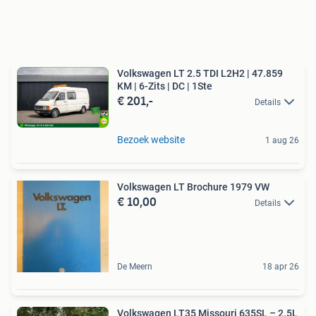
Volkswagen LT 2.5 TDI L2H2 | 47.859
KM | 6-Zits | DC | 1Ste
€ 201,-
Details
Bezoek website
1 aug 26
Volkswagen LT Brochure 1979 VW
€ 10,00
Details
De Meern
18 apr 26
Volkswagen LT35 Missouri 635SL – 2.5L