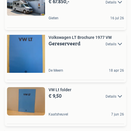
€ 67.850,-
Details
Gieten
16 jul 26
Volkswagen LT Brochure 1977 VW
Gereserveerd
Details
De Meern
18 apr 26
VW Lt folder
€ 9,50
Details
Kaatsheuvel
7 jun 26