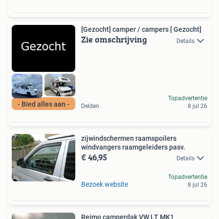
[Gezocht] camper / campers [ Gezocht]
Zie omschrijving
Details
Topadvertentie
- Bied alles aan -
Delden
8 jul 26
zijwindschermen raamspoilers
windvangers raamgeleiders pasv.
€ 46,95
Details
Topadvertentie
Bezoek website
8 jul 26
Reimo camperdak VW LT MK1