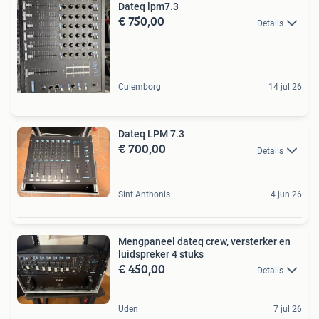
Dateq lpm7.3
€ 750,00
Details
Culemborg
14 jul 26
Dateq LPM 7.3
€ 700,00
Details
Sint Anthonis
4 jun 26
Mengpaneel dateq crew, versterker en
luidspreker 4 stuks
€ 450,00
Details
Uden
7 jul 26