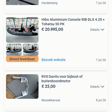
Hardenberg
7 jul 26
Hibo Aluminium Console RIB DLX 4.20 +
Tohatsu 50 PK
€ 20.995,00
Details
Direct leverbaar
Bezoek website
7 jul 26
RVS Davits voor bijboot of
buitenboordmotor
€ 25,00
Details
Musselkanaal
8 jul 26