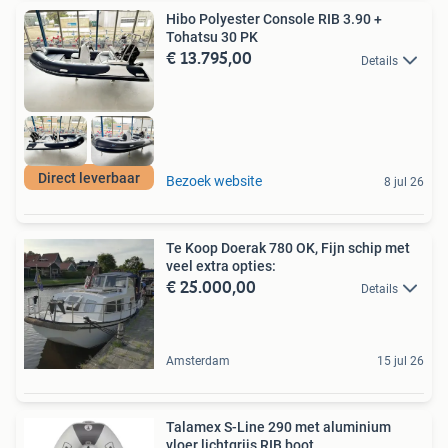
Hibo Polyester Console RIB 3.90 +
Tohatsu 30 PK
€ 13.795,00
Details
Direct leverbaar
Bezoek website
8 jul 26
Te Koop Doerak 780 OK, Fijn schip met
veel extra opties:
€ 25.000,00
Details
Amsterdam
15 jul 26
Talamex S-Line 290 met aluminium
vloer lichtgrijs RIB boot