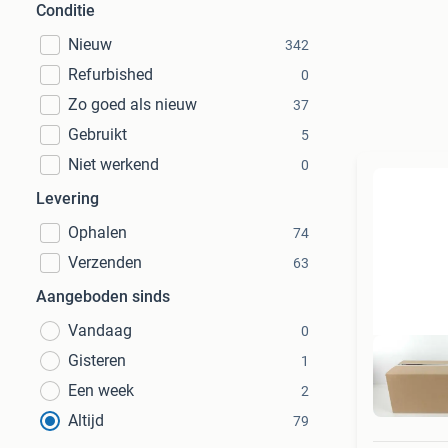
Conditie
Nieuw
342
Refurbished
0
Zo goed als nieuw
37
Gebruikt
5
Niet werkend
0
Levering
Ophalen
74
Verzenden
63
Aangeboden sinds
Vandaag
0
Gisteren
1
Een week
2
Altijd
79