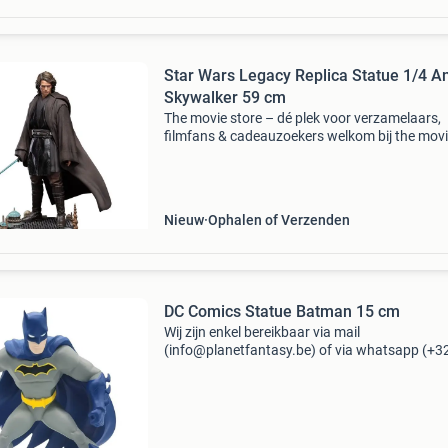
Star Wars Legacy Replica Statue 1/4 A
Skywalker 59 cm
The movie store – dé plek voor verzamelaars,
filmfans & cadeauzoekers welkom bij the mov
store , sinds 2002 hét adres voor film merchan
collectibles en action figures ! Wat begon als e
Nieuw
Ophalen of Verzenden
DC Comics Statue Batman 15 cm
Wij zijn enkel bereikbaar via mail
(info@planetfantasy.be) of via whatsapp (+3
288 08 80). Vragen? Aarzel niet om ons te
contacteren! ------------------------------------------ Dc
statue bat