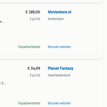
€ 189,00
Moviestore.nl
5 jul 26
Rotterdam
ie
dise ,
en f
Topadvertentie
Bezoek website
€ 54,99
Planet Fantasy
5 jul 26
Heel Nederland
2 3
azam!
Topadvertentie
Bezoek website