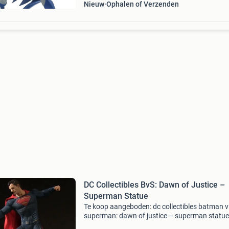
Nieuw
Ophalen of Verzenden
DC Collectibles BvS: Dawn of Justice –
Superman Statue
Te koop aangeboden: dc collectibles batman v
superman: dawn of justice – superman statue
statue verkeert in nette staat en is altijd zorgv