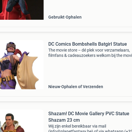
behandeld. Hij komt uit mijn privécollectie en h
Gebruikt
Ophalen
DC Comics Bombshells Batgirl Statue
The movie store – dé plek voor verzamelaars,
filmfans & cadeauzoekers welkom bij the mov
store , sinds 2002 hét adres voor film merchan
collectibles en action figures ! Wat begon als e
Nieuw
Ophalen of Verzenden
Shazam! DC Movie Gallery PVC Statue
Shazam 23 cm
Wij zijn enkel bereikbaar via mail
(info@planetfantasy.be) of via whatsapp (+3