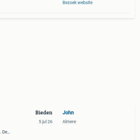
Bezoek website
Bieden
John
5 jul 26
Almere
. De
uldig