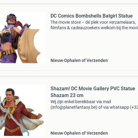
DC Comics Bombshells Batgirl Statue
The movie store – dé plek voor verzamelaars,
filmfans & cadeauzoekers welkom bij the mov
store , sinds 2002 hét adres voor film merchan
collectibles en action figures ! Wat begon als e
Nieuw
Ophalen of Verzenden
Shazam! DC Movie Gallery PVC Statue
Shazam 23 cm
Wij zijn enkel bereikbaar via mail
(info@planetfantasy.be) of via whatsapp (+3
288 08 80). Vragen? Aarzel niet om ons te
contacteren! ------------------------------------------ Sh
Dc movie gal
Nieuw
Ophalen of Verzenden