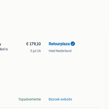
€ 179,10
Retourplaza
y
kel is
5 jul 26
Heel Nederland
ant
g.
Topadvertentie
Bezoek website