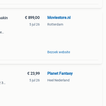
€ 899,00
Moviestore.nl
nakin
5 jul 26
Rotterdam
ie
dise ,
en f
Bezoek website
€ 23,99
Planet Fantasy
5 jul 26
Heel Nederland
2 3
 comics