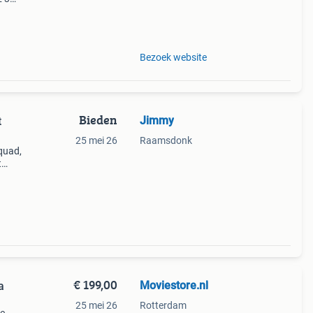
azam!
Bezoek website
Bieden
Jimmy
t
25 mei 26
Raamsdonk
squad,
t
€ 199,00
Moviestore.nl
a
25 mei 26
Rotterdam