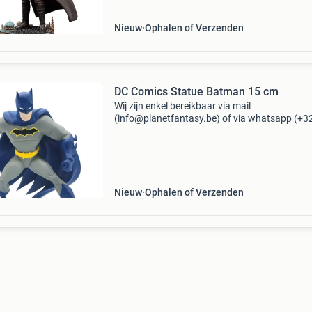
Nieuw
Ophalen of Verzenden
DC Comics Statue Batman 15 cm
Wij zijn enkel bereikbaar via mail
(info@planetfantasy.be) of via whatsapp (+3
288 08 80). Vragen? Aarzel niet om ons te
contacteren! ------------------------------------------ Dc
statue bat
Nieuw
Ophalen of Verzenden