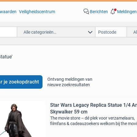
waarden
Veiligheidscentrum
Berichten
Meldingen
Alle categorieën…
A
statue'
Ontvang meldingen van
r je zoekopdracht
nieuwe zoekresultaten
Star Wars Legacy Replica Statue 1/4 A
Skywalker 59 cm
The movie store – dé plek voor verzamelaars,
filmfans & cadeauzoekers welkom bij the mov
store , sinds 2002 hét adres voor film merchan
collectibles en action figures ! Wat begon als e