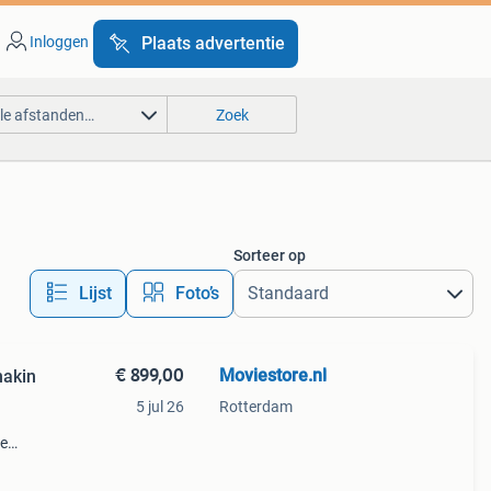
Inloggen
Plaats advertentie
lle afstanden…
Zoek
Sorteer op
Lijst
Foto’s
€ 899,00
Moviestore.nl
nakin
5 jul 26
Rotterdam
ie
dise ,
en f