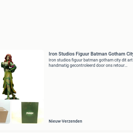
Iron Studios Figuur Batman Gotham Cit
Iron studios figuur batman gotham city dit arti
handmatig gecontroleerd door ons retour
evaluatieteam. Bekijk altijd de detailfoto per k
die hoort bij onderstaande status omschrijvin
Artike
Nieuw
Verzenden