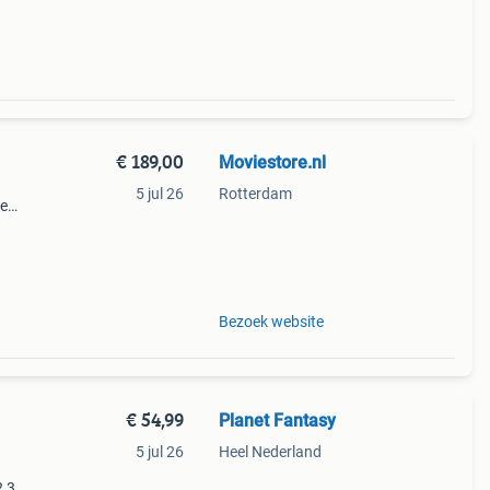
eeft
€ 189,00
Moviestore.nl
5 jul 26
Rotterdam
ie
dise ,
en f
Bezoek website
€ 54,99
Planet Fantasy
5 jul 26
Heel Nederland
2 3