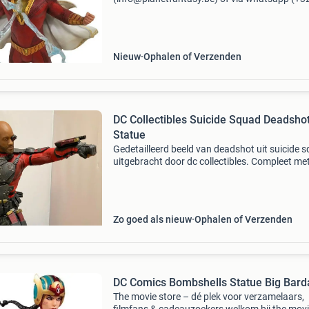
288 08 80). Vragen? Aarzel niet om ons te
contacteren! ------------------------------------------ Sh
Dc movie gal
Nieuw
Ophalen of Verzenden
DC Collectibles Suicide Squad Deadsho
Statue
Gedetailleerd beeld van deadshot uit suicide 
uitgebracht door dc collectibles. Compleet me
originele verpakking.
Zo goed als nieuw
Ophalen of Verzenden
DC Comics Bombshells Statue Big Bard
The movie store – dé plek voor verzamelaars,