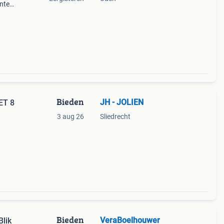
unten
er
aren
Bieden
JH - JOLIEN
ET 8
3 aug 26
Sliedrecht
Bieden
VeraBoelhouwer
lik