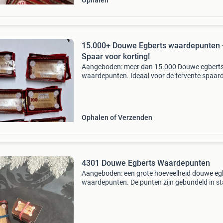
Ophalen
15.000+ Douwe Egberts waardepunten 
Spaar voor korting!
Aangeboden: meer dan 15.000 Douwe egbert
waardepunten. Ideaal voor de fervente spaar
die graag profiteert van kortingen op koffie en
of andere producten uit het de-cadeauprogr
Verzendin
Ophalen of Verzenden
4301 Douwe Egberts Waardepunten
Aangeboden: een grote hoeveelheid douwe eg
waardepunten. De punten zijn gebundeld in st
van 1000 en 500 punten en zijn ideaal voor he
sparen voor kortingen of cadeaus bij douwe
egberts. De