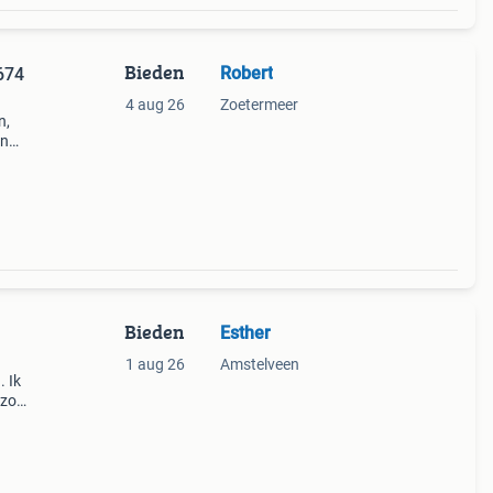
Bieden
Robert
674
4 aug 26
Zoetermeer
n,
en
 uit
Bieden
Esther
1 aug 26
Amstelveen
 Ik
 zo
dan
n ze