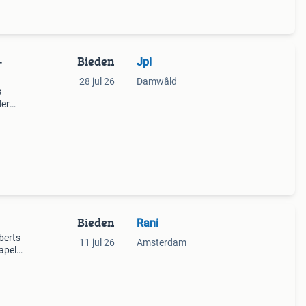
Bieden
Jpl
-
28 jul 26
Damwâld
s
der
 thee,
amma.
Bieden
Rani
berts
11 jul 26
Amsterdam
apels
t