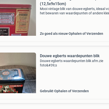
(12,5x9x15cm)
Mooi vintage blik van douwe egberts, ideaal v
het bewaren van waardepunten of andere klei
spullen. Het blik is 12,5 cm lang, 9 cm breed e
cm hoog. Een leuke toevoeging voor de
verzamelaar of
Zo goed als nieuw
Ophalen of Verzenden
Douwe egberts waardepunten blik
Douwe egberts waardepunten blik afm.zie
foto&#39;s
Gebruikt
Ophalen of Verzenden