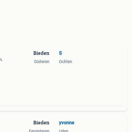
Bieden
S
n.
Gisteren
Ochten
ouwe
taat
Bieden
yvonne
Eergisteren
Uden