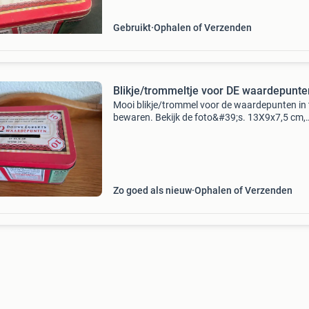
Gebruikt
Ophalen of Verzenden
Blikje/trommeltje voor DE waardepunte
Mooi blikje/trommel voor de waardepunten in 
bewaren. Bekijk de foto&#39;s. 13X9x7,5 cm,
ophalen mag verzenden kk. Graag een net bo
marktplaats. Bekijk mijn andere advertenties,
blikken en v
Zo goed als nieuw
Ophalen of Verzenden