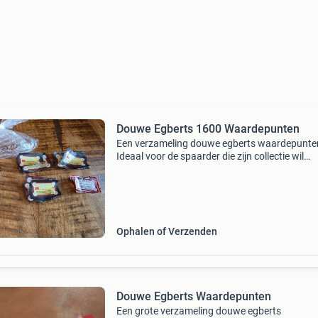
Douwe Egberts 1600 Waardepunten
Een verzameling douwe egberts waardepunte
Ideaal voor de spaarder die zijn collectie wil
aanvullen of voor wie wil profiteren van de d
egberts spaaracties. De punten zijn in goede s
en klaar
Ophalen of Verzenden
Douwe Egberts Waardepunten
Een grote verzameling douwe egberts