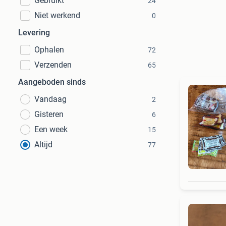
Gebruikt
24
Niet werkend
0
Levering
Ophalen
72
Verzenden
65
Aangeboden sinds
Vandaag
2
Gisteren
6
Een week
15
Altijd
77