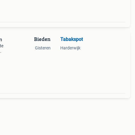
Bieden
Tabakspot
n
te
Gisteren
Harderwijk
d op