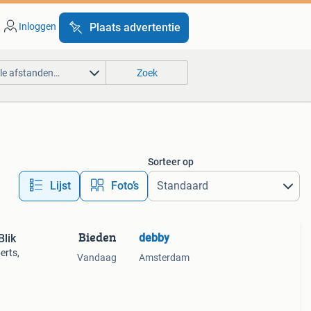
Inloggen
Plaats advertentie
lle afstanden…
Zoek
Sorteer op
Lijst
Foto’s
Bieden
debby
lik
erts,
Vandaag
Amsterdam
ige
s