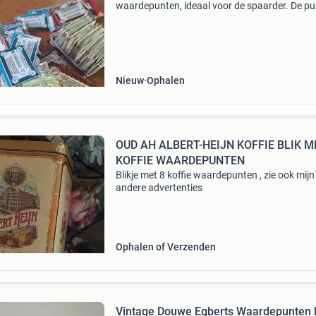
waardepunten, ideaal voor de spaarder. De p
zijn in diverse hoeveelheden verpakt, waarond
bundels van 20 en 4 punten. Perfect om te sp
voor cadeaus uit d
Nieuw
Ophalen
OUD AH ALBERT-HEIJN KOFFIE BLIK M
KOFFIE WAARDEPUNTEN
Blikje met 8 koffie waardepunten , zie ook mijn
andere advertenties
Ophalen of Verzenden
Vintage Douwe Egberts Waardepunten B