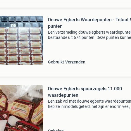
Douwe Egberts Waardepunten - Totaal 
punten
Een verzameling douwe egberts waardepunte
bestaande uit 674 punten. Deze punten kunn
worden ingewisseld voor korting op producten
de douwe egberts catalogus. Ideaal voor de
spaarder of verzame
Gebruikt
Verzenden
Douwe Egberts spaarzegels 11.000
waardepunten
Een zak vol met douwe egberts waardepunten.
heb ze inmiddels geteld, het zijn er enorm veel,
rond de 11.000 En waarde van de punten ligt 
rond de 55 euro. Doe een leuk en serieus bod e
zi