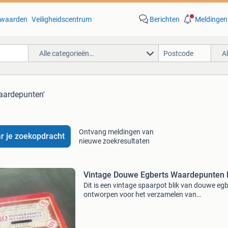
waarden
Veiligheidscentrum
Berichten
Meldingen
Alle categorieën…
A
aardepunten'
Ontvang meldingen van
r je zoekopdracht
nieuwe zoekresultaten
Vintage Douwe Egberts Waardepunten B
Dit is een vintage spaarpot blik van douwe egb
ontworpen voor het verzamelen van
waardepunten. Het blik is rood met goudkleur
accenten en toont het &#39;10 douwe egbert
waardepunten&#