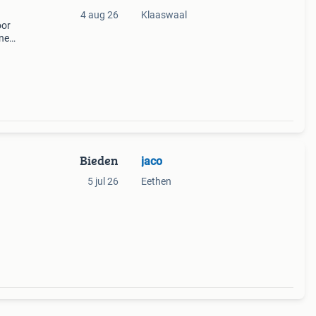
4 aug 26
Klaaswaal
oor
ne
n 15
Bieden
jaco
5 jul 26
Eethen