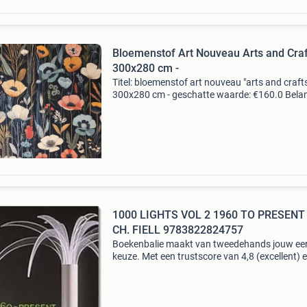
Bloemenstof Art Nouveau Arts and Craf
300x280 cm -
Titel: bloemenstof art nouveau "arts and crafts
300x280 cm - geschatte waarde: €160.0 Belang
winnende biedingen zijn exclusief 9%
koperbescherming + €3 kavel beschrijving e
1000 LIGHTS VOL 2 1960 TO PRESENT 
CH. FIELL 9783822824757
Boekenbalie maakt van tweedehands jouw ee
keuze. Met een trustscore van 4,8 (excellent) 
dagen retour garantie maken we dat iedere d
waar. Bestel direct op onze website! Titel: 100
lights