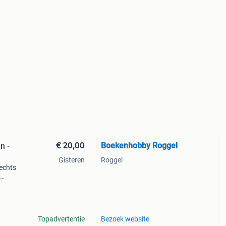
€ 20,00
Boekenhobby Roggel
n -
Gisteren
Roggel
rechts
ij mee
Topadvertentie
Bezoek website