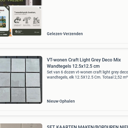
cherpste prijs
Gelezen
Verzenden
VT-wonen Craft Light Grey Deco Mix
Wandtegels 12.5x12.5 cm
Set van 6 dozen vt-wonen craft light grey dec
wandtegels, elk 12.5X12.5 Cm. Totaal 2,52 m
tegels, 3 dozen (81 stuks) met motief en 3 (81
stuks) egaal. 4 Kleurtinten glanzend grijs. Ide
Nieuw
Ophalen
SET KAARTEN MAKEN/BORDUREN NI