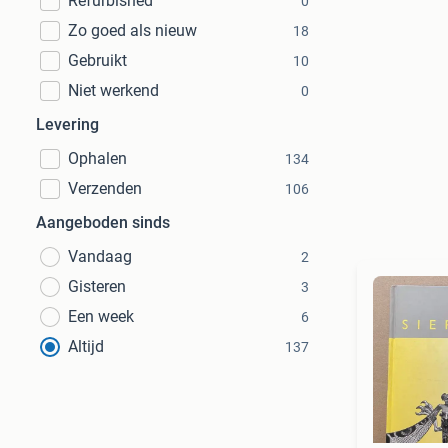
Refurbished
0
Zo goed als nieuw
18
Gebruikt
10
Niet werkend
0
Levering
Ophalen
134
Verzenden
106
Aangeboden sinds
Vandaag
2
Gisteren
3
Een week
6
Altijd
137