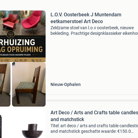
L.O.V. Oosterbeek J Muntendam
eetkamerstoel Art Deco
Zeldzame stoel van l.o.v oosterbeek, nieuwe
bekleding. Prachtige designklassieker eikenho
deco stoel uit de jaren 20 in originele staat va
firma l.o.v. (Labor omnia vincit: arbeid overwin
Nieuw
Ophalen
Art Deco / Arts and Crafts table candles
and matchstick
Titel: art deco / arts and crafts table candlesti
and matchstick geschatte waarde: €150.0
Belangrijk: winnende biedingen zijn exclusief 