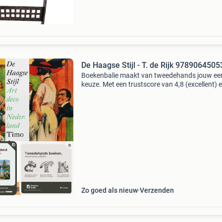
De Haagse Stijl - T. de Rijk 978906450
Boekenbalie maakt van tweedehands jouw ee
keuze. Met een trustscore van 4,8 (excellent) 
dagen retour garantie maken we dat iedere d
waar. Bestel direct op onze website! Titel: de
haagse st
cherpste prijs
Zo goed als nieuw
Verzenden