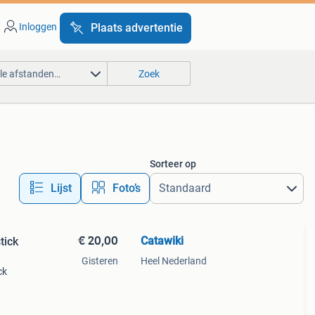
Inloggen
Plaats advertentie
lle afstanden…
Zoek
Sorteer op
Lijst
Foto’s
€ 20,00
Catawiki
tick
Gisteren
Heel Nederland
ck
9%
koop