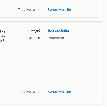
Topadvertentie
Bezoek website
€ 22,95
BoekenBalie
5379
rste
Gisteren
Rotterdam
en 30
ag
Topadvertentie
Bezoek website