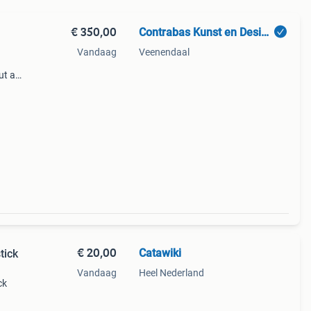
€ 350,00
Contrabas Kunst en Design
Vandaag
Veenendaal
ut art
n de
t a
€ 20,00
Catawiki
tick
Vandaag
Heel Nederland
ck
9%