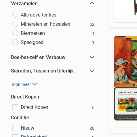
Verzamelen
Alle advertenties
Mineralen en Fossielen
52
Biermerken
1
Speelgoed
1
Doe-het-zelf en Verbouw
Sieraden, Tassen en Uiterlijk
Toon meer
Direct Kopen
Direct Kopen
6
S
Conditie
Nieuw
20