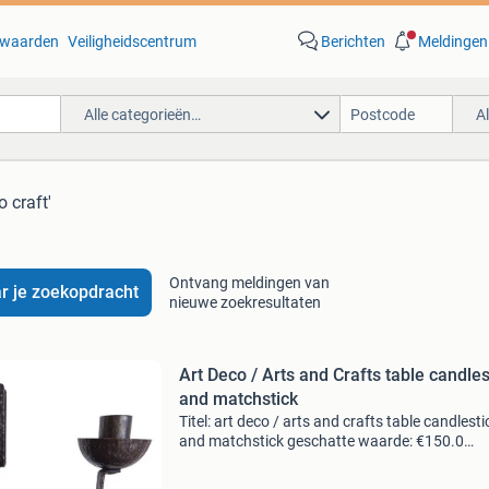
waarden
Veiligheidscentrum
Berichten
Meldingen
Alle categorieën…
A
o craft'
Ontvang meldingen van
r je zoekopdracht
nieuwe zoekresultaten
Art Deco / Arts and Crafts table candles
and matchstick
Titel: art deco / arts and crafts table candlesti
and matchstick geschatte waarde: €150.0
Belangrijk: winnende biedingen zijn exclusief 
koperbescherming + €3 kavel beschrijving te 