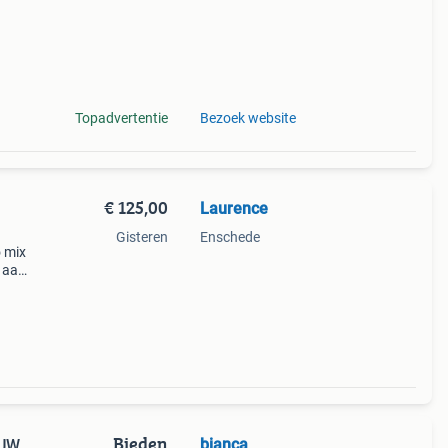
Topadvertentie
Bezoek website
€ 125,00
Laurence
Gisteren
Enschede
o mix
² aan
aal vo
Bieden
bianca
EUW