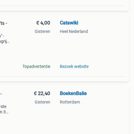
€ 4,00
Catawiki
ts -
Gisteren
Heel Nederland
" -
rijk:
Topadvertentie
Bezoek website
€ 22,40
BoekenBalie
-
Gisteren
Rotterdam
rste
en 30
ag
0