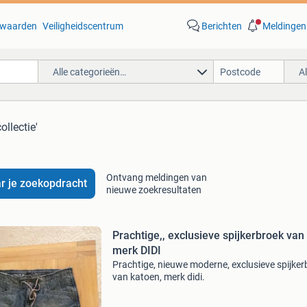
waarden
Veiligheidscentrum
Berichten
Meldingen
Alle categorieën…
A
ollectie'
Ontvang meldingen van
r je zoekopdracht
nieuwe zoekresultaten
Prachtige,, exclusieve spijkerbroek van
merk DIDI
Prachtige, nieuwe moderne, exclusieve spijker
van katoen, merk didi.