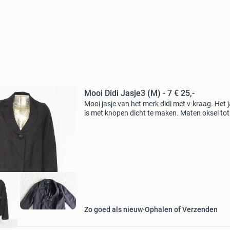
Mooi Didi Jasje3 (M) - 7 € 25,-
Mooi jasje van het merk didi met v-kraag. Het j
is met knopen dicht te maken. Maten oksel tot
oksel: 47 cm schouders: 36 cm lengte mouw: 
lengte: 66 cm materiaal: 65% polyester & 35% 
Zo goed als nieuw
Ophalen of Verzenden