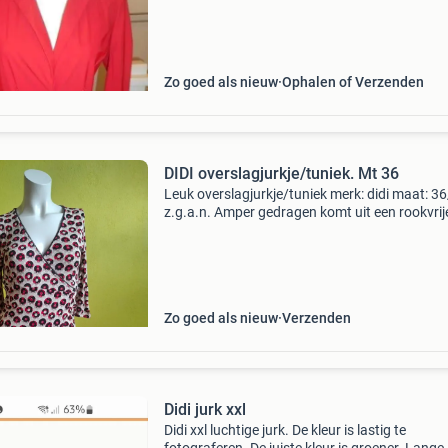
Zo goed als nieuw
Ophalen of Verzenden
DIDI overslagjurkje/tuniek. Mt 36
Leuk overslagjurkje/tuniek merk: didi maat: 3
z.g.a.n. Amper gedragen komt uit een rookvrij
omgeving en alles wordt eerst gereinigd en
gestoomd voor de verkoop kijk ook eens bij mi
andere adver
Zo goed als nieuw
Verzenden
Didi jurk xxl
Didi xxl luchtige jurk. De kleur is lastig te