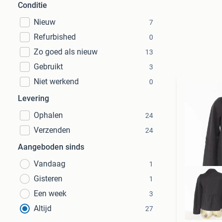
Conditie
Nieuw
7
Refurbished
0
Zo goed als nieuw
13
Gebruikt
3
Niet werkend
0
Levering
Ophalen
24
Verzenden
24
Aangeboden sinds
Vandaag
1
Gisteren
1
Een week
3
Altijd
27