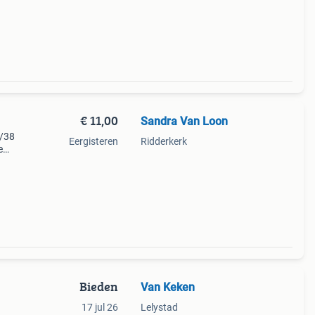
€ 11,00
Sandra Van Loon
6/38
Eergisteren
Ridderkerk
e
jn
Bieden
Van Keken
17 jul 26
Lelystad