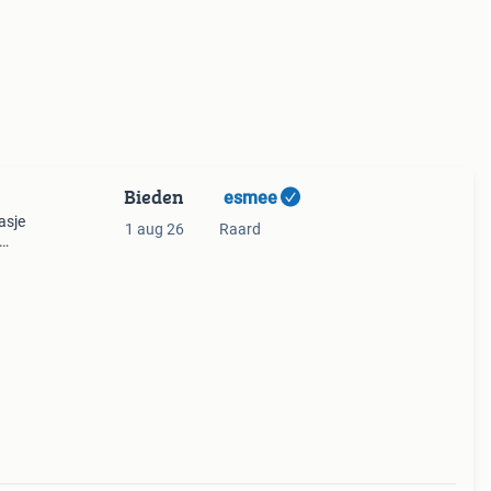
Bieden
️ esmee
asje
1 aug 26
Raard
63 cm
visc