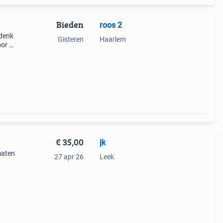
Bieden
roos 2
 denk
Gisteren
Haarlem
oor de
€ 35,00
jk
maten
27 apr 26
Leek