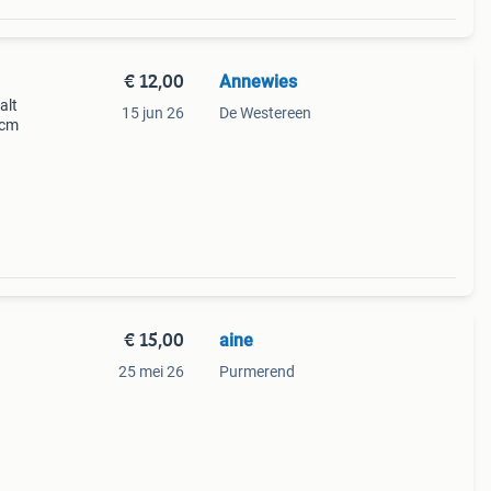
€ 12,00
Annewies
alt
15 jun 26
De Westereen
 cm
€ 15,00
aine
25 mei 26
Purmerend