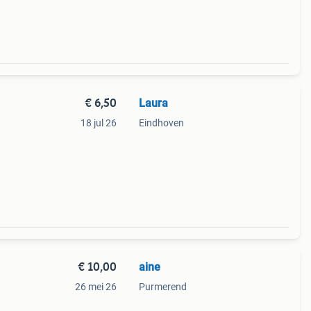
€ 6,50
Laura
18 jul 26
Eindhoven
€ 10,00
aine
26 mei 26
Purmerend