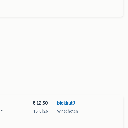
€ 12,50
blokhut9
✅€
15 jul 26
Winschoten