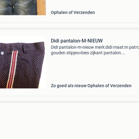
Ophalen of Verzenden
Didi pantalon-M-NIEUW
Didi pantalon-m-nieuw merk:didi maat:m patr
gouden stipjes+bies zijkant pantalon.
Lengte:1.03M taileband:40cm fijne stof.goed
model.
Zo goed als nieuw
Ophalen of Verzenden