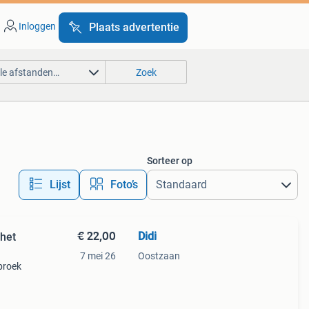
Inloggen
Plaats advertentie
lle afstanden…
Zoek
Sorteer op
Lijst
Foto’s
€ 22,00
Didi
 het
7 mei 26
Oostzaan
broek