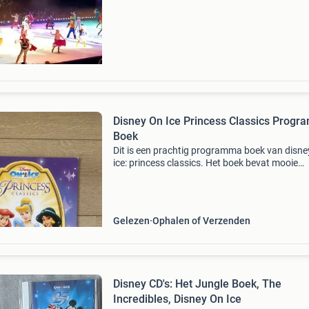
verschillende dagen op onze website! Met onz
jaren
Disney On Ice Princess Classics Prog
Boek
Dit is een prachtig programma boek van disne
ice: princess classics. Het boek bevat mooie
afbeeldingen van de disney prinsessen en de 
Ideaal voor verzamelaars of liefhebbers van d
en di
Gelezen
Ophalen of Verzenden
Disney CD's: Het Jungle Boek, The
Incredibles, Disney On Ice