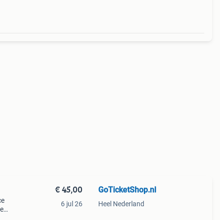
€ 45,00
GoTicketShop.nl
ce
6 jul 26
Heel Nederland
de
 de