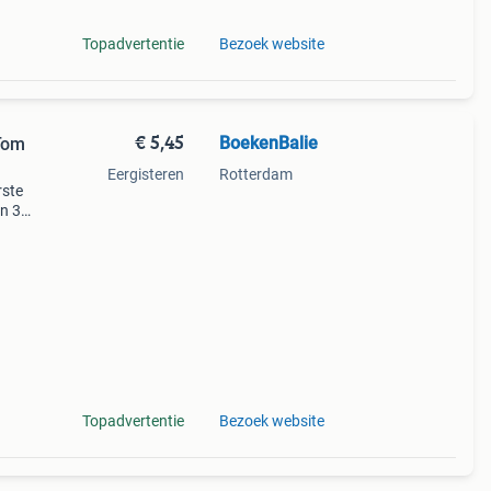
Topadvertentie
Bezoek website
€ 5,45
BoekenBalie
 Tom
Eergisteren
Rotterdam
rste
en 30
ag
ting
Topadvertentie
Bezoek website