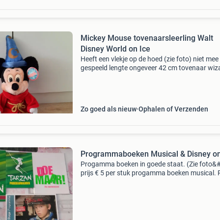
Mickey Mouse tovenaarsleerling Walt
Disney World on Ice
Heeft een vlekje op de hoed (zie foto) niet mee
gespeeld lengte ongeveer 42 cm tovenaar wiz
Zo goed als nieuw
Ophalen of Verzenden
Programmaboeken Musical & Disney on
Progamma boeken in goede staat. (Zie foto&#
prijs € 5 per stuk progamma boeken musical. P
€5 samen disney on ice verzendkosten komt l
erbij.