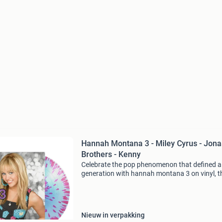
Hannah Montana 3 - Miley Cyrus - Jona
Brothers - Kenny
Celebrate the pop phenomenon that defined a
generation with hannah montana 3 on vinyl, t
official soundtrack from the hit disney channe
series. Originally released in 2009 and now
available as a li
Nieuw in verpakking