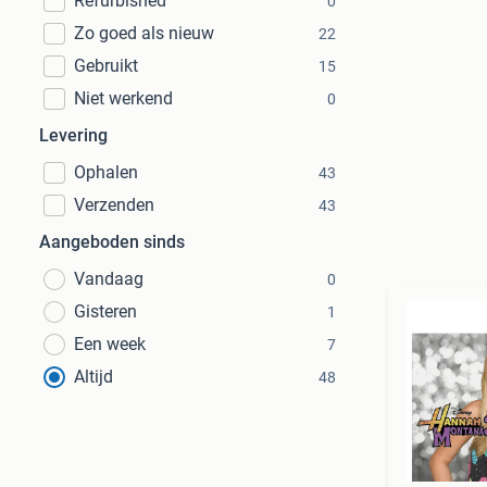
Refurbished
0
Zo goed als nieuw
22
Gebruikt
15
Niet werkend
0
Levering
Ophalen
43
Verzenden
43
Aangeboden sinds
Vandaag
0
Gisteren
1
Een week
7
Altijd
48