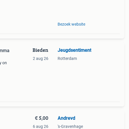
e
Bezoek website
Bieden
Jeugdsentiment
ramma
2 aug 26
Rotterdam
y on
show.
isney
€ 5,00
Andrevd
6 aug 26
's-Gravenhage