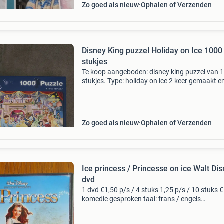
Zo goed als nieuw
Ophalen of Verzenden
Disney King puzzel Holiday on Ice 1000
stukjes
Te koop aangeboden: disney king puzzel van 
stukjes. Type: holiday on ice 2 keer gemaakt e
helemaal compleet! Winkelprijs: €16,89 bij bol
vraagprijs: €8 exclusief verzendkosten ophale
Zo goed als nieuw
Ophalen of Verzenden
Ice princess / Princesse on ice Walt Di
dvd
1 dvd €1,50 p/s / 4 stuks 1,25 p/s / 10 stuks 
komedie gesproken taal: frans / engels
ondertiteling : nederlands / frans / engels zol
deze advertentie op staat, is deze nog steeds t