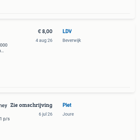
€ 8,00
LDV
4 aug 26
Beverwijk
1000
n
n
Zie omschrijving
Piet
sney
6 jul 26
Joure
€1 p/s
ang