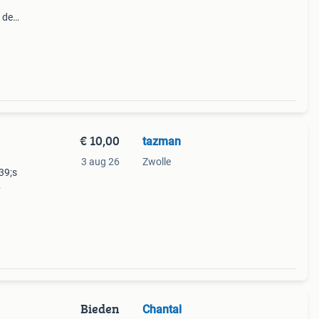
 de
€ 10,00
tazman
3 aug 26
Zwolle
39;s
ten
co) vr
Bieden
Chantal