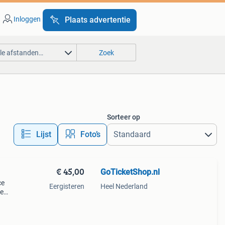
Inloggen
Plaats advertentie
lle afstanden…
Zoek
Sorteer op
Lijst
Foto’s
€ 45,00
GoTicketShop.nl
ce
Eergisteren
Heel Nederland
de
 de
e