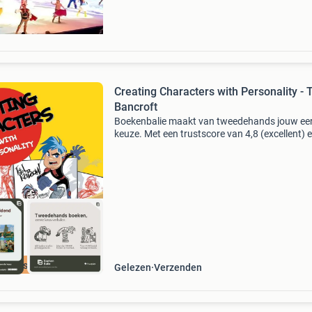
Creating Characters with Personality -
Bancroft
Boekenbalie maakt van tweedehands jouw ee
keuze. Met een trustscore van 4,8 (excellent) 
dagen retour garantie maken we dat iedere d
waar. Bestel direct op onze website! Titel: crea
cha
cherpste prijs
Gelezen
Verzenden