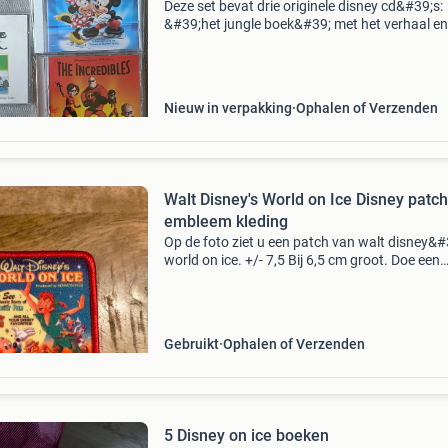
Deze set bevat drie originele disney cd&#39;s:
&#39;het jungle boek&#39; met het verhaal en
originele nederlandse liedjes, &#39;the
incredibles&#39; soundtrack, en &#39;disn
Nieuw in verpakking
Ophalen of Verzenden
Walt Disney's World on Ice Disney patch
embleem kleding
Op de foto ziet u een patch van walt disney&#
world on ice. +/- 7,5 Bij 6,5 cm groot. Doe een
serieus bod excl. Verzendkosten. Verzendkos
bedragen 1,40 euro (brievenbuspost eigen risi
Gebruikt
Ophalen of Verzenden
5 Disney on ice boeken