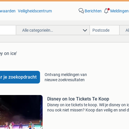
waarden
Veiligheidscentrum
Berichten
Meldingen
Alle categorieën…
A
y on ice'
Ontvang meldingen van
r je zoekopdracht
nieuwe zoekresultaten
Disney on Ice Tickets Te Koop
Disney on ice tickets te koop. Wil je disney on i
nou ook niet missen? Koop dan veilig en snel 
beste plekken voor disney on ice voor een van
verschillende dagen op onze website! Met onz
jaren