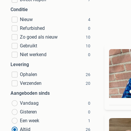
Conditie
Nieuw
4
Refurbished
0
Zo goed als nieuw
10
Gebruikt
10
Niet werkend
0
Levering
Ophalen
26
Verzenden
20
Aangeboden sinds
Vandaag
0
Gisteren
0
Een week
1
Altijd
26