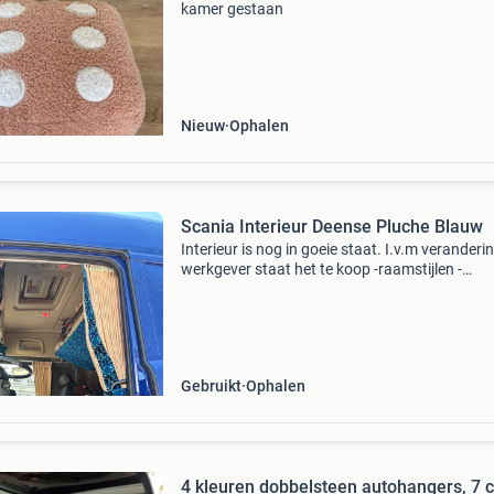
kamer gestaan
Nieuw
Ophalen
Scania Interieur Deense Pluche Blauw
Interieur is nog in goeie staat. I.v.m veranderin
werkgever staat het te koop -raamstijlen -
vloermatten -motortunnelhoes -stoelhoeken -
dobbelstenen -gordijnen -raamband -koffietafel
daschboard
Gebruikt
Ophalen
4 kleuren dobbelsteen autohangers, 7 