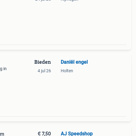
Bieden
Daniël engel
g in
4 jul 26
Holten
tje -
€ 7,50
AJ Speedshop
cm