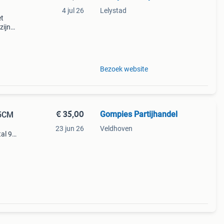
4 jul 26
Lelystad
et
zijn
te
en
Bezoek website
€ 35,00
Gompies Partijhandel
,5CM
23 jun 26
Veldhoven
tal 96