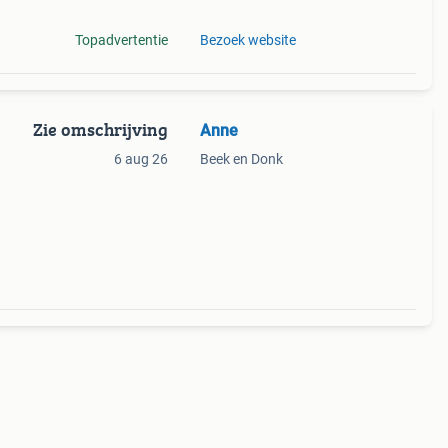
Topadvertentie
Bezoek website
Zie omschrijving
Anne
6 aug 26
Beek en Donk