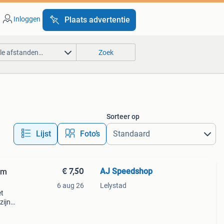
Inloggen
Plaats advertentie
lle afstanden…
Zoek
Sorteer op
Lijst
Foto’s
€ 7,50
AJ Speedshop
cm
6 aug 26
Lelystad
et
zijn
te
en