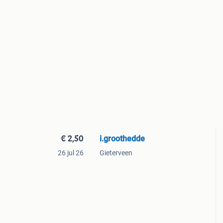
€ 2,50
i.groothedde
26 jul 26
Gieterveen