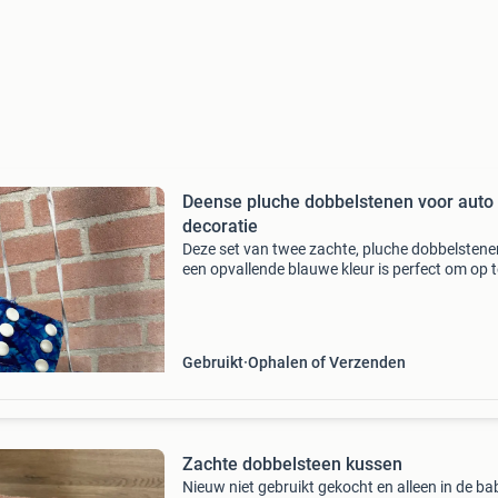
Deense pluche dobbelstenen voor auto 
decoratie
Deze set van twee zachte, pluche dobbelstene
een opvallende blauwe kleur is perfect om op t
hangen in je auto of als leuke decoratie in huis
zijn gemaakt van een zacht materiaal en hebb
Gebruikt
Ophalen of Verzenden
Zachte dobbelsteen kussen
Nieuw niet gebruikt gekocht en alleen in de ba