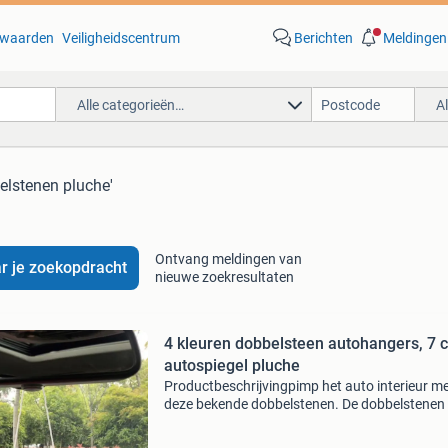
waarden
Veiligheidscentrum
Berichten
Meldingen
Alle categorieën…
A
elstenen pluche'
Ontvang meldingen van
r je zoekopdracht
nieuwe zoekresultaten
4 kleuren dobbelsteen autohangers, 7 
autospiegel pluche
Productbeschrijvingpimp het auto interieur m
deze bekende dobbelstenen. De dobbelstenen 
eenvoudig ter decoratie aan de binnenspiegel 
hangen. De zachte pluche dobbelstenen hebb