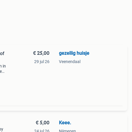
€ 25,00
gezellig huisje
of
29 jul 26
Veenendaal
n in
e
. Ze
en de
€ 5,00
Keee.
by
24 jul 26
Nijmegen