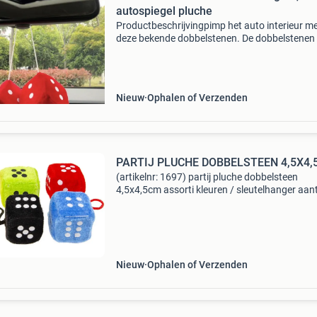
autospiegel pluche
Productbeschrijvingpimp het auto interieur m
deze bekende dobbelstenen. De dobbelstenen 
eenvoudig ter decoratie aan de binnenspiegel 
hangen. De zachte pluche dobbelstenen hebb
een afmeting
Nieuw
Ophalen of Verzenden
PARTIJ PLUCHE DOBBELSTEEN 4,5X4
(artikelnr: 1697) partij pluche dobbelsteen
4,5x4,5cm assorti kleuren / sleutelhanger aan
stuks prijs € 35,00
Nieuw
Ophalen of Verzenden