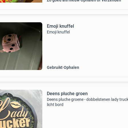
Zo goed als nieuw
Ophalen of Verzenden
Emoji knuffel
Emoji knuffel
Gebruikt
Ophalen
Deens pluche groen
Deens pluche groene - dobbelstenen lady truc
licht bord