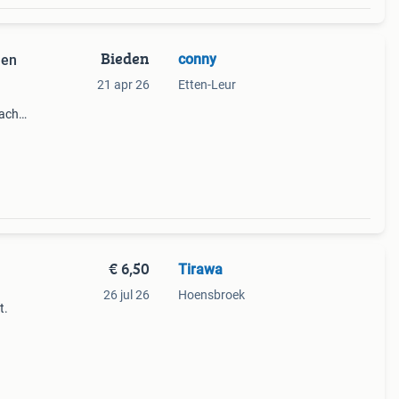
Bieden
conny
nen
21 apr 26
Etten-Leur
zachte
e
€ 6,50
Tirawa
26 jul 26
Hoensbroek
t.