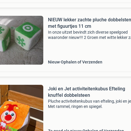
NIEUW lekker zachte pluche dobbelste
met figuurtjes 11 cm
In onze uitzet bevindt zich diverse speelgoed
waaronder nieuw!!! 2 Groen met witte lekker 
pluche dobbelstenen met figuurtjes 11 cm. (Zi
foto) er zit een belletje in de dobbelsteen. De
dobbelst
Nieuw
Ophalen of Verzenden
Joki en Jet activiteitenkubus Efteling
knuffel dobbelsteen
Pluche activiteitenkubus van efteling, joki en je
Met rammel, ringen en spiegel.