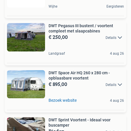
Wijhe
Eergisteren
DWT Pegasus III bustent / voortent
compleet met slaapcabines
€ 250,00
Details
Landgraaf
4 aug 26
DWT Space Air HQ 260 x 280 cm -
opblaasbare voortent
€ 895,00
Details
Bezoek website
4 aug 26
DWT Sprint Voortent - Ideaal voor
buscamper