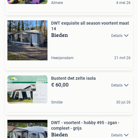
Almere
4 mei 26
DWT exquisite all season voortent maat
14
Bieden
Details
Heerjansdam
21 mrt 26
Bustent dwt zelte isola
€ 60,00
Details
Smilde
30 jul 26
DWT - voortent - hobby 495 - zgan -
compleet - grijs
Bieden
Details