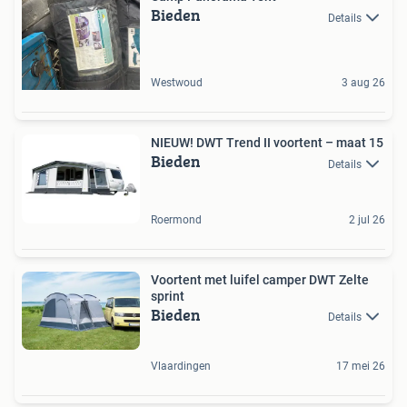
Bieden
Details
Westwoud
3 aug 26
NIEUW! DWT Trend II voortent – maat 15
Bieden
Details
Roermond
2 jul 26
Voortent met luifel camper DWT Zelte
sprint
Bieden
Details
Vlaardingen
17 mei 26