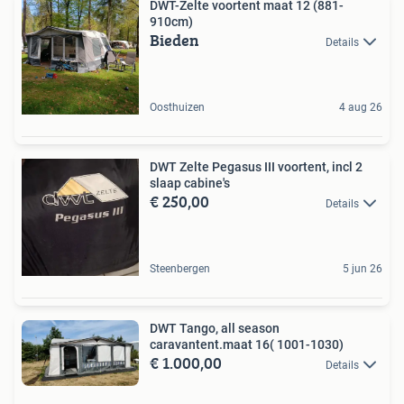
DWT-Zelte voortent maat 12 (881-
910cm)
Bieden
Details
Oosthuizen
4 aug 26
DWT Zelte Pegasus III voortent, incl 2
slaap cabine's
€ 250,00
Details
Steenbergen
5 jun 26
DWT Tango, all season
caravantent.maat 16( 1001-1030)
€ 1.000,00
Details