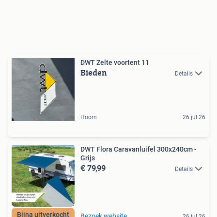
DWT Zelte voortent 11
Bieden
Details
Hoorn
26 jul 26
DWT Flora Caravanluifel 300x240cm -
Grijs
€ 79,99
Details
Bijna uitverkocht
Bezoek website
26 jul 26