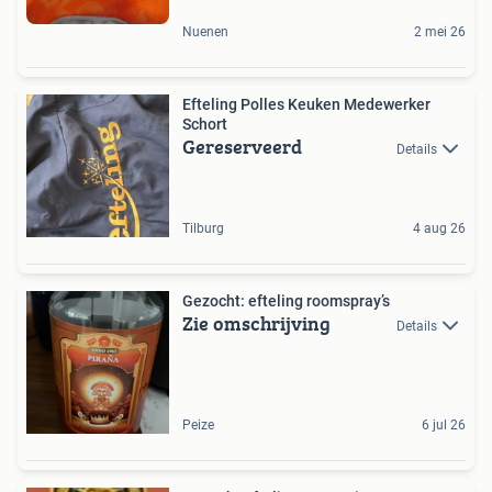
Nuenen
2 mei 26
Efteling Polles Keuken Medewerker
Schort
Gereserveerd
Details
Tilburg
4 aug 26
Gezocht: efteling roomspray’s
Zie omschrijving
Details
Peize
6 jul 26