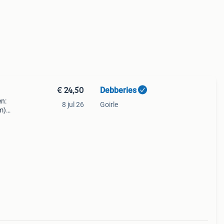
€ 24,50
Debberies
en:
8 jul 26
Goirle
m)
l:
let