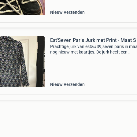
Nieuw
Verzenden
Est'Seven Paris Jurk met Print - Maat S
Prachtige jurk van est&#39;seven paris in maa
nog nieuw met kaartjes. De jurk heeft een
opvallende print in blauw, groen en zwart, perf
voor diverse gelegenheden. De lengte valt ond
kn
Nieuw
Verzenden