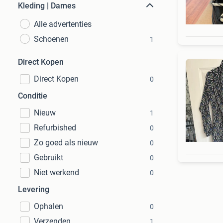
Kleding | Dames
Alle advertenties
Schoenen
1
Direct Kopen
Direct Kopen
0
Conditie
Nieuw
1
Refurbished
0
Zo goed als nieuw
0
Gebruikt
0
Niet werkend
0
Levering
Ophalen
0
Verzenden
1