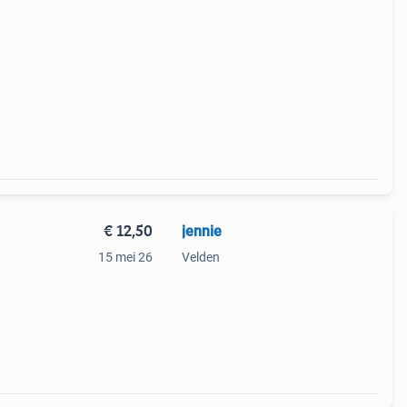
t op:
€ 12,50
jennie
15 mei 26
Velden