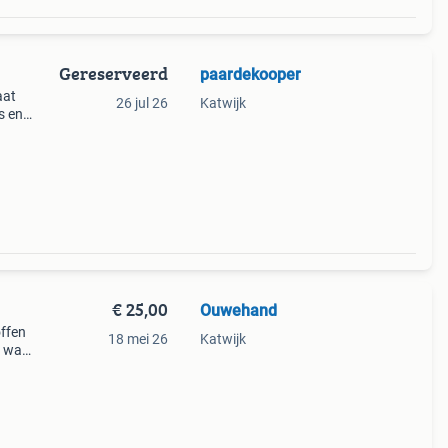
Gereserveerd
paardekooper
aat
26 jul 26
Katwijk
s en
€ 25,00
Ouwehand
offen
18 mei 26
Katwijk
n wat