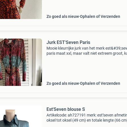
Zo goed als nieuw
Ophalen of Verzenden
Jurk EST'Seven Paris
Mooie kleurrijke jurk van het merk est&#39;se
paris maat xxl, maar valt niet extreem groot, 
ook voor maat 42/44 ziet er als nieuw uit, ee
gedragen met losse ceintuur
Zo goed als nieuw
Ophalen of Verzenden
Est'Seven blouse S
Artikelcode: ah727191 merk: est’seven afmeti
oksel tot oksel (49 cm) en totale lengte (66 cm
maat: s kleur: blauw staat: zeer goed materiaal