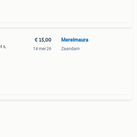
€ 15,00
Merelmaura
t s,
14 mei 26
Zaandam
ect
er de