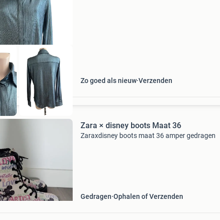
94% polyester en 6% elastane model: blouse le
e
Zo goed als nieuw
Verzenden
Zara × disney boots Maat 36
Zaraxdisney boots maat 36 amper gedragen
Gedragen
Ophalen of Verzenden