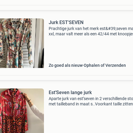
Jurk EST'SEVEN
Prachtige jurk van het merk est&#39;seven m
xxl, maar valt meer als een 42/44 met knoopje
losse ceintuur amper gedragen, in nieuwstaat
Zo goed als nieuw
Ophalen of Verzenden
Est’Seven lange jurk
Aparte jurk van est’seven in 2 verschillende st
met tailleband in maat s..Voorkant taille zitte
lichte haaltjes met riem niet te zien