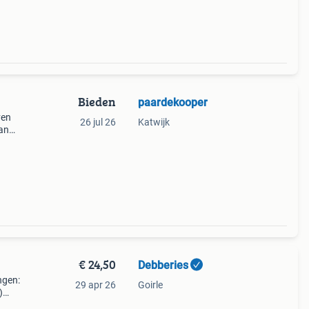
Bieden
paardekooper
ven
26 jul 26
Katwijk
kan
nmaal
€ 24,50
Debberies
ngen:
29 apr 26
Goirle
)
: