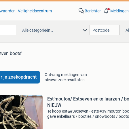
waarden
Veiligheidscentrum
Berichten
Meldingen
Alle categorieën…
A
seven boots'
Ontvang meldingen van
r je zoekopdracht
nieuwe zoekresultaten
Est’mouton/ Est’seven enkellaarzen / b
NIEUW
Te koop est&#39;seven - est&#39;mouton boo
gave enkellaars / booties / snowboots / boots
laarzen de laarzen zijn heerlijk warm bont gev
en hebben een uitneembare zool de booties zij