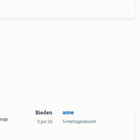
Bieden
anne
 mijn
5 jun 26
's-Hertogenbosch