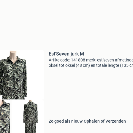
Est'Seven jurk M
Artikelcode: 141808 merk: est’seven afmeting
oksel tot oksel (48 cm) en totale lengte (135 c
maat: m kleur: groen staat: zeer goed materiaa
87% rio soft en 13% elastane model: maxi jurk 
op:
Zo goed als nieuw
Ophalen of Verzenden