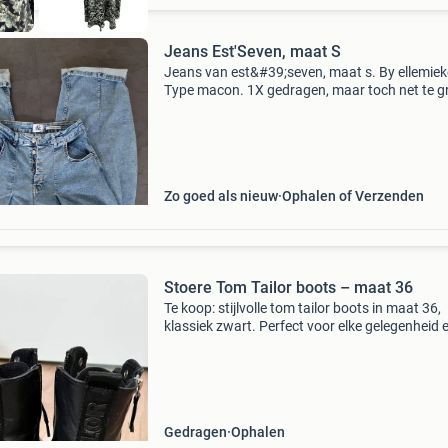
Jeans Est'Seven, maat S
Jeans van est&#39;seven, maat s. By ellemiek
Type macon. 1X gedragen, maar toch net te g
Nieuwprijs € 159,95.
Zo goed als nieuw
Ophalen of Verzenden
Stoere Tom Tailor boots – maat 36
Te koop: stijlvolle tom tailor boots in maat 36,
klassiek zwart. Perfect voor elke gelegenheid 
geschikt voor dagelijks gebruik. Deze boots h
lichte gebruikssporen maar zijn nog in goede 
Gedragen
Ophalen