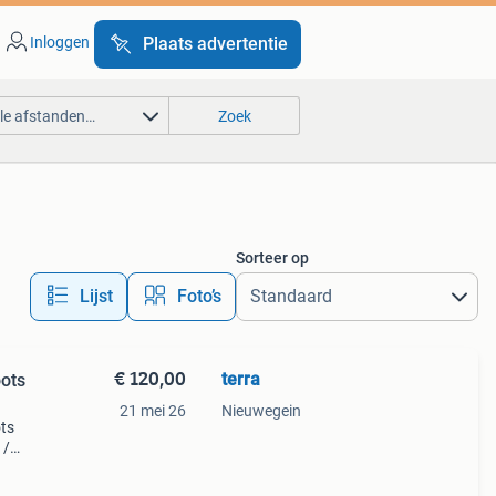
Inloggen
Plaats advertentie
lle afstanden…
Zoek
Sorteer op
Lijst
Foto’s
€ 120,00
terra
oots
21 mei 26
Nieuwegein
ts
 /
oerd
n n