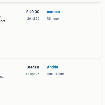
€ 40,00
carmen
e.
26 jul 26
Nijmegen
root.
Bieden
Andria
17 apr 26
Amsterdam
en
ebben
staat