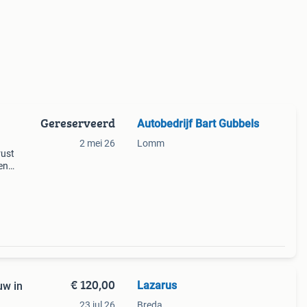
Gereserveerd
Autobedrijf Bart Gubbels
2 mei 26
Lomm
rust
en
voor
ti
€ 120,00
Lazarus
uw in
23 jul 26
Breda