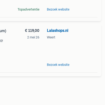
Topadvertentie
Bezoek website
€ 119,00
Lalashops.nl
eum)
2 mei 26
Weert
00!
n
Bezoek website