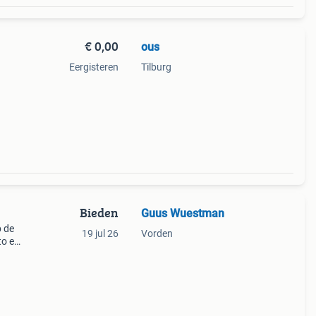
€ 0,00
ous
Eergisteren
Tilburg
n
r het
Bieden
Guus Wuestman
p de
19 jul 26
Vorden
to en