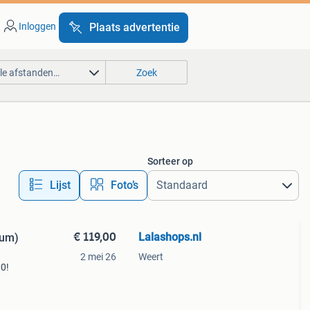
Inloggen
Plaats advertentie
lle afstanden…
Zoek
Sorteer op
Lijst
Foto’s
€ 119,00
Lalashops.nl
eum)
2 mei 26
Weert
00!
n