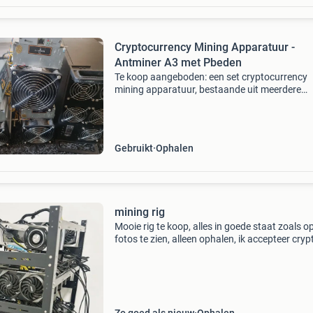
Cryptocurrency Mining Apparatuur -
Antminer A3 met Pbeden
Te koop aangeboden: een set cryptocurrency
mining apparatuur, bestaande uit meerdere
antminer a3 miners en bijbehorende voedinge
(psu&#39;s). Deze apparaten zijn gebruikt voo
minen van crypt
Gebruikt
Ophalen
mining rig
Mooie rig te koop, alles in goede staat zoals o
fotos te zien, alleen ophalen, ik accepteer cryp
bank overschrijving