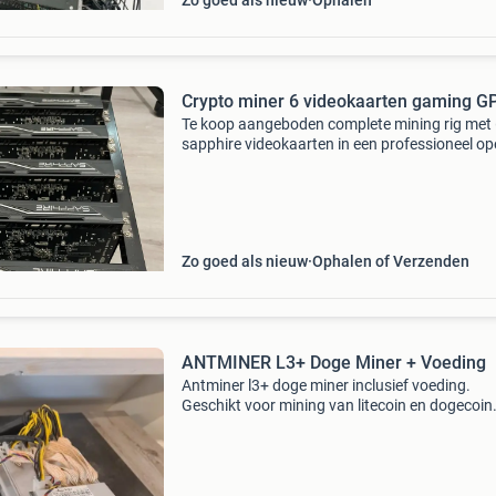
Zo goed als nieuw
Ophalen
Crypto miner 6 videokaarten gaming G
Te koop aangeboden complete mining rig met
sapphire videokaarten in een professioneel o
mining frame. Specificaties: 6x sapphire
videokaarten gigabyte moederbord intel proc
ssd opslag pcie r
Zo goed als nieuw
Ophalen of Verzenden
ANTMINER L3+ Doge Miner + Voeding
Antminer l3+ doge miner inclusief voeding.
Geschikt voor mining van litecoin en dogecoin
(scrypt-algoritme). Betrouwbare mining hard
met stabiele prestaties, ideaal voor crypto-mi
setups. In w