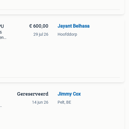
€ 600,00
Jayant Belhasa
PU
 6
29 jul 26
Hoofddorp
pen
essor
Gereserveerd
Jimmy Cox
14 jun 26
Pelt, BE
ware
ning