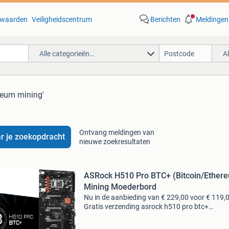
waarden
Veiligheidscentrum
Berichten
Meldingen
Alle categorieën…
A
reum mining'
Ontvang meldingen van
r je zoekopdracht
nieuwe zoekresultaten
ASRock H510 Pro BTC+ (Bitcoin/Ether
Mining Moederbord
Nu in de aanbieding van € 229,00 voor € 119,
Gratis verzending asrock h510 pro btc+
(bitcoin/ethereum) mining moederbord wilt u
cryptocurrency zoals bitcoin of ethereum gaa