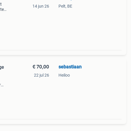
t
14 jun 26
Pelt, BE
nte
 en
€ 70,00
sebastiaan
ge
22 jul 26
Heiloo
r
abiele