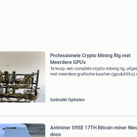
Professionele Crypto Mining Rig met
Meerdere GPU's
Te koop: een complete crypto mining rig, uitge
met meerdere grafische kaarten (gpu&#39;s) 
bijbehorende voedingen. Deze setup is ideaal 
serieuze miners die op zoek zijn naar een krach
Gebruikt
Ophalen
Antminer S9SE 17TH Bitcoin miner Nie
doos