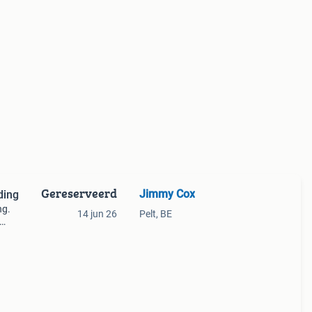
Gereserveerd
Jimmy Cox
ding
ng.
14 jun 26
Pelt, BE
ash
al