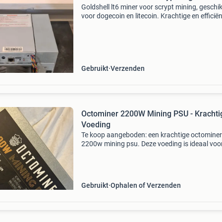
Goldshell lt6 miner voor scrypt mining, geschik
voor dogecoin en litecoin. Krachtige en efficië
asic miner met stabiele prestaties, ideaal voor
serieuze crypto mining setups. In goede staat
vol
Gebruikt
Verzenden
Octominer 2200W Mining PSU - Krachti
Voeding
Te koop aangeboden: een krachtige octominer
2200w mining psu. Deze voeding is ideaal voo
mining rigs en andere toepassingen die een st
en hoge stroomtoevoer vereisen. De psu levert
2200w bij 22
Gebruikt
Ophalen of Verzenden