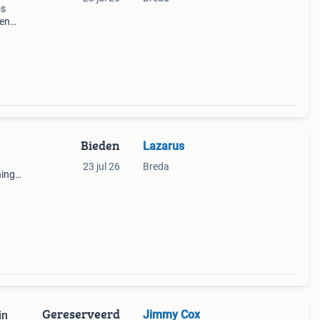
os
pen
ld op.
 st
Bieden
Lazarus
23 jul 26
Breda
ning
of
Gereserveerd
Jimmy Cox
in