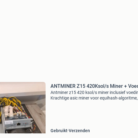
ANTMINER Z15 420Ksol/s Miner + Voe
Antminer z15 420 ksol/s miner inclusief voedi
Krachtige asic miner voor equihash-algoritme,
geschikt voor het minen van onder andere zc
(zec). Betrouwbare en stabiele prestaties, idea
voor cry
Gebruikt
Verzenden