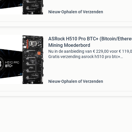
minen? Dan is
Nieuw
Ophalen of Verzenden
ASRock H510 Pro BTC+ (Bitcoin/Ether
Mining Moederbord
Nu in de aanbieding van € 229,00 voor € 119,
Gratis verzending asrock h510 pro btc+
(bitcoin/ethereum) mining moederbord wilt u
cryptocurrency zoals bitcoin of ethereum gaa
minen? Dan is
Nieuw
Ophalen of Verzenden