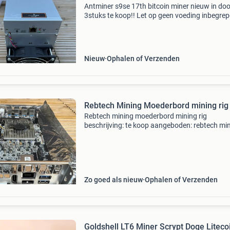
Antminer s9se 17th bitcoin miner nieuw in do
3stuks te koop!! Let op geen voeding inbegre
zet hem in een schuur of zolder en hij levert ge
Ideaal als je zonnepanelen hebt. Dat levert een
Nieuw
Ophalen of Verzenden
Rebtech Mining Moederbord mining rig
Rebtech mining moederbord mining rig
beschrijving: te koop aangeboden: rebtech mi
moederbord — ideaal voor jouw mining‑setup 
voor vervanging/upgrade. Kenmerken: • type:
rebtech mining moed
Zo goed als nieuw
Ophalen of Verzenden
Goldshell LT6 Miner Scrypt Doge Liteco