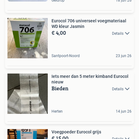
Geldrop
18 jun 26
Eurocol 706 universeel voegmateriaal
WD kleur Jasmin
€ 4,00
Details
Santpoort-Noord
23 jun 26
Iets meer dan 5 meter kimband Eurocol
nieuw
Bieden
Details
Herten
14 jun 26
Voegpoeder Eurocol grijs
€ 15,00