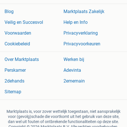
Blog
Marktplaats Zakelijk
Veilig en Succesvol
Help en Info
Voorwaarden
Privacyverklaring
Cookiebeleid
Privacyvoorkeuren
Over Marktplaats
Werken bij
Perskamer
Adevinta
2dehands
2ememain
Sitemap
Marktplaats is, voor zover wettelijk toegestaan, niet aansprakelijk
voor (gevolg)schade die voortkomt uit het gebruik van deze site,
dan wel uit fouten of ontbrekende functionaliteiten op deze site.
Copyright © 2026 Marktplaats B.V. Alle rechten voorbehouden.