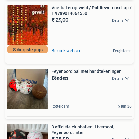
Voetbal en geweld / Politiewetenschap /
1 9789014064550
€ 29,00
Details
Scherpste prijs
Bezoek website
Eergisteren
Feyenoord bal met handtekeningen
Bieden
Details
Rotterdam
5 jun 26
3 officiële clubballen: Liverpool,
Feyenoord, Inter
€ 28,00