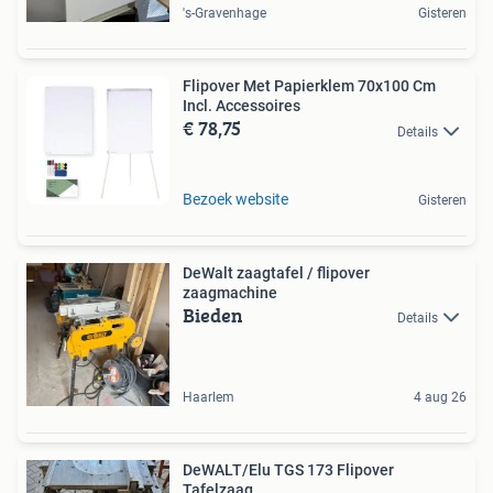
's-Gravenhage
Gisteren
Flipover Met Papierklem 70x100 Cm
Incl. Accessoires
€ 78,75
Details
Bezoek website
Gisteren
DeWalt zaagtafel / flipover
zaagmachine
Bieden
Details
Haarlem
4 aug 26
DeWALT/Elu TGS 173 Flipover
Tafelzaag