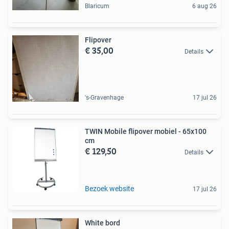
Blaricum
6 aug 26
Flipover
€ 35,00
Details
's-Gravenhage
17 jul 26
TWIN Mobile flipover mobiel - 65x100
cm
€ 129,50
Details
Bezoek website
17 jul 26
White bord