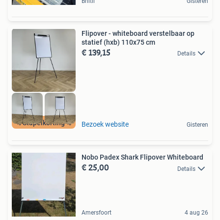
Briltil
Gisteren
Flipover - whiteboard verstelbaar op
statief (hxb) 110x75 cm
€ 139,15
Details
% Stapelkorting %
Bezoek website
Gisteren
Nobo Padex Shark Flipover Whiteboard
€ 25,00
Details
Amersfoort
4 aug 26