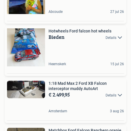
Abcoude
27 jul 26
Hotwheels Ford falcon hot wheels
Bieden
Details
Heemskerk
15 jul 26
1:18 Mad Max 2 Ford XB Falcon
interceptor muddy AutoArt
€ 2.499,95
Details
Amsterdam
3 aug 26
Matchbox Ford Falcon Ranchero oranje