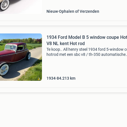
Nieuw
Ophalen of Verzenden
1934 Ford Model B 5 window coupe Ho
V8 NL kent Hot rod
Te koop.. All henry steel 1934 ford 5-window 
hotrod met een sbc v8 / th-350 automatische
transmissie en heeft een 8 inch ford achteras
link en verstelbare coilovers aan de voorkant is
1934
84.213
km