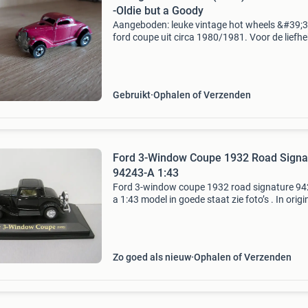
-Oldie but a Goody
Aangeboden: leuke vintage hot wheels &#39;
ford coupe uit circa 1980/1981. Voor de liefh
of verzamelaar van oudere hot wheels! Dit mo
(de &#39;36 ford 3-window) is uitgevoerd in d
Gebruikt
Ophalen of Verzenden
Ford 3-Window Coupe 1932 Road Signa
94243-A 1:43
Ford 3-window coupe 1932 road signature 94
a 1:43 model in goede staat zie foto’s . In origi
doos. Vast prijs. Op vragen wat het model
minimaal moet kosten wordt niet gereageerd. 
ook eens
Zo goed als nieuw
Ophalen of Verzenden