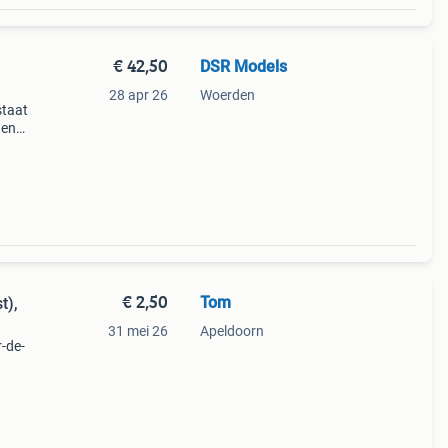
€ 42,50
DSR Models
28 apr 26
Woerden
staat
 en
en op
€ 2,50
Tom
t),
31 mei 26
Apeldoorn
r-de-