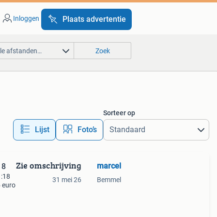
Inloggen
Plaats advertentie
lle afstanden…
Zoek
Sorteer op
Lijst
Foto’s
Zie omschrijving
marcel
18
1:18
31 mei 26
Bemmel
5 euro