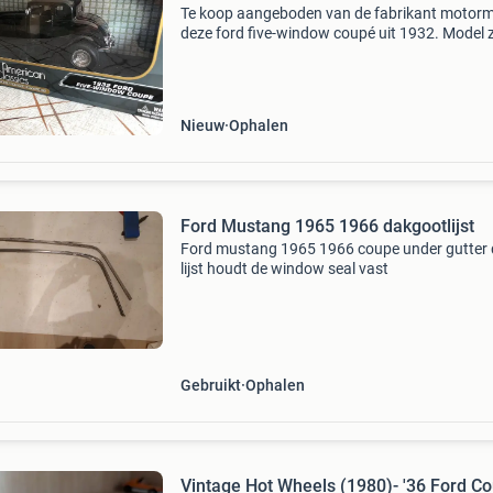
Te koop aangeboden van de fabrikant motor
deze ford five-window coupé uit 1932. Model z
nieuw in de doos, zelfs de transport bandjes zi
er nog omheen. Kijk tevens eens bij me andere
advertent
Nieuw
Ophalen
Ford Mustang 1965 1966 dakgootlijst
Ford mustang 1965 1966 coupe under gutter 
lijst houdt de window seal vast
Gebruikt
Ophalen
Vintage Hot Wheels (1980)- '36 Ford C