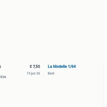
€ 7,50
La Modelle 1/64
i
15 jun 26
Best
1934
t