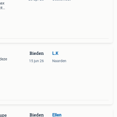
max
it
tten
Bieden
L.K
deze
15 jun 26
Naarden
Bieden
Ellen
oupe