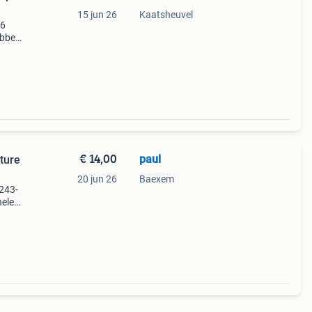
15 jun 26
Kaatsheuvel
36
ebber
del
e h
€ 14,00
paul
ture
20 jun 26
Baexem
243-
nelen
Kijk