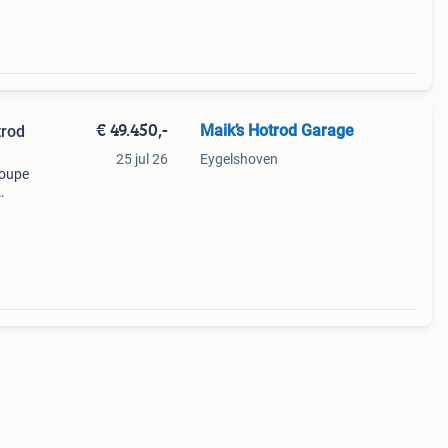
€ 49.450,-
Maik’s Hotrod Garage
trod
25 jul 26
Eygelshoven
coupe
 met 4
 er e