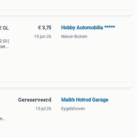
€ 3,75
Hobby Automobilia *****
2 GL
19 jun 26
Nieuw-Buinen
 Gl (
per
 ) -
Gereserveerd
Maik’s Hotrod Garage
15 jul 26
Eygelshoven
en
issie