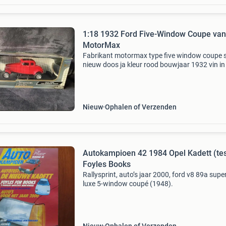
1:18 1932 Ford Five-Window Coupe van
MotorMax
Fabrikant motormax type five window coupe 
nieuw doos ja kleur rood bouwjaar 1932 vin in
verkoop van miniaturen bij bieden mag u bied
vragen wat ik er voor wil hebben wordt niet
gereageer
Nieuw
Ophalen of Verzenden
Autokampioen 42 1984 Opel Kadett (tes
Foyles Books
Rallysprint, auto’s jaar 2000, ford v8 89a supe
luxe 5-window coupé (1948).