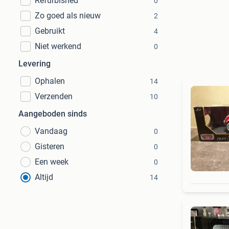
Refurbished
0
Zo goed als nieuw
2
Gebruikt
4
Niet werkend
0
Levering
Ophalen
14
Verzenden
10
Aangeboden sinds
Vandaag
0
Gisteren
0
Een week
0
Altijd
14