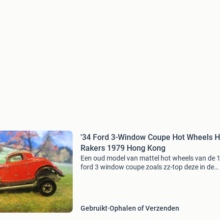
'34 Ford 3-Window Coupe Hot Wheels H
Rakers 1979 Hong Kong
Een oud model van mattel hot wheels van de 
ford 3 window coupe zoals zz-top deze in de
videoclips gebruikte, een hong kong uitgave ui
1979 met in hoogte verstelbare achter-as, in
bespeelde staat
Gebruikt
Ophalen of Verzenden