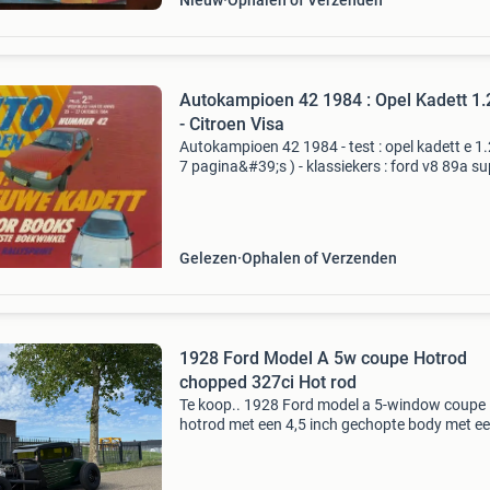
Nieuw
Ophalen of Verzenden
Autokampioen 42 1984 : Opel Kadett 1.
- Citroen Visa
Autokampioen 42 1984 - test : opel kadett e 1.2
7 pagina&#39;s ) - klassiekers : ford v8 89a su
de luxe 5-window coupe 1948 ( 4 pagina&#39;s
autosport : navigeren in een plastic do
Gelezen
Ophalen of Verzenden
1928 Ford Model A 5w coupe Hotrod
chopped 327ci Hot rod
Te koop.. 1928 Ford model a 5-window coupe
hotrod met een 4,5 inch gechopte body met e
327ci chevy v8-motor en kleine b&m-blower.
Lakeside headers th-350 automatische transm
met shiftkit en