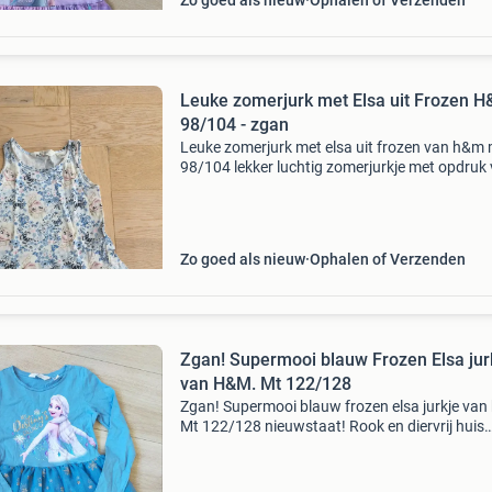
Zo goed als nieuw
Ophalen of Verzenden
Leuke zomerjurk met Elsa uit Frozen 
98/104 - zgan
Leuke zomerjurk met elsa uit frozen van h&m
98/104 lekker luchtig zomerjurkje met opdruk
elsa uit forzen en vlinders en bloemen zag 1 kl
plekje eerder niet gezien, dus ook nog niet gep
Zo goed als nieuw
Ophalen of Verzenden
Zgan! Supermooi blauw Frozen Elsa jur
van H&M. Mt 122/128
Zgan! Supermooi blauw frozen elsa jurkje van
Mt 122/128 nieuwstaat! Rook en diervrij huis
verzending met dhl of postnl kijk ook eens bij 
andere (kinder)advertenties! Graag per advert