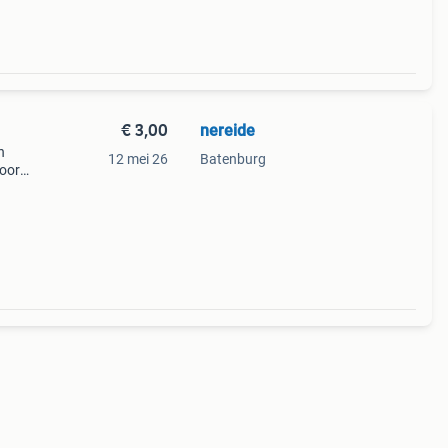
€ 3,00
nereide
n
12 mei 26
Batenburg
voor