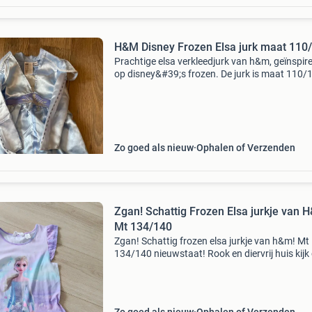
H&M Disney Frozen Elsa jurk maat 110
Prachtige elsa verkleedjurk van h&m, geïnspir
op disney&#39;s frozen. De jurk is maat 110/
en verkeert in zo goed als nieuwe staat. Perfec
voor carnaval, verjaardagsfeestjes of gewoon
Zo goed als nieuw
Ophalen of Verzenden
Zgan! Schattig Frozen Elsa jurkje van 
Mt 134/140
Zgan! Schattig frozen elsa jurkje van h&m! Mt
134/140 nieuwstaat! Rook en diervrij huis kijk
eens bij mijn andere (kinder)advertenties! Verf
categorie en stel zelf je eigen pakket samen!