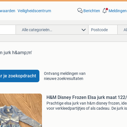
waarden
Veiligheidscentrum
Berichten
Meldingen
Alle categorieën…
A
en jurk h&amp;m'
Ontvang meldingen van
r je zoekopdracht
nieuwe zoekresultaten
H&M Disney Frozen Elsa jurk maat 122
Prachtige elsa jurk van h&m disney frozen, ide
voor verkleedpartijtjes of als cadeau. De jurk is
uitstekende staat en komt uit een rookvrij huis
Maat 122/128.