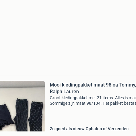
Mooi kledingpakket maat 98 oa Tommy
Ralph Lauren
Groot kledingpakket met 21 items. Alles is ma
Sommige zijn maat 98/104. Het pakket bestaat
- 2 korte broeken - 2 rokken - 2 leggings (1 lang
capri) - 9 t-shirts met korte mouw - 5 jurke
Zo goed als nieuw
Ophalen of Verzenden