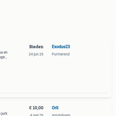
Bieden
Exodus23
sa en
24 jun 26
Purmerend
nge
n
va
€ 10,00
Orli
 jurk
4 mei 26
Amstelveen