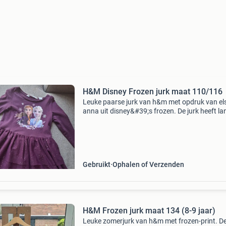
H&M Disney Frozen jurk maat 110/116
Leuke paarse jurk van h&m met opdruk van el
anna uit disney&#39;s frozen. De jurk heeft la
mouwen en een rok met meerdere lagen tule e
glitters. Maat 110/116, geschikt voor meisjes 
Gebruikt
Ophalen of Verzenden
H&M Frozen jurk maat 134 (8-9 jaar)
Leuke zomerjurk van h&m met frozen-print. De