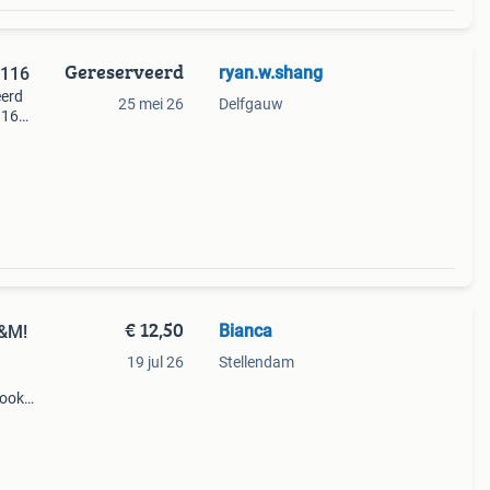
Gereserveerd
ryan.w.shang
/116
eerd
25 mei 26
Delfgauw
116
t
€ 12,50
Bianca
H&M!
19 jul 26
Stellendam
 ook
ijn op