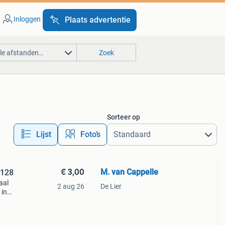
Inloggen
Plaats advertentie
lle afstanden…
Zoek
Sorteer op
Lijst
Foto’s
€ 3,00
M. van Cappelle
/128
aal
2 aug 26
De Lier
 in
.