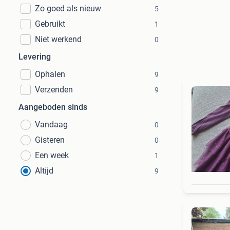
Zo goed als nieuw
5
Gebruikt
1
Niet werkend
0
Levering
Ophalen
9
Verzenden
9
Aangeboden sinds
Vandaag
0
Gisteren
0
Een week
1
Altijd
9