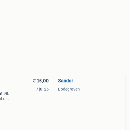
€ 15,00
Sander
,
7 jul 26
Bodegraven
at 98.
 uit:
e, 1