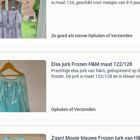
is maat 134, geschikt voor meisjes van 8-9 jaar
Ideaal voor warme dagen of als verkleedjurk. 
jurk is in zeer goede staat.
Zo goed als nieuw
Ophalen of Verzenden
Elsa jurk Frozen H&M maat 122/128
Prachtige elsa jurk van h&m, geïnspireerd op d
frozen. De jurk is maat 122/128 en is ideaal v
verkleedpartijtjes, carnaval of gewoon om in t
spelen. De jurk is in zeer goede staat en kla
Ophalen of Verzenden
Zgan! Mooie blauwe Frozen jurk van H