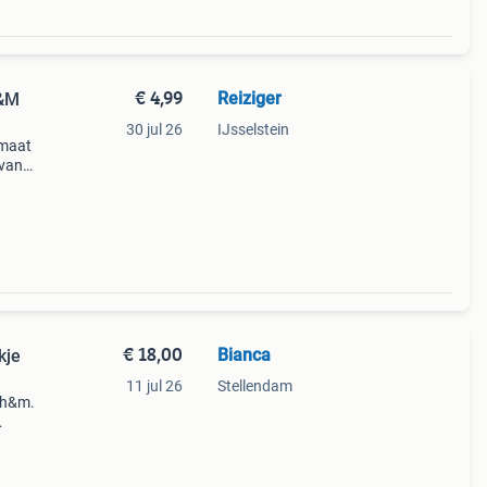
€ 4,99
Reiziger
H&M
30 jul 26
IJsselstein
 maat
 van
ein
€ 18,00
Bianca
kje
11 jul 26
Stellendam
 h&m.
mijn
enti