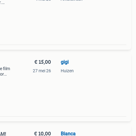
.
De
€ 15,00
gigi
e film
27 mei 26
Huizen
oor
e
€ 10,00
Bianca
&M!