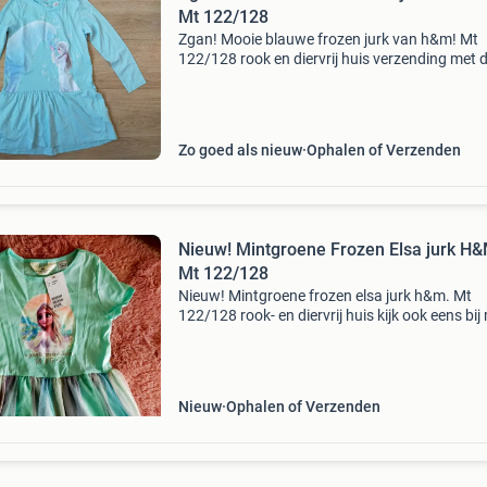
Mt 122/128
Zgan! Mooie blauwe frozen jurk van h&m! Mt
122/128 rook en diervrij huis verzending met d
postnl kijk ook eens bij mijn andere
(kinder)advertenties! Verfijn op categorie en st
zelf je eigen
Zo goed als nieuw
Ophalen of Verzenden
Nieuw! Mintgroene Frozen Elsa jurk H&
Mt 122/128
Nieuw! Mintgroene frozen elsa jurk h&m. Mt
122/128 rook- en diervrij huis kijk ook eens bij 
andere (kinder) advertenties! Verfijn op catego
en stel zelf je eigen pakket samen!😉 Graag pe
Nieuw
Ophalen of Verzenden