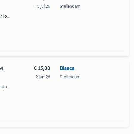
15 jul 26
Stellendam
hl of
el
€ 15,00
Bianca
M.
2 jun 26
Stellendam
mijn
rie
r