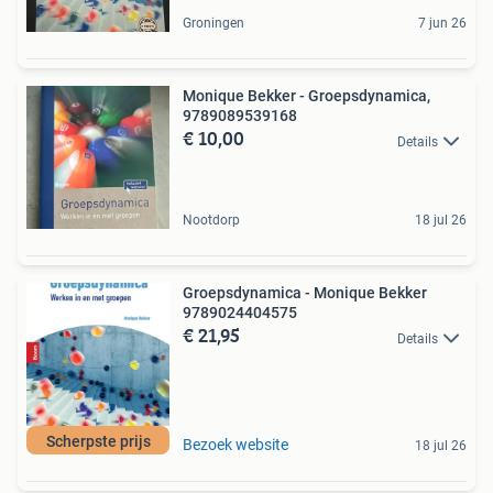
Groningen
7 jun 26
Monique Bekker - Groepsdynamica,
9789089539168
€ 10,00
Details
Nootdorp
18 jul 26
Groepsdynamica - Monique Bekker
9789024404575
€ 21,95
Details
Scherpste prijs
Bezoek website
18 jul 26