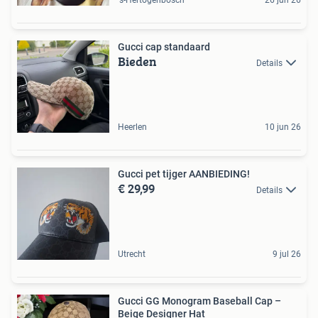
's-Hertogenbosch
26 jun 26
Gucci cap standaard
Bieden
Details
Heerlen
10 jun 26
Gucci pet tijger AANBIEDING!
€ 29,99
Details
Utrecht
9 jul 26
Gucci GG Monogram Baseball Cap –
Beige Designer Hat