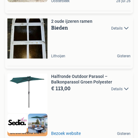
Oosterbeek
28 jul 26
2 oude ijzeren ramen
Bieden
Details
Lithoijen
Gisteren
Halfronde Outdoor Parasol –
Balkonparasol Groen Polyester
€ 113,00
Details
Beoordeeld met 9+
Bezoek website
Gisteren