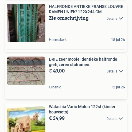
HALFRONDE ANTIEKE FRANSE LOUVRE
RAMEN UNIEK! 122X244 CM
Zie omschrijving
Details
Heemskerk
18 jul 26
DRIE zeer mooie identieke halfronde
gietijzeren stalramen.
€ 49,00
Details
Groenlo
12 jul 26
Walachia Vario Molen 122st (kinder
bouwsets)
€ 54,99
Details