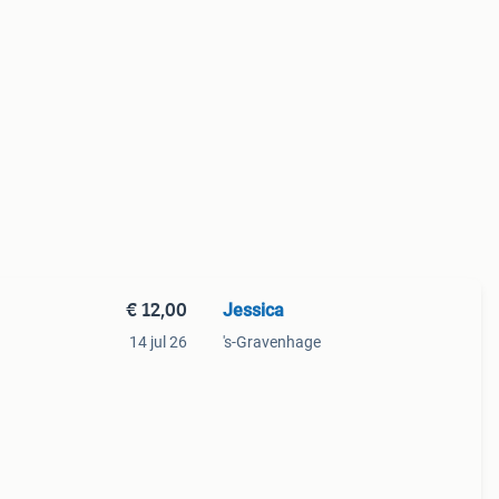
€ 12,00
Jessica
14 jul 26
's-Gravenhage