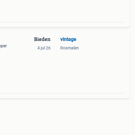
Bieden
vintage
oper
4 jul 26
Rosmalen