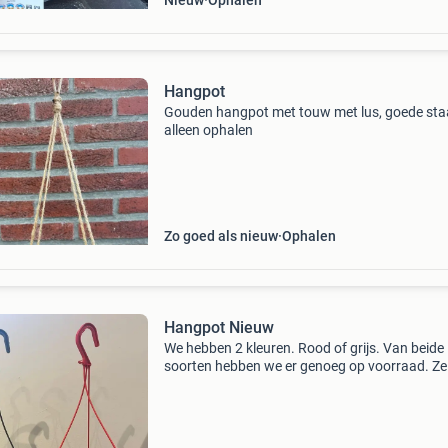
Nieuw
Ophalen
Hangpot
Gouden hangpot met touw met lus, goede sta
alleen ophalen
Zo goed als nieuw
Ophalen
Hangpot Nieuw
We hebben 2 kleuren. Rood of grijs. Van beide
soorten hebben we er genoeg op voorraad. Ze 
voor buiten maar elders kunnen ze ook mooi
opgehangen worden. Ophalen in nieuwaal. €0
per stuk.