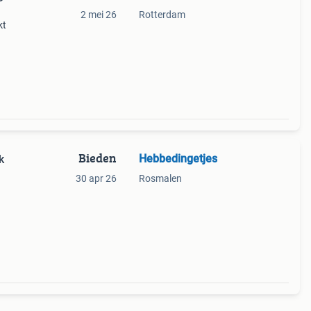
2 mei 26
Rotterdam
kt
ngen.
Bieden
Hebbedingetjes
k
30 apr 26
Rosmalen