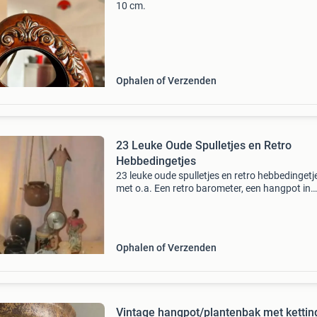
10 cm.
Ophalen of Verzenden
23 Leuke Oude Spulletjes en Retro
Hebbedingetjes
23 leuke oude spulletjes en retro hebbedingetj
met o.a. Een retro barometer, een hangpot in
aardewerk, een glazen wijnkaraf met stop, 3
porseleine eendjes, een retro alarmklok, een
aziatische pop, e
Ophalen of Verzenden
Vintage hangpot/plantenbak met ketting