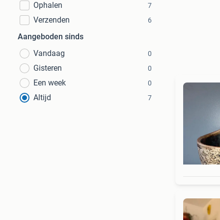
Ophalen
7
Verzenden
6
Aangeboden sinds
Vandaag
0
Gisteren
0
Een week
0
Altijd
7