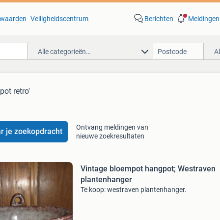
waarden
Veiligheidscentrum
Berichten
Meldingen
Alle categorieën…
A
pot retro'
Ontvang meldingen van
r je zoekopdracht
nieuwe zoekresultaten
Vintage bloempot hangpot; Westraven
plantenhanger
Te koop: westraven plantenhanger.