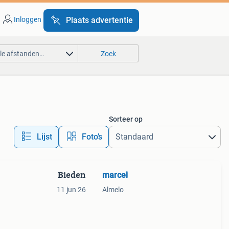
Inloggen
Plaats advertentie
lle afstanden…
Zoek
Sorteer op
Lijst
Foto’s
Bieden
marcel
11 jun 26
Almelo