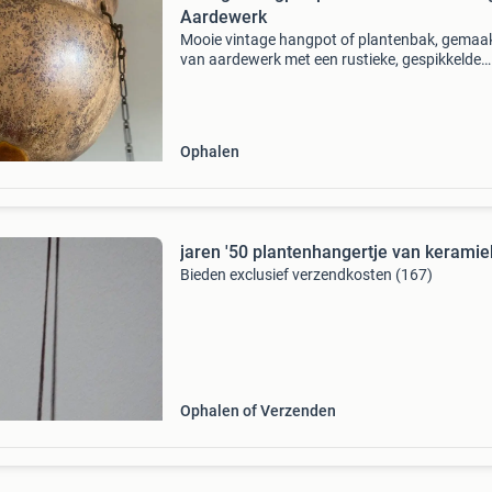
Aardewerk
Mooie vintage hangpot of plantenbak, gemaa
van aardewerk met een rustieke, gespikkelde
afwerking. De pot is voorzien van een stevige
metalen ketting om hem gemakkelijk op te ha
Perfect voor het
Ophalen
jaren '50 plantenhangertje van keramie
Bieden exclusief verzendkosten (167)
Ophalen of Verzenden