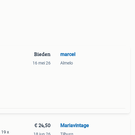
Bieden
marcel
16 mei 26
Almelo
€ 24,50
Mariavintage
 19 x
18 jun 26
Tilburg