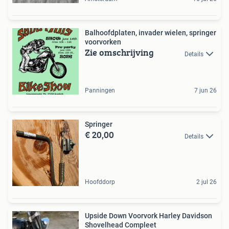
Balhoofdplaten, invader wielen, springer
voorvorken
Zie omschrijving
Details
Panningen
7 jun 26
Springer
€ 20,00
Details
Hoofddorp
2 jul 26
Upside Down Voorvork Harley Davidson
Shovelhead Compleet