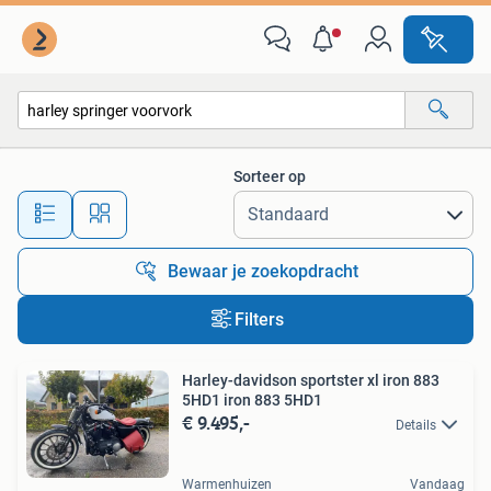
Alle categorieën…
Sorteer op
Alle afstanden…
Bewaar je zoekopdracht
Filters
Harley-davidson sportster xl iron 883
5HD1 iron 883 5HD1
€ 9.495,-
Details
Warmenhuizen
Vandaag