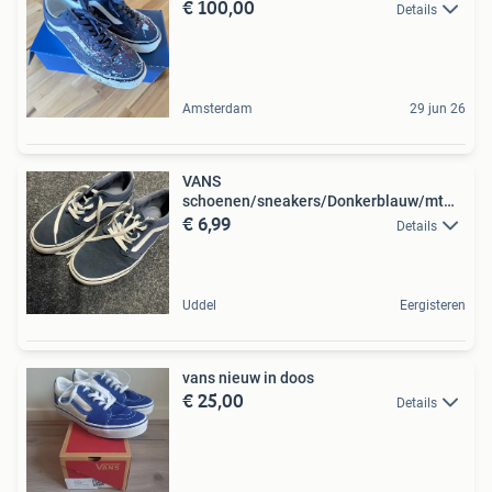
€ 100,00
Details
Amsterdam
29 jun 26
VANS
schoenen/sneakers/Donkerblauw/mt
€ 6,99
40/weinig gedragen
Details
Uddel
Eergisteren
vans nieuw in doos
€ 25,00
Details