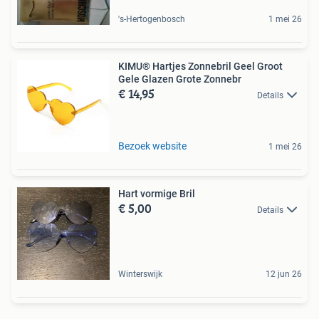
's-Hertogenbosch
1 mei 26
KIMU® Hartjes Zonnebril Geel Groot
Gele Glazen Grote Zonnebr
€ 14,95
Details
Bezoek website
1 mei 26
Hart vormige Bril
€ 5,00
Details
Winterswijk
12 jun 26