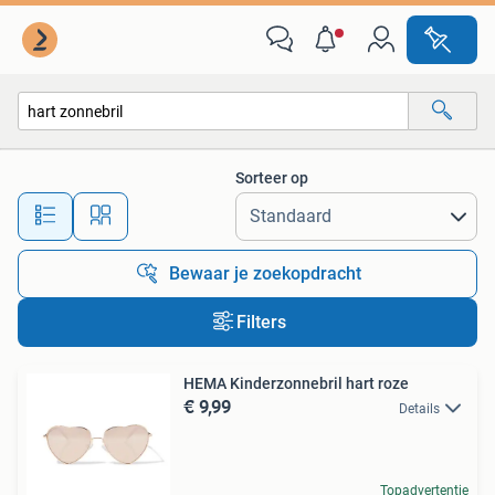
Alle categorieën…
Sorteer op
Alle afstanden…
Bewaar je zoekopdracht
Filters
HEMA Kinderzonnebril hart roze
€ 9,99
Details
Topadvertentie