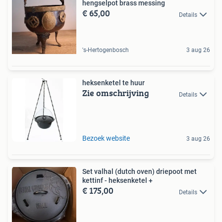
hengselpot brass messing
€ 65,00
Details
's-Hertogenbosch
3 aug 26
heksenketel te huur
Zie omschrijving
Details
Bezoek website
3 aug 26
Set valhal (dutch oven) driepoot met
kettinf - heksenketel +
€ 175,00
Details