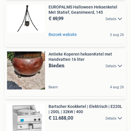
EUROPALMS Halloween Heksenketel
Met Statief, Geanimeerd, 145
€ 69,99
Details
Bezoek website
3 aug 26
Antieke Koperen heksenKetel met
Handvatten 16 liter
Bieden
Details
Baarn
4 aug 26
Bartscher Kookketel | Elektrisch | E220L
| 200L | 32kW | 400
€ 11.688,00
Details