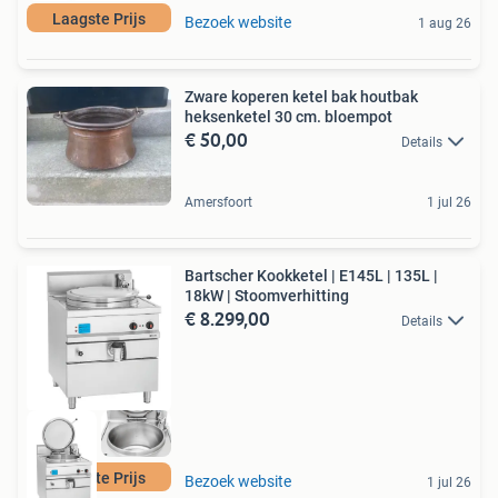
Laagste Prijs
Bezoek website
1 aug 26
Zware koperen ketel bak houtbak
heksenketel 30 cm. bloempot
€ 50,00
Details
Amersfoort
1 jul 26
Bartscher Kookketel | E145L | 135L |
18kW | Stoomverhitting
€ 8.299,00
Details
Laagste Prijs
Bezoek website
1 jul 26