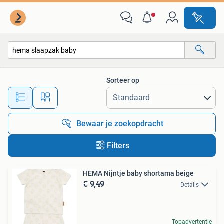
Alle categorieën…
Sorteer op
Alle afstanden…
Bewaar je zoekopdracht
Filters
HEMA Nijntje baby shortama beige
€ 9,49
Details
Topadvertentie