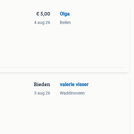
€ 5,00
Olga
4 aug 26
Beilen
Bieden
valerie visser
3 aug 26
Waddinxveen