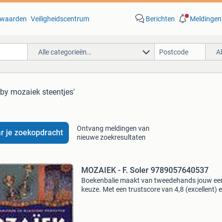
waarden
Veiligheidscentrum
Berichten
Meldingen
Alle categorieën…
A
by mozaiek steentjes'
Ontvang meldingen van
r je zoekopdracht
nieuwe zoekresultaten
MOZAIEK - F. Soler 9789057640537
Boekenbalie maakt van tweedehands jouw ee
keuze. Met een trustscore van 4,8 (excellent) 
dagen retour garantie maken we dat iedere d
waar. Bestel direct op onze website! Titel: moz
aute