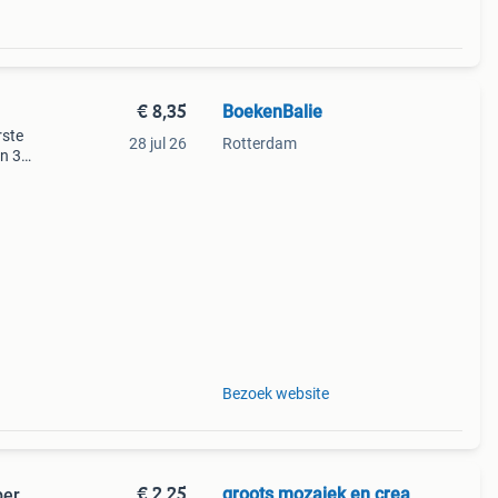
€ 8,35
BoekenBalie
rste
28 jul 26
Rotterdam
en 30
ag
aiek
Bezoek website
€ 2,25
groots mozaiek en crea
per