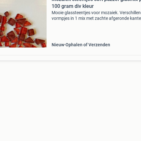
100 gram div kleur
Mooie glassteentjes voor mozaiek. Verschille
vormpjes in 1 mix met zachte afgeronde kante
ook zeer geschikt voor knutsel projecten met
kinderen. De mixen worden per 100 gram verk
in veel dive
Nieuw
Ophalen of Verzenden