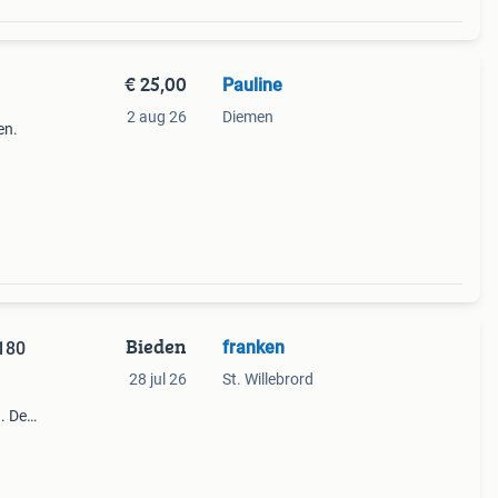
€ 25,00
Pauline
2 aug 26
Diemen
en.
Bieden
franken
180
28 jul 26
St. Willebrord
. De
n
 van