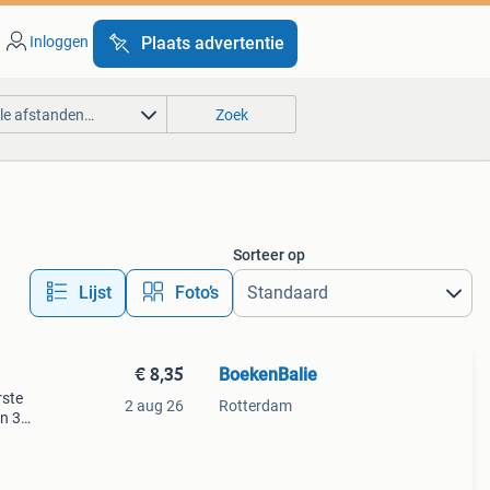
Inloggen
Plaats advertentie
lle afstanden…
Zoek
Sorteer op
Lijst
Foto’s
€ 8,35
BoekenBalie
rste
2 aug 26
Rotterdam
en 30
ag
aiek