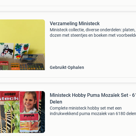
Verzameling Ministeck
Ministeck collectie, diverse onderdelen: platen,
dozen met steentjes en boeken met voorbeeld
Gebruikt
Ophalen
Ministeck Hobby Puma Mozaïek Set - 6
Delen
Complete ministeck hobby set met een
indrukwekkend puma mozaïek van 6180 delen
set bevat alle benodigde ministeck steentjes e
grondplaten om een gedetailleerde afbeelding
een poema te maken.