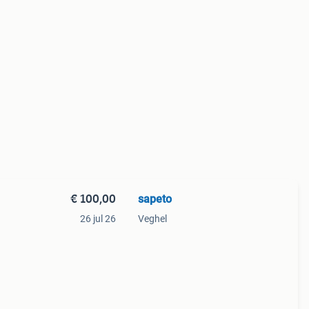
€ 100,00
sapeto
26 jul 26
Veghel