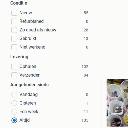
Conditie
Nieuw
55
Refurbished
0
Zo goed als nieuw
28
Gebruikt
13
Niet werkend
0
Levering
Ophalen
102
Verzenden
84
Aangeboden sinds
Vandaag
0
Gisteren
1
Een week
11
Altijd
105