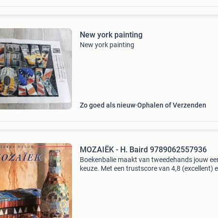
New york painting
New york painting
Zo goed als nieuw
Ophalen of Verzenden
MOZAIËK - H. Baird 9789062557936
Boekenbalie maakt van tweedehands jouw ee
keuze. Met een trustscore van 4,8 (excellent) 
dagen retour garantie maken we dat iedere d
waar. Bestel direct op onze website! Titel: moz
aute