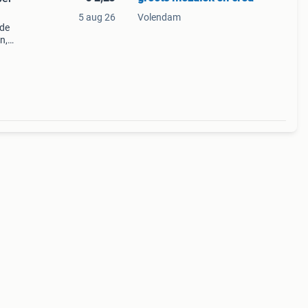
5 aug 26
Volendam
nde
n,
ocht