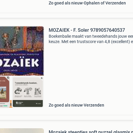
Zo goed als nieuw
Ophalen of Verzenden
MOZAIEK - F. Soler 9789057640537
Boekenbalie maakt van tweedehands jouw ee
keuze. Met een trustscore van 4,8 (excellent) 
dagen retour garantie maken we dat iedere d
waar. Bestel direct op onze website! Titel: moz
aute
cherpste prijs
Zo goed als nieuw
Verzenden
Mozaiek steentjes soft puzzel glasmix 