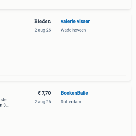
Bieden
valerie visser
2 aug 26
Waddinxveen
€ 7,70
BoekenBalie
rste
2 aug 26
Rotterdam
en 30
ag
aiëk