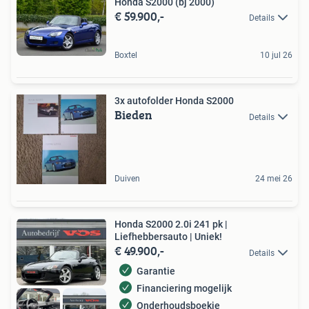
Honda S2000 (bj 2000)
€ 59.900,-
Details
Boxtel
10 jul 26
3x autofolder Honda S2000
Bieden
Details
Duiven
24 mei 26
Honda S2000 2.0i 241 pk |
Liefhebbersauto | Uniek!
€ 49.900,-
Details
Garantie
Financiering mogelijk
Onderhoudsboekje